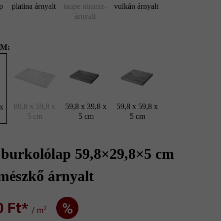
p
platina árnyalt
taupe nüansz-
vulkán árnyalt
árnyalt
M:
89,8 x 59,8 x
59,8 x 39,8 x
59,8 x 59,8 x
 x
5 cm
5 cm
5 cm
 burkolólap 59,8×29,8×5 cm
mészkő árnyalt
Ft‎‎‎*
%
2
/ m