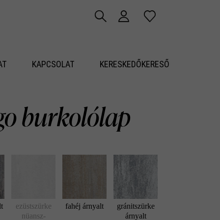
AT
KAPCSOLAT
KERESKEDŐKERESŐ
go burkolólap
lt
ezüstszürke
fahéj árnyalt
gránitszürke
nüansz-
árnyalt