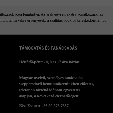
változások joga fenntartva. Az árak egységrakatra vonatkoznak, az
ított termékekre érvényesek, a szállítási időkről kereskedőjénél tud
TÁMOGATÁS ÉS TANÁCSADÁS
Hétfőtől-péntekig 8 és 17 óra között
Magyar nyelvű, személyes tanácsadás
weppersdorfi bemutatókertünkben előzetes,
telefonon történő időpont egyeztetés
alapján, a következő elérhetőségen:
Kiss Zsanett +36 30 376 7657