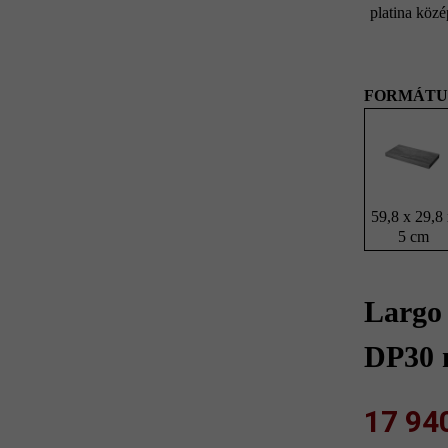
platina közé
FORMÁTU
59,8 x 29,8
5 cm
Largo
DP30 
17 940 