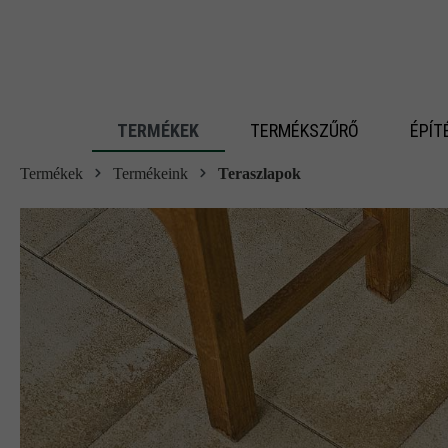
 fő tartalomra
TERMÉKEK
TERMÉKSZŰRŐ
ÉPÍT
Termékek
Termékeink
Teraszlapok