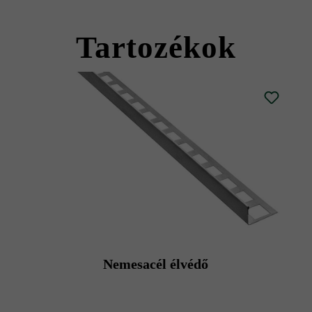
Largo burkolólap
t nem okozó műanyag kalapáccsal való kopogtatással azonnal ki kell e
Tartozékok
Nemesacél élvédő