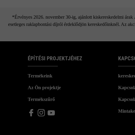
*Érvényes 2026. november 30-ig, ajánlott kiskereskedelmi árak Áf
esetleges raklapbontási díjról érdeklődjön kereskedőinknél. Az akci
ÉPÍTÉSI PROJEKTJÉHEZ
KAPCS
Termékeink
kereske
Az Ön projektje
Kapcsola
Termékszűrő
Kapcsol
Mintake