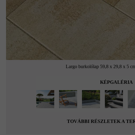
Largo burkolólap 59,8 x 29,8 x 5 c
KÉPGALÉRIA
TOVÁBBI RÉSZLETEK A T