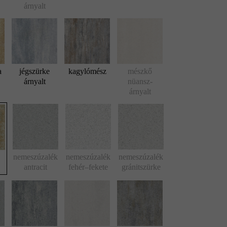
árnyalt
a
jégszürke
kagylómész
mészkő
árnyalt
nüansz-
árnyalt
nemeszúzalék
nemeszúzalék
nemeszúzalék
antracit
fehér–fekete
gránitszürke