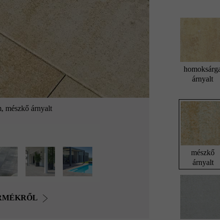
homoksárg
árnyalt
m, mészkő árnyalt
mészkő
árnyalt
ERMÉKRŐL