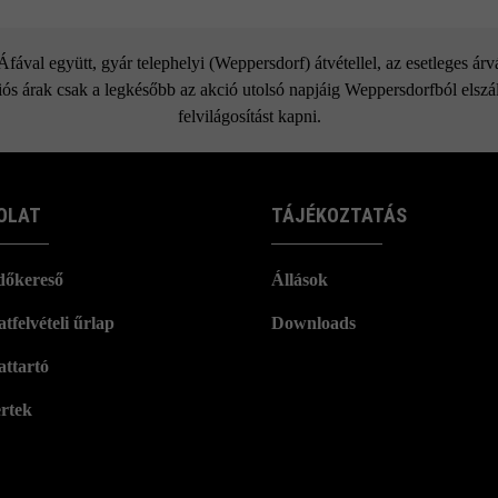
ával együtt, gyár telephelyi (Weppersdorf) átvétellel, az esetleges ár
ós árak csak a legkésőbb az akció utolsó napjáig Weppersdorfból elszáll
felvilágosítást kapni.
OLAT
TÁJÉKOZTATÁS
dőkereső
Állások
tfelvételi űrlap
Downloads
attartó
rtek