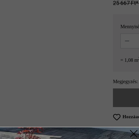
25 667 Ft‎‎‎
Mennyis
Mennyisé
= 1,08 m
Megjegyzés: 
Hozzáad