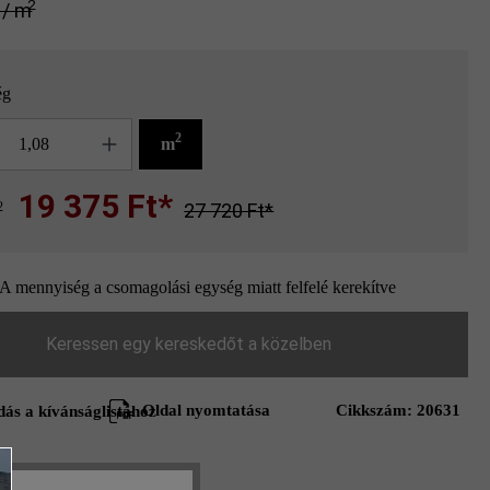
2
* / m
ég
g
2
m
19 375 Ft*
2
27 720 Ft*
A mennyiség a csomagolási egység miatt felfelé kerekítve
Keressen egy kereskedőt a közelben
Oldal nyomtatása
Cikkszám:
20631
ás a kívánságlistához