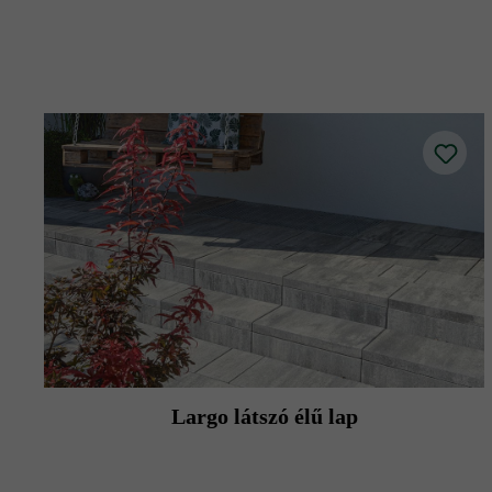
A magasságkülönbségeket elszíneződés
Largo látszó élű lap