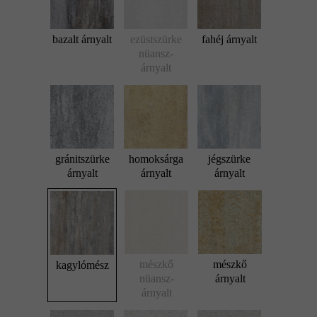
bazalt árnyalt
ezüstszürke
fahéj árnyalt
nüansz-
árnyalt
gránitszürke
homoksárga
jégszürke
árnyalt
árnyalt
árnyalt
mészkő
mészkő
kagylómész
nüansz-
árnyalt
árnyalt