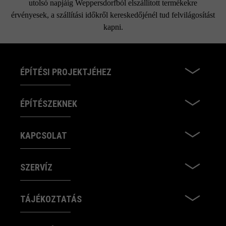
utolsó napjáig Weppersdorfból elszállított termékekre
érvényesek, a szállítási időkről kereskedőjénél tud felvilágosítást
kapni.
ÉPÍTÉSI PROJEKTJÉHEZ
ÉPÍTÉSZEKNEK
KAPCSOLAT
SZERVÍZ
TÁJÉKOZTATÁS