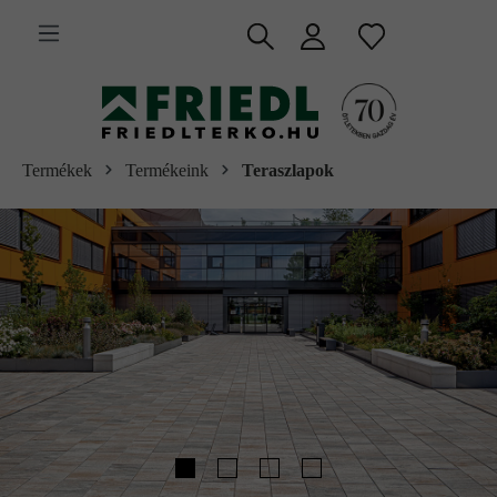
 fő tartalomra
Termékek
Termékeink
Teraszlapok