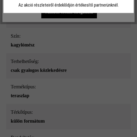
Az akció részleteiről érdeklődjön értékesítő partnerünknél.
Felületi struktúra:
Minden cookie elfogadása
sima
Szín:
kagylómész
Terhelhetőség:
csak gyalogos közlekedésre
Terméktípus:
teraszlap
Térkőtípus:
külön formátum