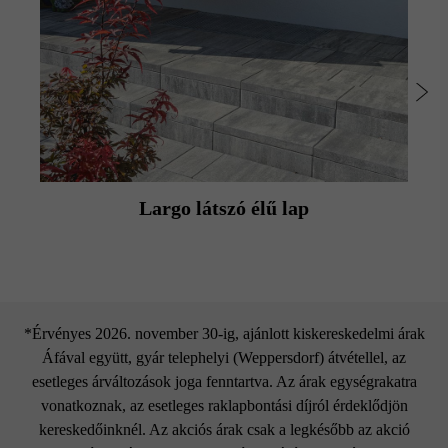
A magasságkülönbségeket elszíneződést nem okozó
műanyag kalapáccsal való kopogtatással azonnal ki kell
egyenlíteni.
Largo látszó élű lap
*Érvényes 2026. november 30-ig, ajánlott kiskereskedelmi árak
Áfával együtt, gyár telephelyi (Weppersdorf) átvétellel, az
esetleges árváltozások joga fenntartva. Az árak egységrakatra
vonatkoznak, az esetleges raklapbontási díjról érdeklődjön
kereskedőinknél. Az akciós árak csak a legkésőbb az akció