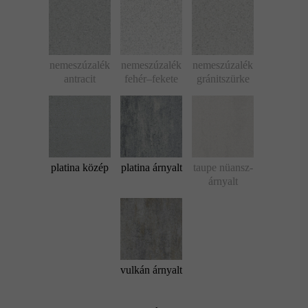
nemeszúzalék
nemeszúzalék
nemeszúzalék
antracit
fehér–fekete
gránitszürke
platina közép
platina árnyalt
taupe nüansz-
árnyalt
vulkán árnyalt