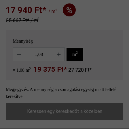
17 940 Ft‎‎‎*
%
2
/ m
2
25 667 Ft‎‎‎* / m
Mennyiség
Mennyiség
2
m
19 375 Ft*
2
27 720 Ft*
= 1,08 m
Megjegyzés: A mennyiség a csomagolási egység miatt felfelé
kerekítve
Keressen egy kereskedőt a közelben