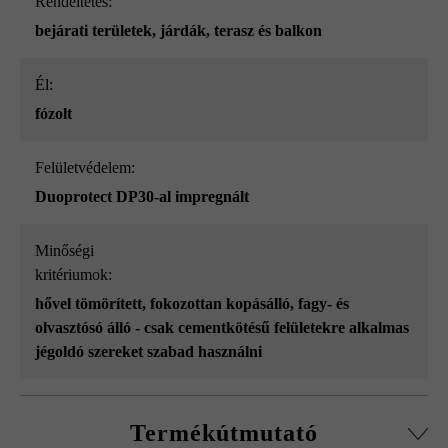
Rendeltetés:
bejárati területek
, járdák
, terasz és balkon
él:
fózolt
Felületvédelem:
Duoprotect DP30-al impregnált
Minőségi
kritériumok:
hővel tömörített
, fokozottan kopásálló
, fagy- és
olvasztósó álló - csak cementkötésű felületekre alkalmas
jégoldó szereket szabad használni
Termékútmutató