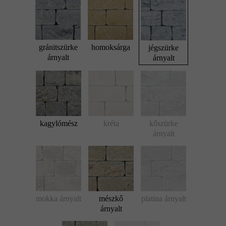
gránitszürke
homoksárga
jégszürke
árnyalt
árnyalt
kagylómész
kréta
kőszürke
árnyalt
mokka árnyalt
mészkő
platina árnyalt
árnyalt