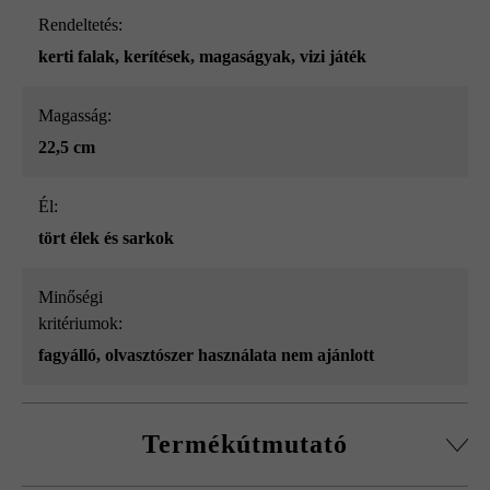
Rendeltetés:
kerti falak
, kerítések
, magaságyak
, vizi játék
Magasság:
22,5 cm
él:
tört élek és sarkok
Minőségi
kritériumok:
fagyálló, olvasztószer használata nem ajánlott
Termékútmutató