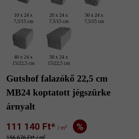
10 x 24 x
20 x 24 x
30 x 24 x
7,5/15 cm
7,5/15 cm
7,5/15 cm
40 x 24 x
50 x 24 x
15/22,5 cm
15/22,5 cm
Gutshof falazókő 22,5 cm
MB24 koptatott jégszürke
árnyalt
111 140 Ft‎‎‎*
%
2
/ m
2
156 676 Ft‎‎‎* / m