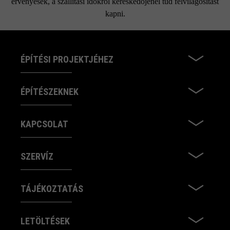
érvényesek, a szállítási időkről kereskedőjénél tud felvilágosítást
kapni.
ÉPÍTÉSI PROJEKTJÉHEZ
ÉPÍTÉSZEKNEK
KAPCSOLAT
SZERVÍZ
TÁJÉKOZTATÁS
LETÖLTÉSEK