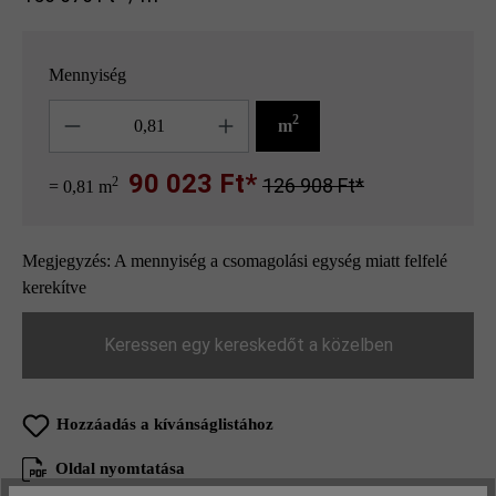
Mennyiség
Mennyiség
2
m
90 023 Ft*
2
126 908 Ft*
= 0,81 m
Megjegyzés: A mennyiség a csomagolási egység miatt felfelé
kerekítve
Keressen egy kereskedőt a közelben
Hozzáadás a kívánságlistához
Oldal nyomtatása