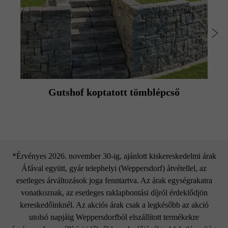
Gutshof koptatott tömblépcső
*Érvényes 2026. november 30-ig, ajánlott kiskereskedelmi árak
Áfával együtt, gyár telephelyi (Weppersdorf) átvétellel, az
esetleges árváltozások joga fenntartva. Az árak egységrakatra
vonatkoznak, az esetleges raklapbontási díjról érdeklődjön
kereskedőinknél. Az akciós árak csak a legkésőbb az akció
utolsó napjáig Weppersdorfból elszállított termékekre