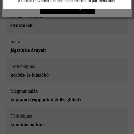
Az akció részleteiről érdeklődjön értékesítő partnerünknél.
Minden cookie elfogadása
Felületi struktúra:
struktúrált
Szín:
jégszürke árnyalt
Terméktípus:
kerítés- és falazókő
megmunkálás:
koptatott (roppantott & öregbített)
Térkőtípus:
kombiformátum