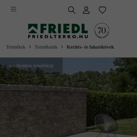
 fő tartalomra
Termékek
Termékeink
Kerítés- és falazókövek
szimbolikus termékkép