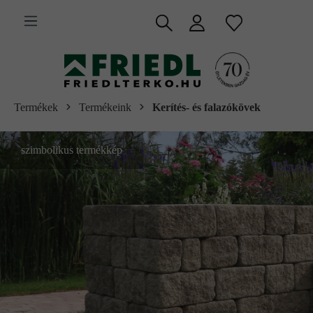
 fő tartalomra
Termékek
Termékeink
Kerítés- és falazókövek
szimbolikus termékkép