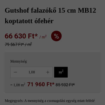
Gutshof falazókő 15 cm MB12
koptatott ófehér
66 630 Ft‎‎‎*
%
2
/ m
2
79 567 Ft‎‎‎* / m
Mennyiség
Mennyiség
2
m
71 960 Ft*
2
85 932 Ft*
= 1,08 m
Megjegyzés: A mennyiség a csomagolási egység miatt felfelé