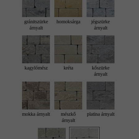
gránitszürke
homoksárga
jégszürke
árnyalt
árnyalt
kagylómész
kréta
kőszürke
árnyalt
mokka árnyalt
mészkő
platina árnyalt
árnyalt