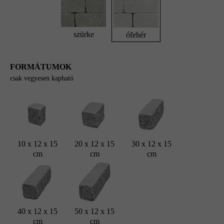
szürke
ófehér
FORMÁTUMOK
csak vegyesen kapható
10 x 12 x 15
20 x 12 x 15
30 x 12 x 15
cm
cm
cm
40 x 12 x 15
50 x 12 x 15
cm
cm