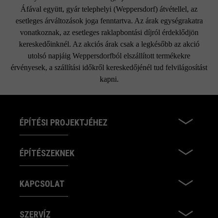
Áfával együtt, gyár telephelyi (Weppersdorf) átvétellel, az
esetleges árváltozások joga fenntartva. Az árak egységrakatra
vonatkoznak, az esetleges raklapbontási díjról érdeklődjön
kereskedőinknél. Az akciós árak csak a legkésőbb az akció
utolsó napjáig Weppersdorfból elszállított termékekre
érvényesek, a szállítási időkről kereskedőjénél tud felvilágosítást
kapni.
ÉPÍTÉSI PROJEKTJÉHEZ
ÉPÍTÉSZEKNEK
KAPCSOLAT
SZERVÍZ