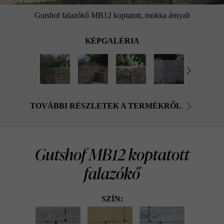
Gutshof falazókő MB12 koptatott, mokka árnyalt
KÉPGALÉRIA
TOVÁBBI RÉSZLETEK A TERMÉKRŐL
Gutshof MB12 koptatott
falazókő
SZÍN: