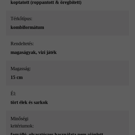
koptatott (roppantott & öregbített)
Térkőtípus:
kombiformátum
Rendeltetés:
magaságyak
, vizi játék
Magasság:
15 cm
él:
tört élek és sarkok
Minőségi
kritériumok:
fagyálló, olvasztószer használata nem ajánlott