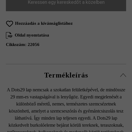
Keressen egy kereskedőt a közelben
Hozzáadás a kívánságlistához
Oldal nyomtatása
Cikkszám:
22056
Termékleírás
A Dots29 lap nemcsak a szokatlan felületképével, de mindössze
29 mm-es vastagságával is lenyűgöz. Egyedi megjelenését a
különböző méretű, nemes, természetes szemcsézetnek
köszönheti, amelyet a szemcseszórás és gyémántcsiszolás tesz
láthatóvá. Így minden lap teljesen egyedi. A Dots29 lap
közkedvelt burkolóeleme bejárat körüli tereknek, teraszoknak,