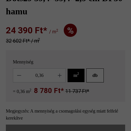
hamu
24 390 Ft‎‎‎*
%
2
/ m
2
32 602 Ft‎‎‎* / m
Mennyiség
Mennyiség
2
m
db
8 780 Ft*
2
11 737 Ft*
= 0,36 m
Megjegyzés: A mennyiség a csomagolási egység miatt felfelé
kerekítve