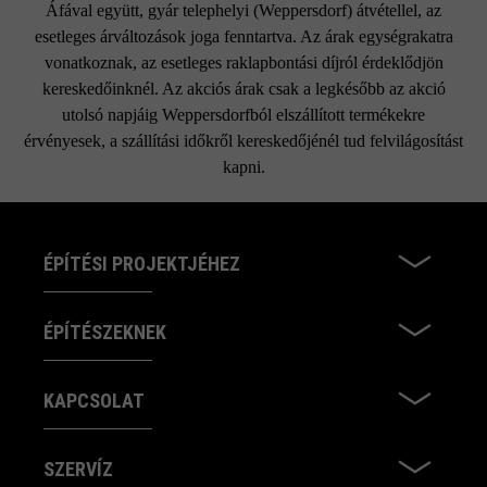
Áfával együtt, gyár telephelyi (Weppersdorf) átvétellel, az
esetleges árváltozások joga fenntartva. Az árak egységrakatra
vonatkoznak, az esetleges raklapbontási díjról érdeklődjön
kereskedőinknél. Az akciós árak csak a legkésőbb az akció
utolsó napjáig Weppersdorfból elszállított termékekre
érvényesek, a szállítási időkről kereskedőjénél tud felvilágosítást
kapni.
ÉPÍTÉSI PROJEKTJÉHEZ
ÉPÍTÉSZEKNEK
KAPCSOLAT
SZERVÍZ