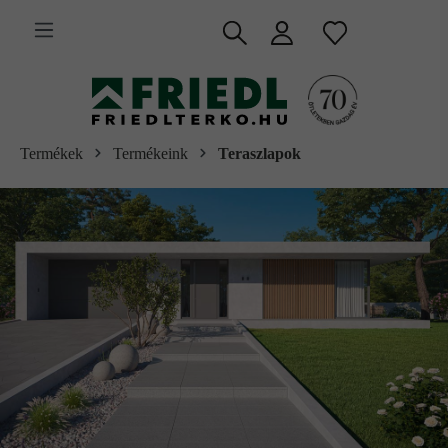
 fő tartalomra
Termékek
Termékeink
Teraszlapok