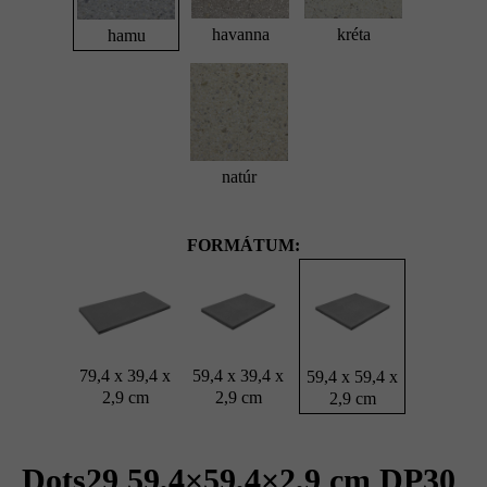
havanna
kréta
hamu
natúr
FORMÁTUM:
79,4 x 39,4 x
59,4 x 39,4 x
59,4 x 59,4 x
2,9 cm
2,9 cm
2,9 cm
Dots29 59,4×59,4×2,9 cm DP30