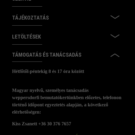
TÁJÉKOZTATÁS
LETÖLTÉSEK
TÁMOGATÁS ÉS TANÁCSADÁS
Hétfőtől-péntekig 8 és 17 óra között
Magyar nyelvű, személyes tanácsadás
weppersdorfi bemutatókertünkben előzetes, telefonon
történő időpont egyeztetés alapján, a következő
elérhetőségen:
Kiss Zsanett +36 30 376 7657