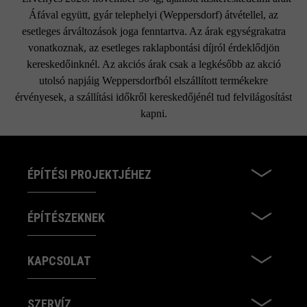
Áfával együtt, gyár telephelyi (Weppersdorf) átvétellel, az
esetleges árváltozások joga fenntartva. Az árak egységrakatra
vonatkoznak, az esetleges raklapbontási díjról érdeklődjön
kereskedőinknél. Az akciós árak csak a legkésőbb az akció
utolsó napjáig Weppersdorfból elszállított termékekre
érvényesek, a szállítási időkről kereskedőjénél tud felvilágosítást
kapni.
ÉPÍTÉSI PROJEKTJÉHEZ
ÉPÍTÉSZEKNEK
KAPCSOLAT
SZERVÍZ