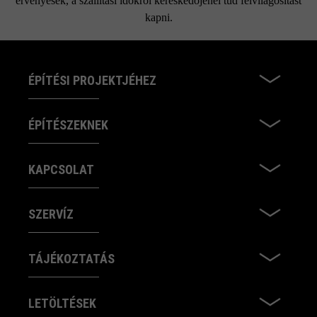
érvényesek, a szállítási időkről kereskedőjénél tud felvilágosítást
kapni.
ÉPÍTÉSI PROJEKTJÉHEZ
ÉPÍTÉSZEKNEK
KAPCSOLAT
SZERVÍZ
TÁJÉKOZTATÁS
LETÖLTÉSEK