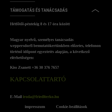
TÁMOGATÁS ÉS TANÁCSADÁS
Hétfőtől-péntekig 8 és 17 óra között
Magyar nyelvű, személyes tanácsadás
weppersdorfi bemutatókertünkben előzetes, telefonon
történő időpont egyeztetés alapján, a következő
elérhetőségen:
Kiss Zsanett +36 30 376 7657
KAPCSOLATTARTÓ
E-Mail
iroda@friedlterko.hu
impresszum
Cookie-beállítások