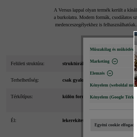
A Versus lappal olyan termék került a kínála
a burkolatra. Modern formák, csodálatos sz
medenceszegélyekhez is felhasználhatóak.
Műszakilag és működéshe
Marketing
Felületi struktúra:
struktúrált
Elemzés
Terhelhetőség:
csak gyalogos közlekedésre
Kényelem (weboldal műk
Térkőtípus:
külön formátum
Kényelem (Google Térké
él:
lekerekített
Egyéni cookie elfogadá