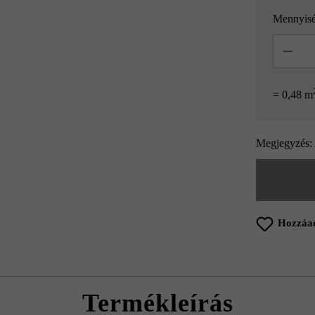
Mennyis
Mennyisé
= 0,48 m
Megjegyzés: 
Hozzáad
Termékleírás