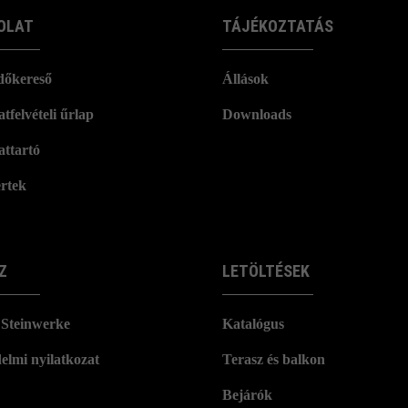
OLAT
TÁJÉKOZTATÁS
dőkereső
Állások
tfelvételi űrlap
Downloads
attartó
rtek
Z
LETÖLTÉSEK
Steinwerke
Katalógus
elmi nyilatkozat
Terasz és balkon
Bejárók