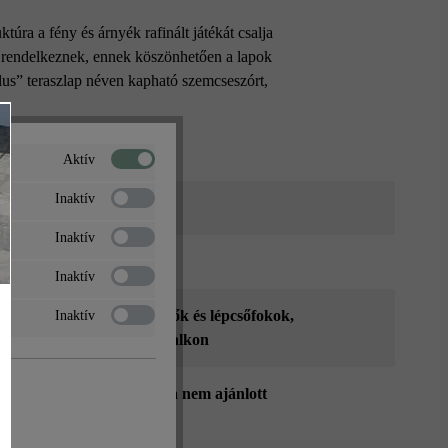
túra a fény és árnyék rafinált játékát csalja
al rendelkeznek, ennek köszönhetően a lapok
us” teraszlap néven kapható szemcseszórt,
Aktív
Inaktív
it árnyalt
Inaktív
zlap
Inaktív
ti területek
, járdák
, lépcsők és lépcsőfokok
,
Inaktív
ceszegélyezés
, terasz és balkon
lló, olvasztószer használata nem ajánlott