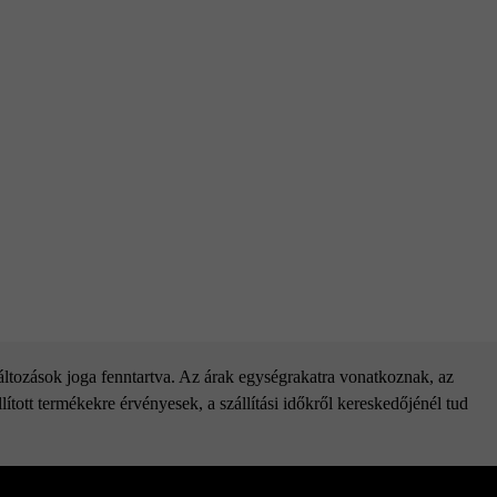
alatt.
változások joga fenntartva. Az árak egységrakatra vonatkoznak, az
ított termékekre érvényesek, a szállítási időkről kereskedőjénél tud