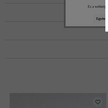
Ez a webhely c
Egyéni b
nagy tartószilárdságú betonból
A Versus lapok az indiai kota terméskő
struktúrával készül.
Feltétlenül több raklapról és sorból kev
A lap oldalfelülete látszóbeton-optikájú
koncentrálódását.
Egységes formátum lerakása esetén a s
A felületi struktúrából adódóan ügyelni 
A nagy teljesítményű beton élő termész
Ügyeljen a megfelelő körbefugázási tá
hozzátartoznak a termék természetes és
feszültségcsökkentő fugatömítő anyag 
Az időjárás megváltoztatja a lap felül
Javasoljuk, hogy a 60 cm-nél nagyobb 
felületek (ereszterületek, úszómedence-
A magasságkülönbségeket elszíneződés
Védje betonlapjait az éles peremű teras
Kötőanyagos építési mód (cementalapú 
Kerülni kell, hogy a lapok felülete fo
kimosódik a cementpép, és láthatóvá vá