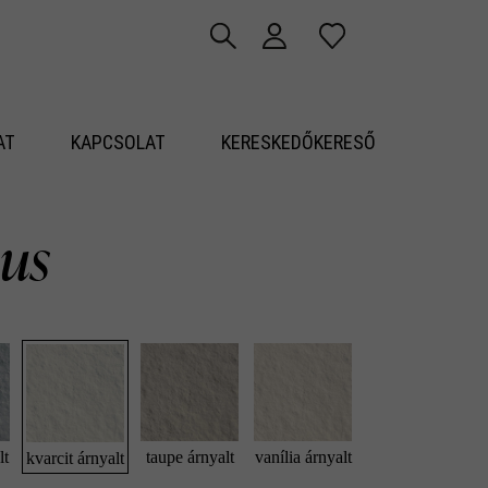
AT
KAPCSOLAT
KERESKEDŐKERESŐ
sus
lt
taupe árnyalt
vanília árnyalt
kvarcit árnyalt