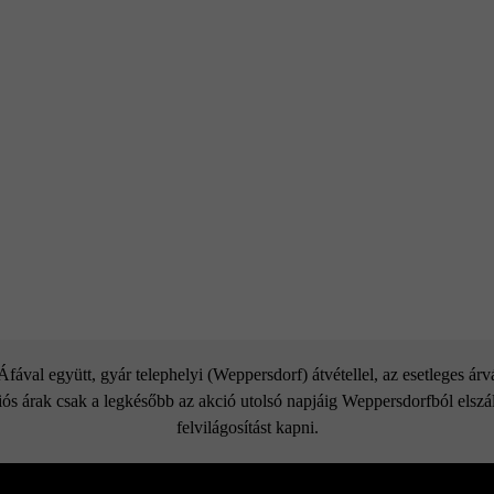
mutatókat és a termék adatlapokat az építési tanácsok/szerviz menüpont 
ával együtt, gyár telephelyi (Weppersdorf) átvétellel, az esetleges ár
ós árak csak a legkésőbb az akció utolsó napjáig Weppersdorfból elszáll
felvilágosítást kapni.