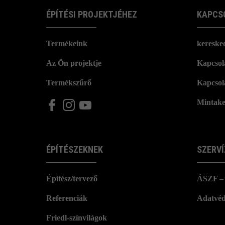
ÉPÍTÉSI PROJEKTJÉHEZ
KAPCS
Termékeink
kereske
Az Ön projektje
Kapcsola
Termékszűrő
Kapcsol
Mintake
ÉPÍTÉSZEKNEK
SZERVÍ
Építész/tervező
ÁSZF – 
Referenciák
Adatvéd
Friedl-színvilágok