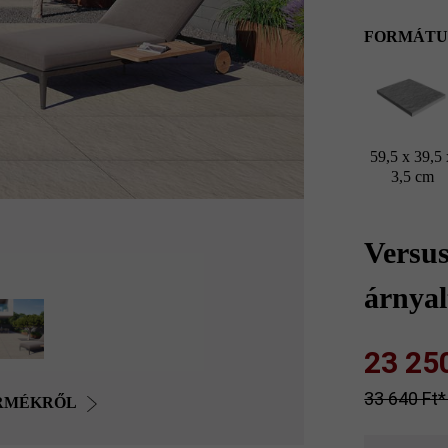
FORMÁTU
59,5 x 39,5 
3,5 cm
Versus
árnyal
23 250 
33 640 Ft‎‎‎
ERMÉKRŐL