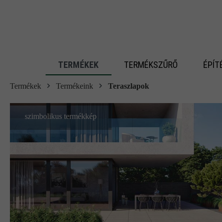
 fő tartalomra
TERMÉKEK
TERMÉKSZŰRŐ
ÉPÍT
Termékek
Termékeink
Teraszlapok
szimbolikus termékkép