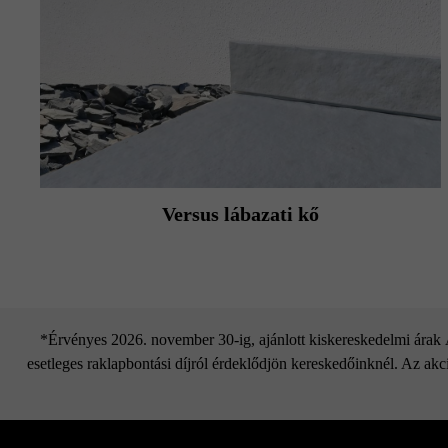
Kérjük, vegye figyelembe a lerakási út
Versus lábazati kő
*Érvényes 2026. november 30-ig, ajánlott kiskereskedelmi árak Áf
esetleges raklapbontási díjról érdeklődjön kereskedőinknél. Az akci