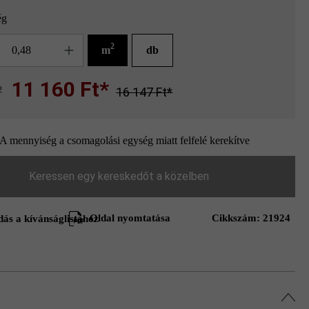
ég
g
2
m
db
11 160 Ft*
2
16 147 Ft*
A mennyiség a csomagolási egység miatt felfelé kerekítve
Keressen egy kereskedőt a közelben
Oldal nyomtatása
Cikkszám:
21924
ás a kívánságlistához