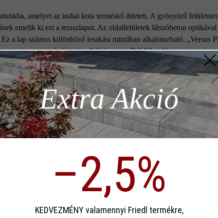
tunkba, amelyet az indiai kota terméskő ihletett. A gyönyörű felületstruk
ínek emelik ki ezt a teraszlapot. Az oldalfelületek látszóbeton optikáv
 Ez a lap számos különböző lerakási mintában alkalmazható. „Versus Pl
gyémántcsiszolt és impregnált felülettel is.
z szükséges
Extra Akció
Szín:
kvarc
Terméktípus:
teras
ödése)
–2,5%
Rendeltetés:
bejára
p)
meden
Minőségi
fagyá
sa
kritériumok:
KEDVEZMÉNY valamennyi Friedl termékre,