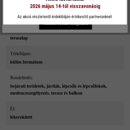
Terhelhetőség:
2026 május 14-től visszavonásig
Egyéni beállítások
Csak funkcionális cookie elfogadása
csak gyalogos közlekedésre
Az akció részleteiről érdeklődjön értékesítő partnerünknél.
Minden cookie elfogadása
Terméktípus:
teraszlap
Térkőtípus:
külön formátum
Rendeltetés:
bejárati területek
, járdák
, lépcsők és lépcsőfokok
,
medenceszegélyezés
, terasz és balkon
él:
lekerekített