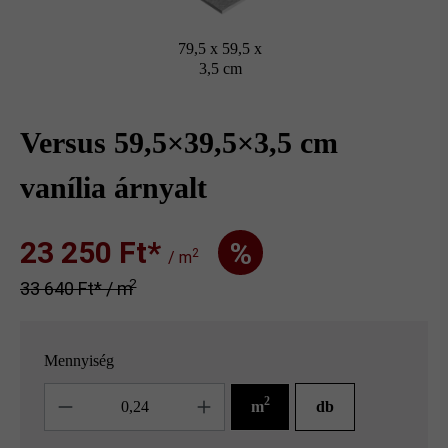
79,5 x 59,5 x
3,5 cm
Versus 59,5×39,5×3,5 cm
vanília árnyalt
23 250 Ft‎‎‎*
%
2
/ m
2
33 640 Ft‎‎‎* / m
Mennyiség
Mennyiség
2
m
db