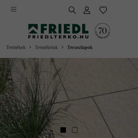
 fő tartalomra
Termékek
Termékeink
Teraszlapok