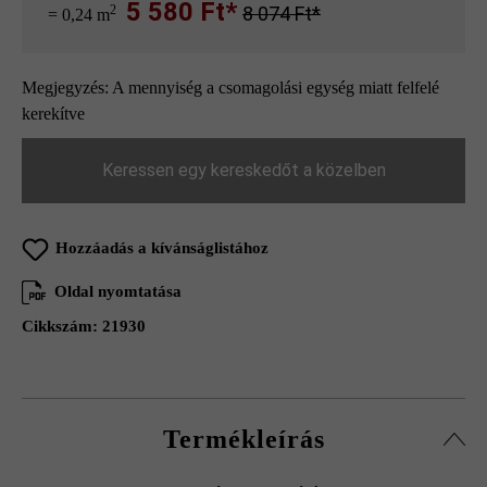
5 580 Ft*
2
8 074 Ft*
= 0,24 m
Megjegyzés: A mennyiség a csomagolási egység miatt felfelé
kerekítve
Keressen egy kereskedőt a közelben
Hozzáadás a kívánságlistához
Oldal nyomtatása
Cikkszám:
21930
Termékleírás