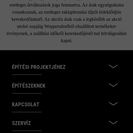
Kérjük, vegye figyelembe a lerakási útmutatókat és a
esetleges árváltozások joga fenntartva. Az árak egységrakatra
termék adatlapokat az építési tanácsok/szerviz menüpont
vonatkoznak, az esetleges raklapbontási díjról érdeklődjön
alatt.
kereskedőinknél. Az akciós árak csak a legkésőbb az akció
utolsó napjáig Weppersdorfból elszállított termékekre
érvényesek, a szállítási időkről kereskedőjénél tud felvilágosítást
kapni.
ÉPÍTÉSI PROJEKTJÉHEZ
ÉPÍTÉSZEKNEK
KAPCSOLAT
SZERVÍZ