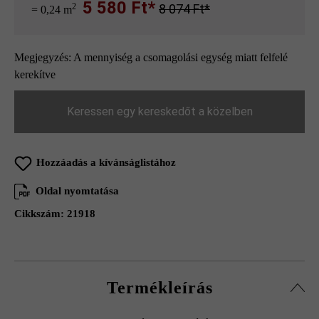
5 580 Ft*
2
8 074 Ft*
= 0,24 m
Megjegyzés: A mennyiség a csomagolási egység miatt felfelé
kerekítve
Keressen egy kereskedőt a közelben
Hozzáadás a kívánságlistához
Oldal nyomtatása
Cikkszám:
21918
Termékleírás