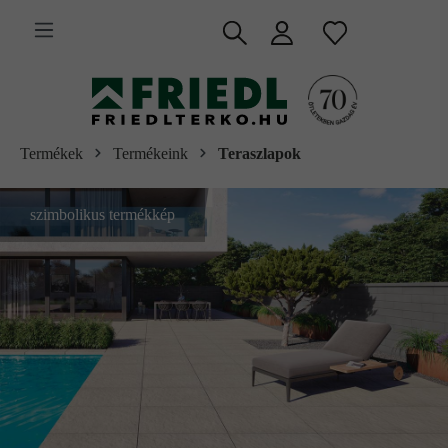
 fő tartalomra
Termékek
Termékeink
Teraszlapok
szimbolikus termékkép