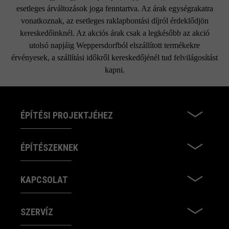
Kérjük, vegye figyelembe a lerakási útmutatókat és a
esetleges árváltozások joga fenntartva. Az árak egységrakatra
termék adatlapokat az építési tanácsok/szerviz menüpont
vonatkoznak, az esetleges raklapbontási díjról érdeklődjön
alatt.
kereskedőinknél. Az akciós árak csak a legkésőbb az akció
utolsó napjáig Weppersdorfból elszállított termékekre
érvényesek, a szállítási időkről kereskedőjénél tud felvilágosítást
kapni.
ÉPÍTÉSI PROJEKTJÉHEZ
ÉPÍTÉSZEKNEK
KAPCSOLAT
SZERVÍZ