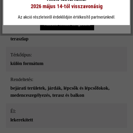
Terhelhetőség:
2026 május 14-től visszavonásig
Egyéni beállítások
Csak funkcionális cookie elfogadása
csak gyalogos közlekedésre
Az akció részleteiről érdeklődjön értékesítő partnerünknél.
Minden cookie elfogadása
Terméktípus:
teraszlap
Térkőtípus:
külön formátum
Rendeltetés:
bejárati területek
, járdák
, lépcsők és lépcsőfokok
,
medenceszegélyezés
, terasz és balkon
él:
lekerekített