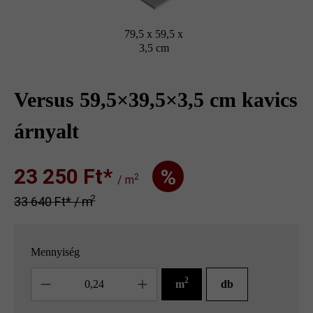
79,5 x 59,5 x
3,5 cm
Versus 59,5×39,5×3,5 cm kavics
árnyalt
23 250 Ft‎‎‎*
%
2
/ m
2
33 640 Ft‎‎‎* / m
Mennyiség
Mennyiség
2
m
db