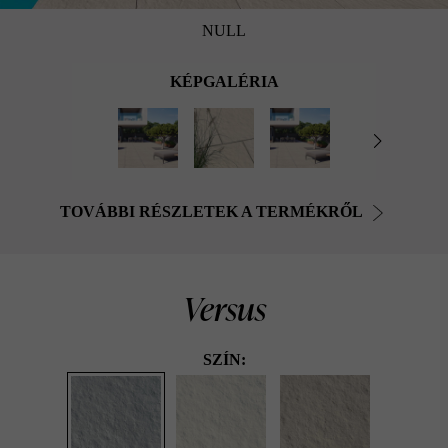
NULL
KÉPGALÉRIA
TOVÁBBI RÉSZLETEK A TERMÉKRŐL
Versus
SZÍN: