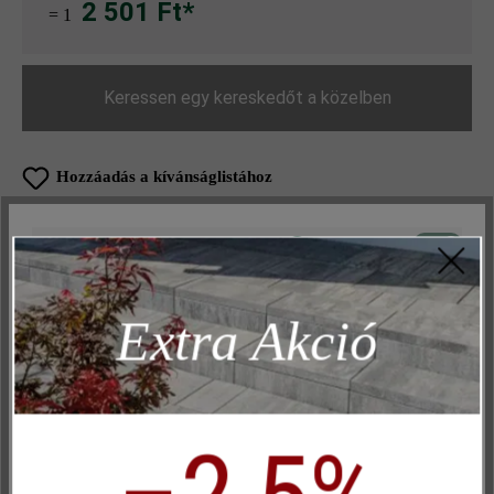
2 501 Ft*
= 1
Keressen egy kereskedőt a közelben
Hozzáadás a kívánságlistához
Oldal nyomtatása
Aktív
Műszakilag és működéshez szükséges
Cikkszám:
20356
Inaktív
Marketing
Extra Akció
Inaktív
Elemzés
Termékleírás
Inaktív
Kényelem (weboldal működése)
Inaktív
Kényelem (Google Térkép)