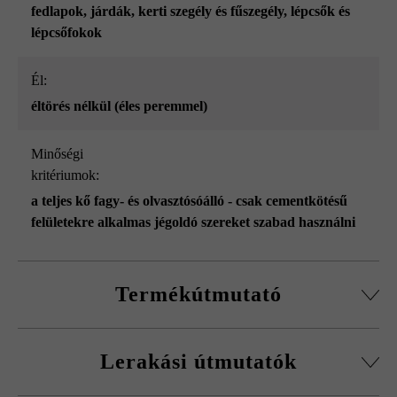
fedlapok
, járdák
, kerti szegély és fűszegély
, lépcsők és
lépcsőfokok
él:
éltörés nélkül (éles peremmel)
Minőségi
kritériumok:
a teljes kő fagy- és olvasztósóálló - csak cementkötésű
felületekre alkalmas jégoldó szereket szabad használni
Termékútmutató
Kérjük, vegye figyelembe a lerakási útmutatókat és a
Lerakási útmutatók
termék adatlapokat az építési tanácsok/szerviz menüpont
alatt.