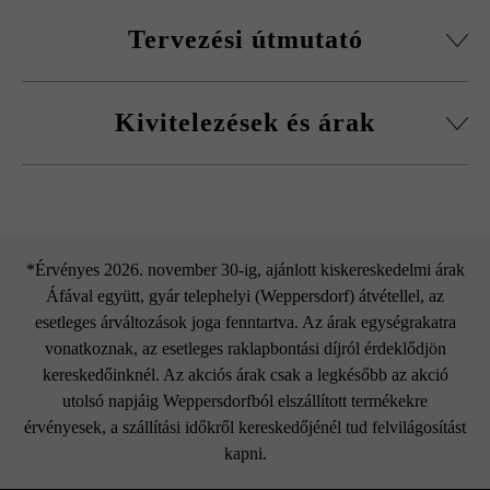
Feltétlenül több raklapról és sorból keverve rakja le a
Tervezési útmutató
lapokat, hogy természetes, egyenletes színhatást érjen el, és
elkerülje a színek egy helyre való koncentrálódását.
az összes oldalfelület használható látszófelületként
A ragasztás, a habarcsolás és a fugázás során
Kivitelezések és árak
kötőanyagként a Baumit plus termékek használatát
A lap egyedileg használható fedlapként, burkolólapként,
javasoljuk a kivirágzások csökkentése érdekében.
lépcsőburkolatként és szegélyként.
Ügyeljen arra, hogy körben elegendő legyen a
Univerzális betonlap éltörés
fugatávolság. Túl kicsi távolság esetén széllepattogzás
következhet be, mely nem jelent termékhibát.
nélkül
*Érvényes 2026. november 30-ig, ajánlott kiskereskedelmi árak
A magasságkülönbségeket elszíneződést nem okozó
Áfával együtt, gyár telephelyi (Weppersdorf) átvétellel, az
műanyag kalapáccsal való kopogtatással azonnal ki kell
esetleges árváltozások joga fenntartva. Az árak egységrakatra
egyenlíteni.
vonatkoznak, az esetleges raklapbontási díjról érdeklődjön
kereskedőinknél. Az akciós árak csak a legkésőbb az akció
utolsó napjáig Weppersdorfból elszállított termékekre
érvényesek, a szállítási időkről kereskedőjénél tud felvilágosítást
kapni.