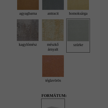
agyagbarna
antracit
homoksárga
kagylómész
mészkő
szürke
árnyalt
téglavörös
FORMÁTUM: