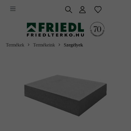
 fő tartalomra
Termékek
Termékeink
Szegélyek