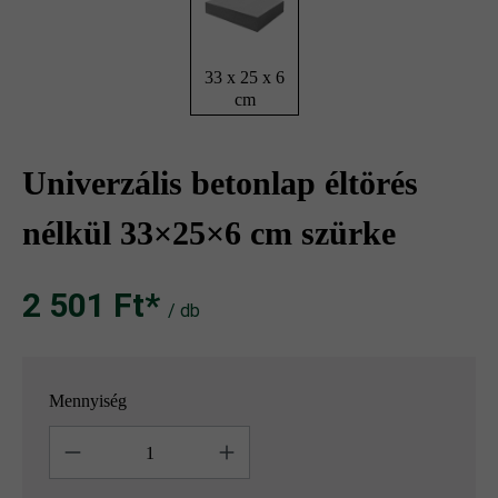
33 x 25 x 6
cm
Univerzális betonlap éltörés
nélkül 33×25×6 cm szürke
2 501 Ft‎‎‎*
/ db
Mennyiség
Mennyiség