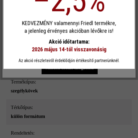
–2,5%
Felületi struktúra:
Egyéni cookie elfogadása
sima
KEDVEZMÉNY valamennyi Friedl termékre,
Ez a webhely cookie-kat használ, hogy a lehető legjobb
a jelenleg érvényes akcióban lévőkre is!
Szín:
funkcionalitást kínálja Önnek...
További információ
.
szürke
Akció időtartama:
2026 május 14-től visszavonásig
Egyéni beállítások
Csak funkcionális cookie elfogadása
Terhelhetőség:
Az akció részleteiről érdeklődjön értékesítő partnerünknél.
csak gyalogos közlekedésre
Minden cookie elfogadása
Terméktípus:
szegélykövek
Térkőtípus:
külön formátum
Rendeltetés: