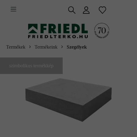
 fő tartalomra
Termékek
Termékeink
Szegélyek
szimbolikus termékkép