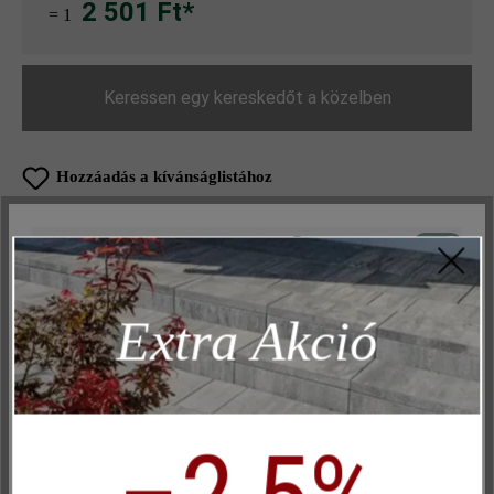
2 501 Ft*
= 1
Keressen egy kereskedőt a közelben
Hozzáadás a kívánságlistához
Oldal nyomtatása
Aktív
Műszakilag és működéshez szükséges
Cikkszám:
20535
Inaktív
Marketing
Extra Akció
Inaktív
Elemzés
Termékleírás
Inaktív
Kényelem (weboldal működése)
Inaktív
Kényelem (Google Térkép)