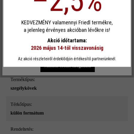
–2,5%
Felületi struktúra:
Egyéni cookie elfogadása
sima
KEDVEZMÉNY valamennyi Friedl termékre,
Ez a webhely cookie-kat használ, hogy a lehető legjobb
a jelenleg érvényes akcióban lévőkre is!
Szín:
funkcionalitást kínálja Önnek...
További információ
.
kagylómész
Akció időtartama:
2026 május 14-től visszavonásig
Egyéni beállítások
Csak funkcionális cookie elfogadása
Terhelhetőség:
Az akció részleteiről érdeklődjön értékesítő partnerünknél.
csak gyalogos közlekedésre
Minden cookie elfogadása
Terméktípus:
szegélykövek
Térkőtípus:
külön formátum
Rendeltetés: