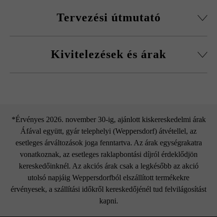
Feltétlenül több raklapról és sorból keverve rakja le a
Tervezési útmutató
lapokat, hogy természetes, egyenletes színhatást érjen el, és
elkerülje a színek egy helyre való koncentrálódását.
az összes oldalfelület használható látszófelületként
A ragasztás, a habarcsolás és a fugázás során
Kivitelezések és árak
kötőanyagként a Baumit plus termékek használatát
A lap egyedileg használható fedlapként, burkolólapként,
javasoljuk a kivirágzások csökkentése érdekében.
lépcsőburkolatként és szegélyként.
Ügyeljen arra, hogy körben elegendő legyen a
Univerzális betonlap éltörés
fugatávolság. Túl kicsi távolság esetén széllepattogzás
következhet be, mely nem jelent termékhibát.
nélkül
*Érvényes 2026. november 30-ig, ajánlott kiskereskedelmi árak
A magasságkülönbségeket elszíneződést nem okozó
Áfával együtt, gyár telephelyi (Weppersdorf) átvétellel, az
műanyag kalapáccsal való kopogtatással azonnal ki kell
esetleges árváltozások joga fenntartva. Az árak egységrakatra
egyenlíteni.
vonatkoznak, az esetleges raklapbontási díjról érdeklődjön
kereskedőinknél. Az akciós árak csak a legkésőbb az akció
utolsó napjáig Weppersdorfból elszállított termékekre
érvényesek, a szállítási időkről kereskedőjénél tud felvilágosítást
kapni.