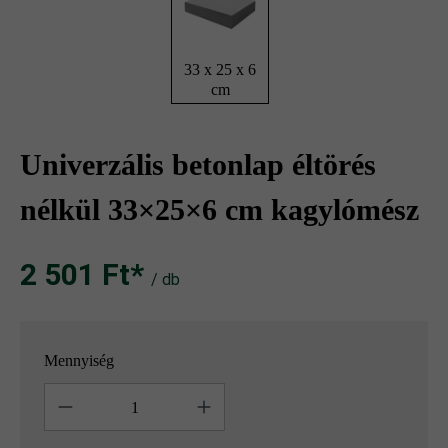
33 x 25 x 6
cm
Univerzális betonlap éltörés
nélkül 33×25×6 cm kagylómész
2 501 Ft‎‎‎*
/ db
Mennyiség
Mennyiség