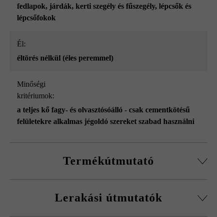
fedlapok
, járdák
, kerti szegély és fűszegély
, lépcsők és
lépcsőfokok
él:
éltörés nélkül (éles peremmel)
Minőségi
kritériumok:
a teljes kő fagy- és olvasztósóálló - csak cementkötésű
felületekre alkalmas jégoldó szereket szabad használni
Termékútmutató
Kérjük, vegye figyelembe a lerakási útmutatókat és a
Lerakási útmutatók
termék adatlapokat az építési tanácsok/szerviz menüpont
alatt.