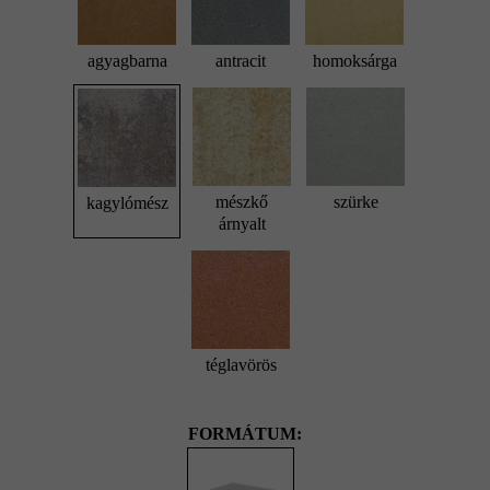
agyagbarna
antracit
homoksárga
mészkő
szürke
kagylómész
árnyalt
téglavörös
FORMÁTUM: