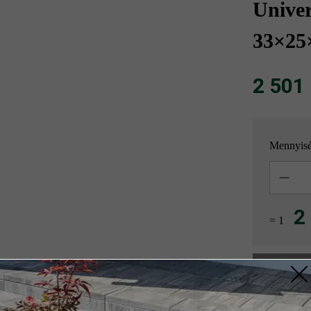
Univer
33×25
2 501 F
Mennyis
Mennyisé
2
= 1
z szükséges