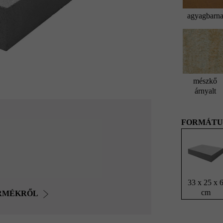
agyagbarn
mészkő
árnyalt
FORMÁTU
33 x 25 x 
cm
ERMÉKRŐL