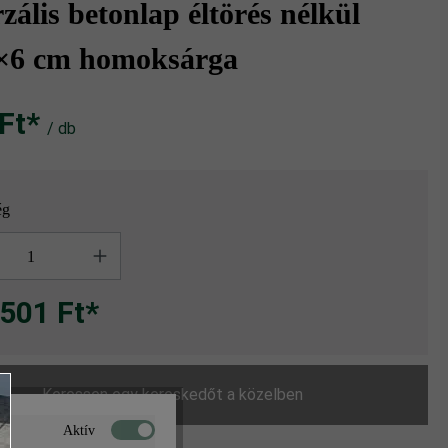
zális betonlap éltörés nélkül
×6 cm homoksárga
t‎‎‎*
/ db
ég
g
 501 Ft*
Keressen egy kereskedőt a közelben
Aktív