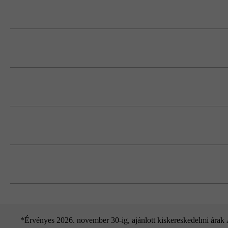
Kérjük, vegye figyelembe a lerakási út
Feltétlenül több raklapról és sorból kev
koncentrálódását.
A ragasztás, a habarcsolás és a fugáz
az összes oldalfelület használható látsz
Ügyeljen arra, hogy körben elegendő le
A lap egyedileg használható fedlapként
A magasságkülönbségeket elszíneződés
*Érvényes 2026. november 30-ig, ajánlott kiskereskedelmi árak Áf