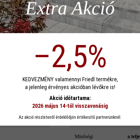
Extra Akció
Hozzáad
ödése)
Termékleírás
–2,5%
p)
sa
Szín:
homo
KEDVEZMÉNY valamennyi Friedl termékre,
a jelenleg érvényes akcióban lévőkre is!
ookie-kat használ, hogy a lehető legjobb funkcionalitást kínálja Önnek...
Továb
Terméktípus:
szegé
Akció időtartama:
2026 május 14-től visszavonásig
eállítások
Csak funkcionális cookie elfogadása
Minden cookie e
Rendeltetés:
fedla
Az akció részleteiről érdeklődjön értékesítő partnerünknél.
lépcs
Minőségi
a telj