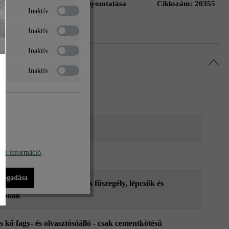
Oldal nyomtatása
Cikkszám:
20355
ás a kívánságlistához
Inaktív
Inaktív
Inaktív
Inaktív
ksárga
bi információ
.
lykövek
lfogadása
pok
, járdák
, kerti szegély és fűszegély
, lépcsők és
őfokok
es kő fagy- és olvasztósóálló - csak cementkötésű