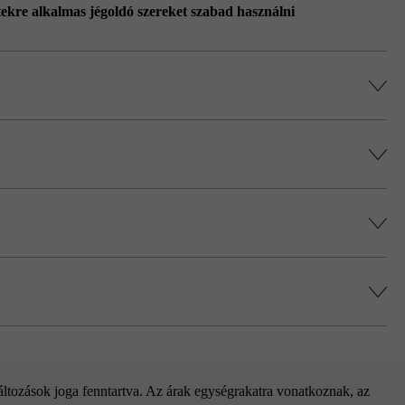
etekre alkalmas jégoldó szereket szabad használni
alatt.
, és elkerülje a színek egy helyre való
 kivirágzások csökkentése érdekében.
zhet be, mely nem jelent termékhibát.
gyenlíteni.
változások joga fenntartva. Az árak egységrakatra vonatkoznak, az