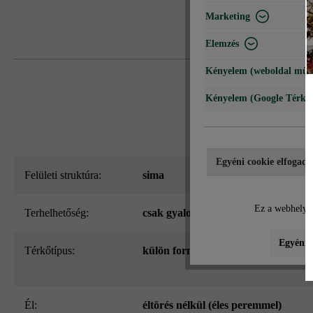
Marketing
Elemzés
Kényelem (weboldal műk
Kényelem (Google Térké
Egyéni cookie elfogadá
Felületi struktúra:
sima
Ez a webhely c
Terhelhetőség:
csak gyalogos közlekedésre
Egyéni b
Térkőtípus:
külön formátum
él:
éltörés nélkül (éles peremmel)