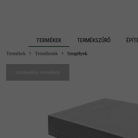
 fő tartalomra
TERMÉKEK
TERMÉKSZŰRŐ
ÉPÍT
Termékek
Termékeink
Szegélyek
szimbolikus termékkép