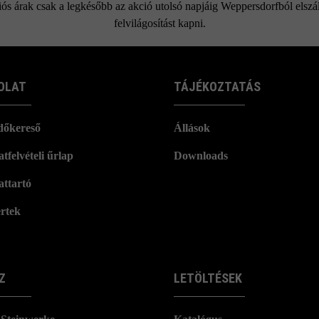
ós árak csak a legkésőbb az akció utolsó napjáig Weppersdorfból elszáll
felvilágosítást kapni.
OLAT
TÁJÉKOZTATÁS
dőkereső
Állások
tfelvételi űrlap
Downloads
attartó
rtek
Z
LETÖLTÉSEK