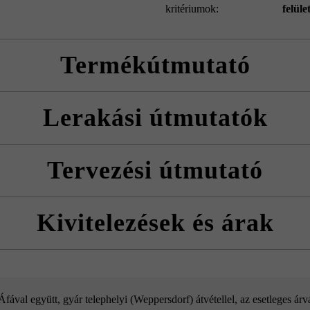
kritériumok:
felül
Termékútmutató
mutatókat és a termék adatlapokat az építési tanácsok/szerviz menüpont 
Lerakási útmutatók
erve rakja le a lapokat, hogy természetes, egyenletes színhatást érjen el
Tervezési útmutató
ás során kötőanyagként a Baumit plus termékek használatát javasoljuk a
ófelületként
Kivitelezések és árak
gyen a fugatávolság. Túl kicsi távolság esetén széllepattogzás követke
, burkolólapként, lépcsőburkolatként és szegélyként.
t nem okozó műanyag kalapáccsal való kopogtatással azonnal ki kell e
Univerzális betonlap éltörés nélkül
ával együtt, gyár telephelyi (Weppersdorf) átvétellel, az esetleges ár