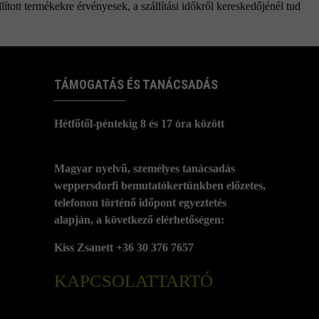
ított termékekre érvényesek, a szállítási időkről kereskedőjénél tud
TÁMOGATÁS ÉS TANÁCSADÁS
Hétfőtől-péntekig 8 és 17 óra között
Magyar nyelvű, személyes tanácsadás
weppersdorfi bemutatókertünkben előzetes,
telefonon történő időpont egyeztetés
alapján, a következő elérhetőségen:
Kiss Zsanett +36 30 376 7657
KAPCSOLATTARTÓ