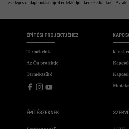
esetleges raklapbontási díjról érdeklődjön kereskedőinknél. Az akci
ÉPÍTÉSI PROJEKTJÉHEZ
KAPCS
Termékeink
kereske
Az Ön projektje
Kapcsola
Termékszűrő
Kapcsol
Mintake
ÉPÍTÉSZEKNEK
SZERVÍ