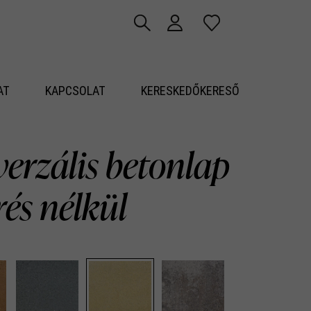
AT
KAPCSOLAT
KERESKEDŐKERESŐ
erzális betonlap
rés nélkül