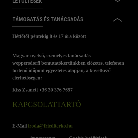
LETÖLTÉSEK
TÁMOGATÁS ÉS TANÁCSADÁS
Hétfőtől-péntekig 8 és 17 óra között
Magyar nyelvű, személyes tanácsadás
weppersdorfi bemutatókertünkben előzetes, telefonon
történő időpont egyeztetés alapján, a következő
elérhetőségen:
Kiss Zsanett +36 30 376 7657
KAPCSOLATTARTÓ
E-Mail
iroda@friedlterko.hu