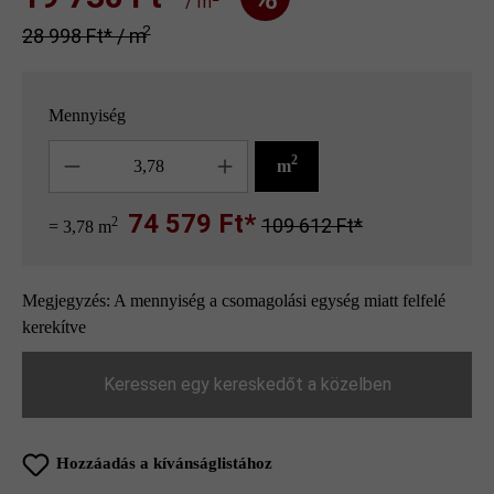
/ m
2
28 998 Ft‎‎‎* / m
Mennyiség
Mennyiség
2
m
74 579 Ft*
2
109 612 Ft*
= 3,78 m
Megjegyzés: A mennyiség a csomagolási egység miatt felfelé
kerekítve
Keressen egy kereskedőt a közelben
Hozzáadás a kívánságlistához