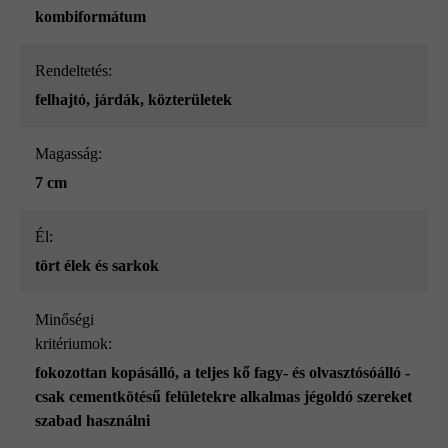
kombiformátum
Rendeltetés:
felhajtó
, járdák
, közterületek
Magasság:
7 cm
él:
tört élek és sarkok
Minőségi
kritériumok:
fokozottan kopásálló
, a teljes kő fagy- és olvasztósóálló -
csak cementkötésű felületekre alkalmas jégoldó szereket
szabad használni