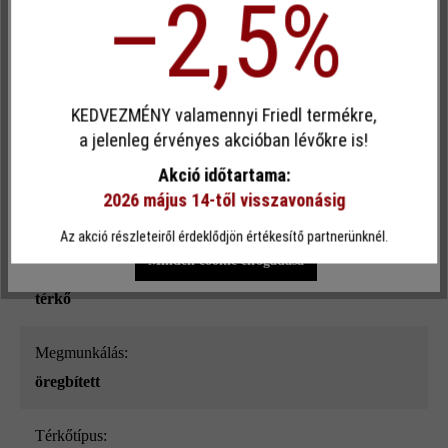
–2,5%
bütykös
Egyéni cookie elfogadása
Szín:
gránitszürke árnyalt
KEDVEZMÉNY valamennyi Friedl termékre,
Ez a webhely cookie-kat használ, hogy a lehető legjobb
a jelenleg érvényes akcióban lévőkre is!
funkcionalitást kínálja Önnek...
További információ
.
Terhelhetőség:
Akció időtartama:
szgk-forgalomra és alkalmankénti tgk-használatra,
2026 május 14-től visszavonásig
Egyéni beállítások
Csak funkcionális cookie elfogadása
max.1 tgk hetente
Az akció részleteiről érdeklődjön értékesítő partnerünknél.
Minden cookie elfogadása
Terméktípus:
térkő
megmunkálás:
öregbített
Térkőtípus: