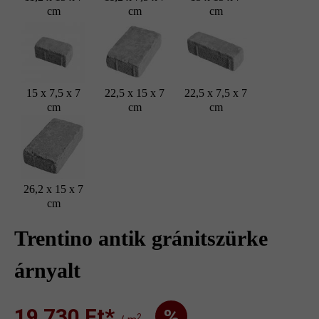
cm
cm
cm
15 x 7,5 x 7
22,5 x 15 x 7
22,5 x 7,5 x 7
cm
cm
cm
26,2 x 15 x 7
cm
Trentino antik gránitszürke
árnyalt
19 730 Ft‎‎‎*
%
2