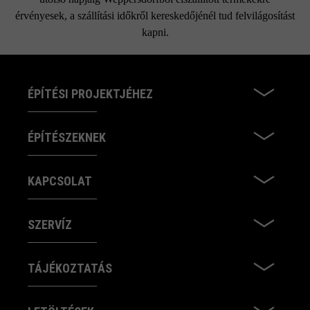
érvényesek, a szállítási időkről kereskedőjénél tud felvilágosítást
kapni.
ÉPÍTÉSI PROJEKTJÉHEZ
ÉPÍTÉSZEKNEK
KAPCSOLAT
SZERVÍZ
TÁJÉKOZTATÁS