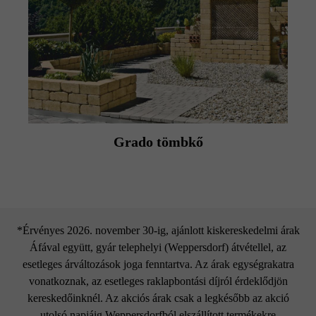
Grado tömbkő
*Érvényes 2026. november 30-ig, ajánlott kiskereskedelmi árak
Áfával együtt, gyár telephelyi (Weppersdorf) átvétellel, az
esetleges árváltozások joga fenntartva. Az árak egységrakatra
vonatkoznak, az esetleges raklapbontási díjról érdeklődjön
kereskedőinknél. Az akciós árak csak a legkésőbb az akció
utolsó napjáig Weppersdorfból elszállított termékekre