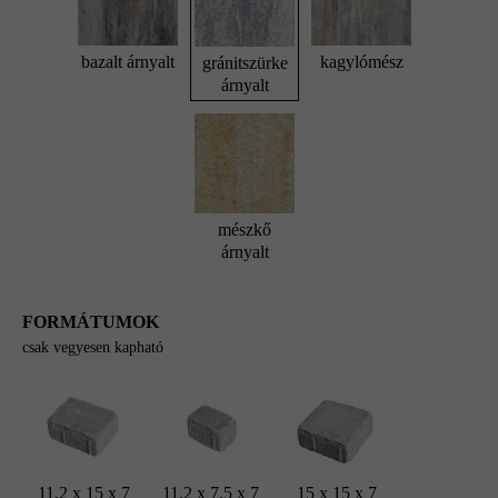
bazalt árnyalt
kagylómész
gránitszürke
árnyalt
mészkő
árnyalt
FORMÁTUMOK
csak vegyesen kapható
11,2 x 15 x 7
11,2 x 7,5 x 7
15 x 15 x 7