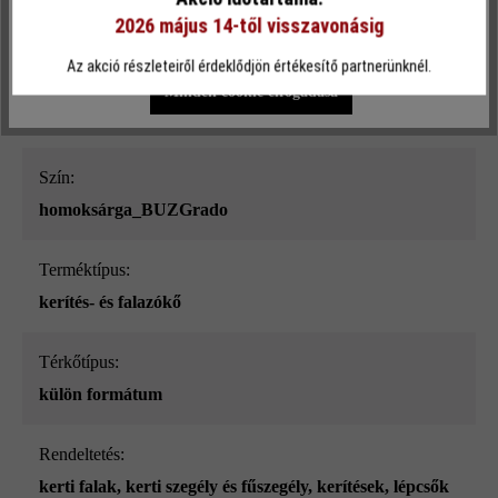
2026 május 14-től visszavonásig
Termékleírás
Egyéni beállítások
Csak funkcionális cookie elfogadása
Az akció részleteiről érdeklődjön értékesítő partnerünknél.
Minden cookie elfogadása
Szín:
homoksárga_BUZGrado
Terméktípus:
kerítés- és falazókő
Térkőtípus:
külön formátum
Rendeltetés:
kerti falak
, kerti szegély és fűszegély
, kerítések
, lépcsők