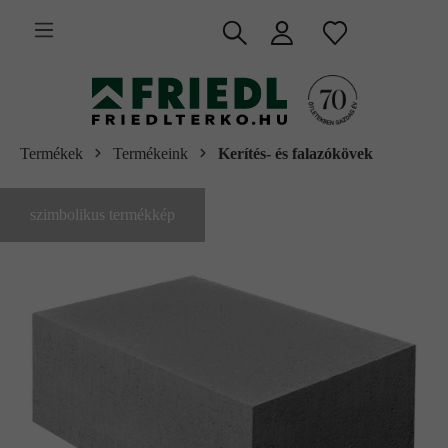
 fő tartalomra
Termékek
Termékeink
Kerítés- és falazókövek
szimbolikus termékkép