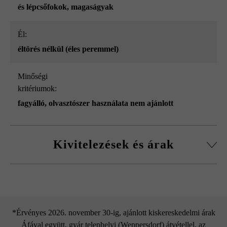
és lépcsőfokok
, magaságyak
él:
éltörés nélkül (éles peremmel)
Minőségi
kritériumok:
fagyálló, olvasztószer használata nem ajánlott
Kivitelezések és árak
Tömbkö éltörés nélkül
*Érvényes 2026. november 30-ig, ajánlott kiskereskedelmi árak
Áfával együtt, gyár telephelyi (Weppersdorf) átvétellel, az