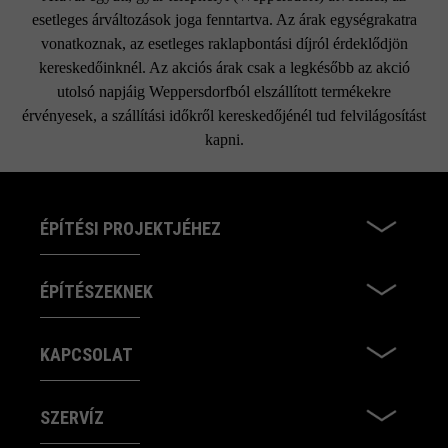
esetleges árváltozások joga fenntartva. Az árak egységrakatra
vonatkoznak, az esetleges raklapbontási díjról érdeklődjön
kereskedőinknél. Az akciós árak csak a legkésőbb az akció
utolsó napjáig Weppersdorfból elszállított termékekre
érvényesek, a szállítási időkről kereskedőjénél tud felvilágosítást
kapni.
ÉPÍTÉSI PROJEKTJÉHEZ
ÉPÍTÉSZEKNEK
KAPCSOLAT
SZERVÍZ