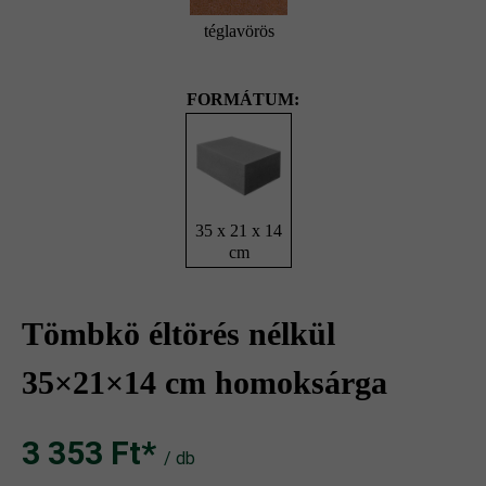
téglavörös
FORMÁTUM:
35 x 21 x 14
cm
Tömbkö éltörés nélkül
35×21×14 cm homoksárga
3 353 Ft‎‎‎*
/ db