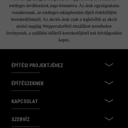
esetleges árváltozások joga fenntartva. Az árak egységrakatra
vonatkoznak, az esetleges raklapbontási díjról érdeklődjön
kereskedőinknél. Az akciós árak csak a legkésőbb az akció
utolsó napjáig Weppersdorfból elszállított termékekre
érvényesek, a szállítási időkről kereskedőjénél tud felvilágosítást
kapni.
ÉPÍTÉSI PROJEKTJÉHEZ
ÉPÍTÉSZEKNEK
KAPCSOLAT
SZERVÍZ