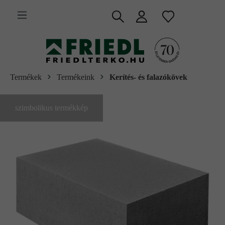
 fő tartalomra
Termékek
Termékeink
Kerítés- és falazókövek
szimbolikus termékkép