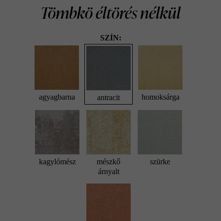
Tömbkö éltörés nélkül
SZÍN:
agyagbarna
homoksárga
antracit
kagylómész
mészkő
szürke
árnyalt