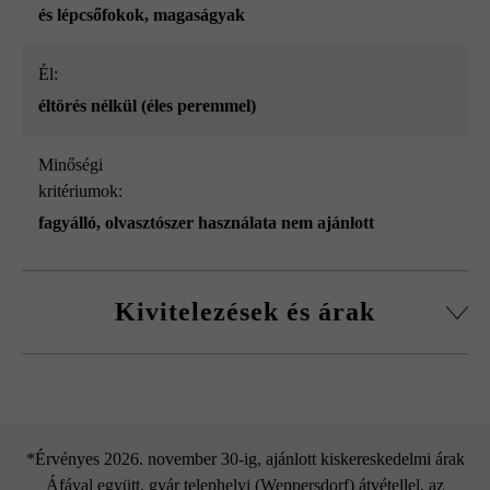
és lépcsőfokok
, magaságyak
él:
éltörés nélkül (éles peremmel)
Minőségi
kritériumok:
fagyálló, olvasztószer használata nem ajánlott
Kivitelezések és árak
Tömbkö éltörés nélkül
*Érvényes 2026. november 30-ig, ajánlott kiskereskedelmi árak
Áfával együtt, gyár telephelyi (Weppersdorf) átvétellel, az