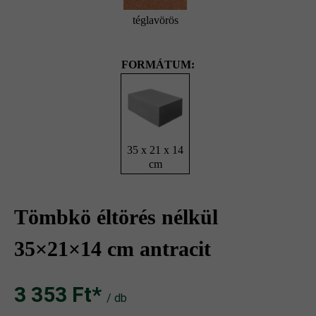
téglavörös
FORMÁTUM:
35 x 21 x 14
cm
Tömbkö éltörés nélkül
35×21×14 cm antracit
3 353 Ft‎‎‎*
/ db