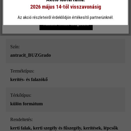
2026 május 14-től visszavonásig
Termékleírás
Egyéni beállítások
Csak funkcionális cookie elfogadása
Az akció részleteiről érdeklődjön értékesítő partnerünknél.
Minden cookie elfogadása
Szín:
antracit_BUZGrado
Terméktípus:
kerítés- és falazókő
Térkőtípus:
külön formátum
Rendeltetés:
kerti falak
, kerti szegély és fűszegély
, kerítések
, lépcsők