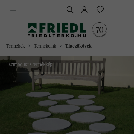
 fő tartalomra
Termékek
Termékeink
Tipegőkövek
szimbolikus termékkép