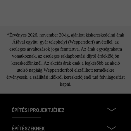
légüregek elkerülhetetlenek, melyek a színárnyalatokhoz, a
foltosodáshoz stb. hasonlóan hozzátartoznak a termék
Spot tipegőkő
természetes és egyedi jellegéhez. Ezért nem képezik
reklamáció alapját.
*Érvényes 2026. november 30-ig, ajánlott kiskereskedelmi árak
az összes formátum külön-külön szállítható
Áfával együtt, gyár telephelyi (Weppersdorf) átvétellel, az
Különböző formátumok használata esetén gyártási okok
esetleges árváltozások joga fenntartva. Az árak egységrakatra
miatt színeltérések adódhatnak.
vonatkoznak, az esetleges raklapbontási díjról érdeklődjön
kereskedőinknél. Az akciós árak csak a legkésőbb az akció
utolsó napjáig Weppersdorfból elszállított termékekre
érvényesek, a szállítási időkről kereskedőjénél tud felvilágosítást
kapni.
ÉPÍTÉSI PROJEKTJÉHEZ
ÉPÍTÉSZEKNEK