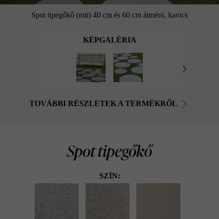
Spot tipegőkő (mit) 40 cm és 60 cm átmérö, kavics
KÉPGALÉRIA
TOVÁBBI RÉSZLETEK A TERMÉKRŐL
Spot tipegőkő
SZÍN: