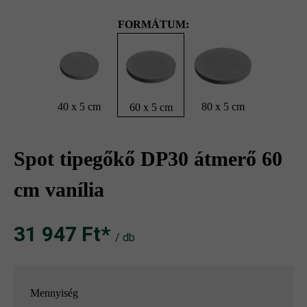
FORMÁTUM:
40 x 5 cm
80 x 5 cm
60 x 5 cm
Spot tipegőkő DP30 átmerő 60
cm vanília
31 947 Ft‎‎‎*
/ db
Mennyiség