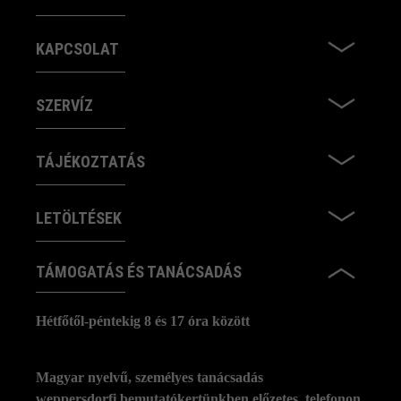
KAPCSOLAT
SZERVÍZ
TÁJÉKOZTATÁS
LETÖLTÉSEK
TÁMOGATÁS ÉS TANÁCSADÁS
Hétfőtől-péntekig 8 és 17 óra között
Magyar nyelvű, személyes tanácsadás
weppersdorfi bemutatókertünkben előzetes, telefonon