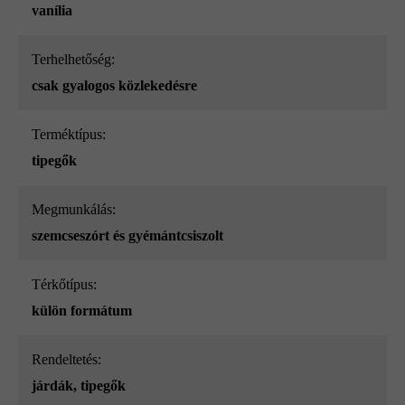
vanília
Terhelhetőség:
csak gyalogos közlekedésre
Terméktípus:
tipegők
megmunkálás:
szemcseszórt és gyémántcsiszolt
Térkőtípus:
külön formátum
Rendeltetés:
járdák
, tipegők