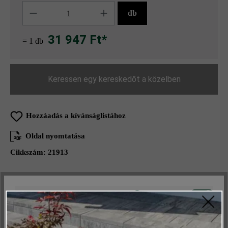
Mennyiség
db
31 947 Ft*
= 1 db
Keressen egy kereskedőt a közelben
Hozzáadás a kívánságlistához
Oldal nyomtatása
Cikkszám:
21913
Aktív
Műszakilag és működéshez szükséges
Termékleírás
Inaktív
Marketing