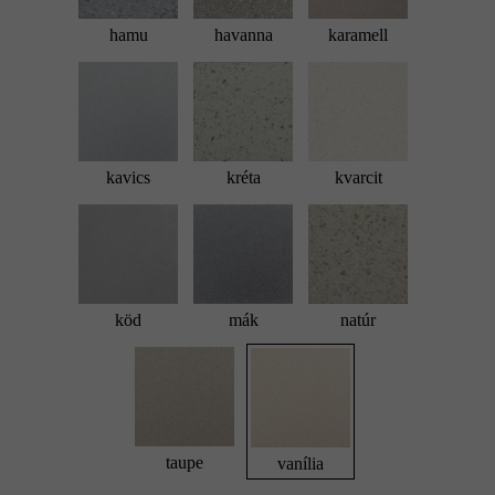
hamu
havanna
karamell
kavics
kréta
kvarcit
köd
mák
natúr
taupe
vanília