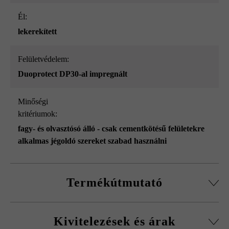
él:
lekerekített
Felületvédelem:
Duoprotect DP30-al impregnált
Minőségi
kritériumok:
fagy- és olvasztósó álló - csak cementkötésű felületekre
alkalmas jégoldó szereket szabad használni
Termékútmutató
nagy tartószilárdságú betonból
Kivitelezések és árak
A nagy teljesítményű beton élő természetes termék. A kis