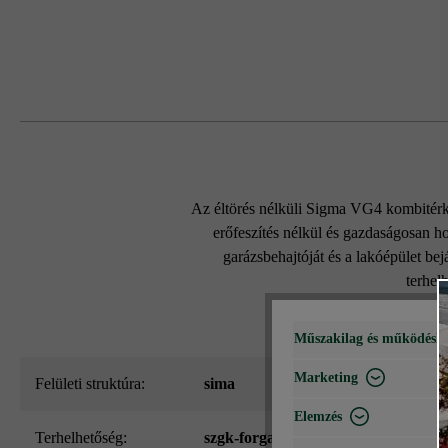
Az éltörés nélküli Sigma VG4 kombitérk
erőfeszítés nélkül és gazdaságosan ho
garázsbehajtóját és a lakóépület be
terhel
Műszakilag és működéshe
Marketing
Felületi struktúra:
sima
Elemzés
Terhelhetőség:
szgk-forgalomra és alkalmankénti t