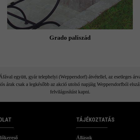
Grado paliszád
ával együtt, gyár telephelyi (Weppersdorf) átvétellel, az esetleges ár
ós árak csak a legkésőbb az akció utolsó napjáig Weppersdorfból elszáll
felvilágosítást kapni.
OLAT
TÁJÉKOZTATÁS
dőkereső
Állások