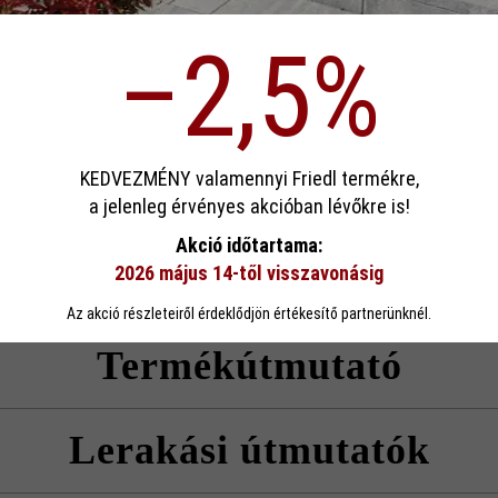
ödése)
–2,5%
p)
Rendeltetés:
felhaj
él:
éltöré
sa
KEDVEZMÉNY valamennyi Friedl termékre,
 kopásálló
, a
a jelenleg érvényes akcióban lévőkre is!
sak cementkötésű
ookie-kat használ, hogy a lehető legjobb funkcionalitást kínálja Önnek...
Továb
Akció időtartama:
t szabad
2026 május 14-től visszavonásig
eállítások
Csak funkcionális cookie elfogadása
Minden cookie e
Az akció részleteiről érdeklődjön értékesítő partnerünknél.
Termékútmutató
l, melyeket rendszertelenül, sorokban kell lerakni. A sorszélesség 1
Lerakási útmutatók
nlott minimális, 5 mm-es fugaszélességnek megfelelő fugaarányt vesz
mutatókat és a termék adatlapokat az építési tanácsok/szerviz menüpont 