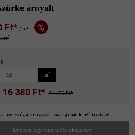
szürke árnyalt
Ft‎‎‎*
%
2
/ m
2
* / m
ég
g
2
m
16 380 Ft*
21 479 Ft*
A mennyiség a csomagolási egység miatt felfelé kerekítve
Keressen egy kereskedőt a közelben