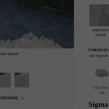
palaszürke
árnyalt
FORMÁT
rke árnyalt
csak vegyesen
15 x 15 x
cm
ERMÉKRŐL
Sigma