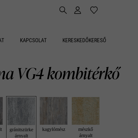
AT
KAPCSOLAT
KERESKEDŐKERESŐ
ma VG4 kombitérkő
lt
kagylómész
mészkő
gránitszürke
árnyalt
árnyalt