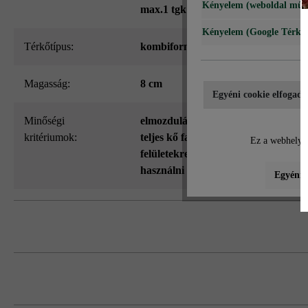
Kényelem (weboldal műk
max.1 tgk hetente
Kényelem (Google Térké
Térkőtípus:
kombiformátum
Magasság:
8 cm
Egyéni cookie elfogadá
Minőségi
elmozdulásvédett (VG4)
, fokozottan
kritériumok:
teljes kő fagy- és olvasztósóálló - c
Ez a webhely c
felületekre alkalmas jégoldó szereke
használni
Egyéni b
Kombitérkő 3 különböző formátumú kőbő
A VG4 termékek formátumadatai az ajá
Kérjük, vegye figyelembe a lerakási út