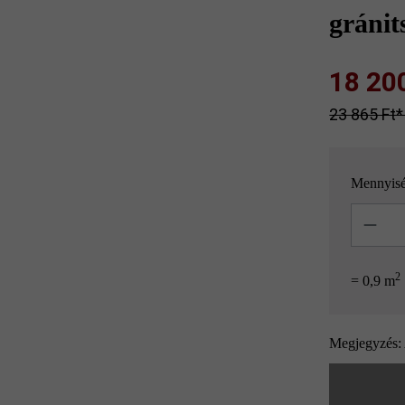
gránit
18 200 
23 865 Ft‎‎‎
Mennyis
Mennyisé
2
= 0,9 m
Megjegyzés: 