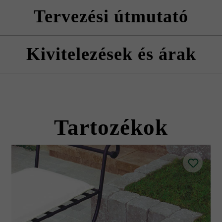
erve rakja le térköveket, hogy természetes, egyenletes színhatást érjen e
Tervezési útmutató
gyelni kell az árnyékolás irányára.
ll lerakni.
Kivitelezések és árak
Sigma VG4 kombitérkő
Tartozékok