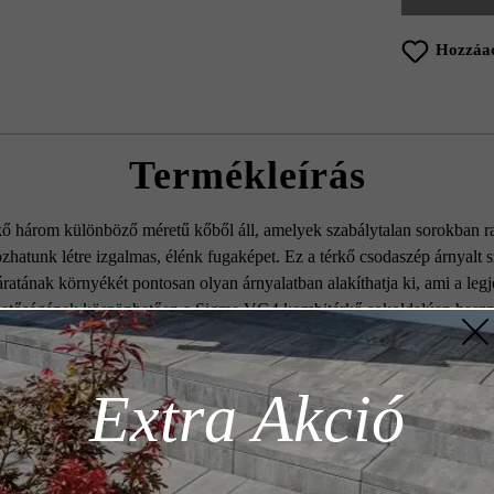
Hozzáad
Termékleírás
ő három különböző méretű kőből áll, amelyek szabálytalan sorokban ra
zhatunk létre izgalmas, élénk fugaképet. Ez a térkő csodaszép árnyalt 
járatának környékét pontosan olyan árnyalatban alakíthatja ki, ami a le
hetőségének köszönhetően a Sigma VG4 kombitérkő sokoldalúan haszn
z szükséges
Extra Akció
Szín:
gráni
gk-használatra,
Terméktípus:
térkő