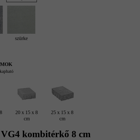
szürke
UMOK
 kapható
 8
20 x 15 x 8
25 x 15 x 8
cm
cm
 VG4 kombitérkő 8 cm