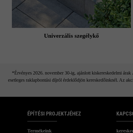
Univerzális szegélykő
*Érvényes 2026. november 30-ig, ajánlott kiskereskedelmi árak Áf
esetleges raklapbontási díjról érdeklődjön kereskedőinknél. Az akci
ÉPÍTÉSI PROJEKTJÉHEZ
KAPCS
Termékeink
kereske