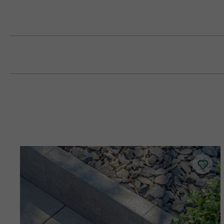
Feltétlenül több raklapról és sorból kev
koncentrálódását.
A négyzet alakú kövek lerakása során ü
A köveket rendszertelenül, sorokban ke