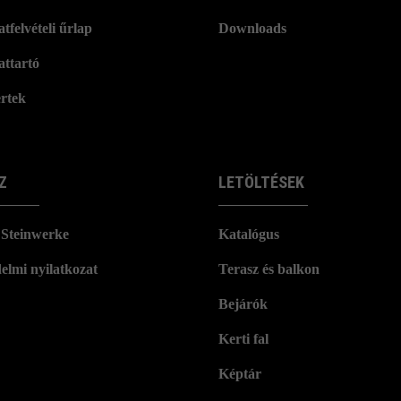
tfelvételi űrlap
Downloads
attartó
rtek
Z
LETÖLTÉSEK
Steinwerke
Katalógus
elmi nyilatkozat
Terasz és balkon
Bejárók
Kerti fal
Képtár