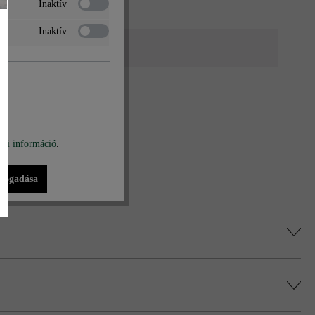
Inaktív
Inaktív
tó
, járdák
, közterületek
s nélkül (éles peremmel)
bi információ
.
lfogadása
5 cm.
nek figyelembe.
alatt.