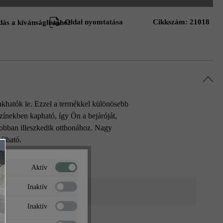
Oldal nyomtatása
Cikkszám:
21018
ás a kívánságlistához
khatók le. Ezzel a termékkel különösebb
színekben kapható, így Ön a bejáróját,
gjobban illeszkedik otthonához. Nagy
álható.
Aktív
Inaktív
tszürke árnyalt
Inaktív