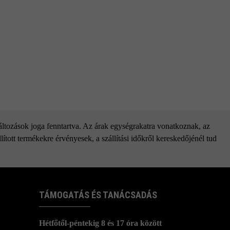
változások joga fenntartva. Az árak egységrakatra vonatkoznak, az
ított termékekre érvényesek, a szállítási időkről kereskedőjénél tud
TÁMOGATÁS ÉS TANÁCSADÁS
Hétfőtől-péntekig 8 és 17 óra között