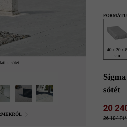
FORMÁTU
40 x 20 x 
cm
atina sötét
Sigma
sötét
20 240 
ERMÉKRŐL
26 104 Ft‎‎‎