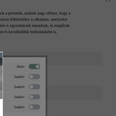
esek a peremek, aminek nagy előnye, hogy a
olyan felületekhez is alkalmas, amelyeket
tén is egyenletesek maradnak, és megőrzik
n és kocsibeállók burkolataként is.
a sötét
Aktív
Inaktív
Inaktív
tó
, járdák
, közterületek
Inaktív
otect DP30-al impregnált
Inaktív