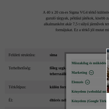
A 40 x 20 cm-es Sigma VG4 térkő különösen
guruló tárgyak, például játékok, kisebb 
alkalmanként akár 7,5 t súlyú járművek t
formájukat. Ez a térkő jól mutat m
Felületi struktúra:
sima
Műszakilag és működéshe
Terhelhetőség:
főleg szgk-forgalomra és alkalmank
Marketing
teherszállításra 7,5 t-ig
Elemzés
Térkőtípus:
külön formátum
Kényelem (weboldal műk
él:
éltörés nélkül (éles peremmel)
Kényelem (Google Térké