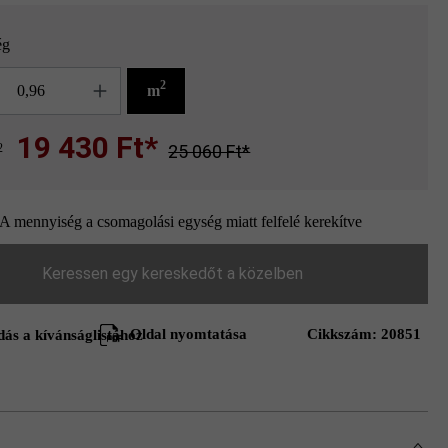
ég
g
2
m
19 430 Ft*
2
25 060 Ft*
A mennyiség a csomagolási egység miatt felfelé kerekítve
Keressen egy kereskedőt a közelben
Oldal nyomtatása
Cikkszám:
20851
ás a kívánságlistához