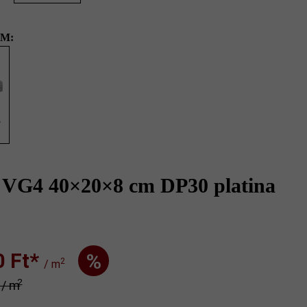
M:
8
Sigma VG4 40 x 20 x 8 cm, platina sötét
 VG4 40×20×8 cm DP30 platina
Ft‎‎‎*
%
2
/ m
2
* / m