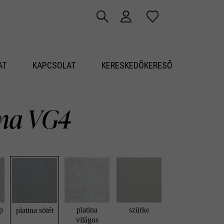
AT
KAPCSOLAT
KERESKEDŐKERESŐ
ma VG4
p
platina
szürke
platina sötét
világos