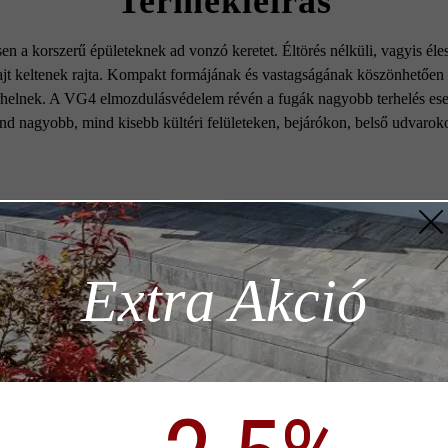
Termékleírás
 a korszerű épületeknek ad vonzó keretet. Éltörés nélküli, vagyis él
zajt keltenek rajta. Kompakt formájának és vastagságának köszönhetően 
erhelnek. A VG4 elmozdulásvédelem révén a fugák nagyobb terhelés ese
ind nagyobb, mind kisebb kültéri felületeken, bejárókon, belső udvaroko
Szín:
platin
z szükséges
Extra Akció
énti
Terméktípus:
térkő
Rendeltetés:
felhaj
ödése)
Felületvédelem:
Duopr
p)