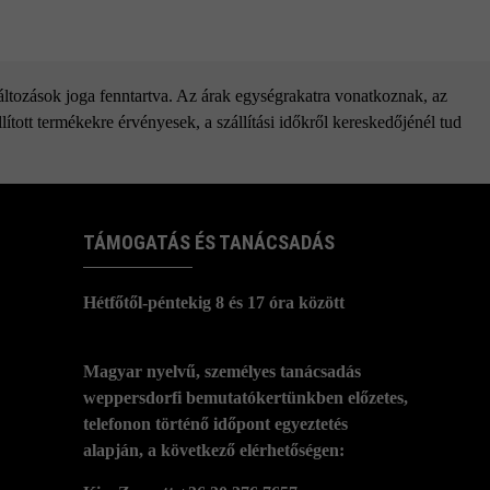
változások joga fenntartva. Az árak egységrakatra vonatkoznak, az
ított termékekre érvényesek, a szállítási időkről kereskedőjénél tud
TÁMOGATÁS ÉS TANÁCSADÁS
Hétfőtől-péntekig 8 és 17 óra között
Magyar nyelvű, személyes tanácsadás
weppersdorfi bemutatókertünkben előzetes,
telefonon történő időpont egyeztetés
alapján, a következő elérhetőségen: