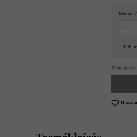
Mennyis
Mennyisé
= 0,96 m
Megjegyzés: 
Hozzáad