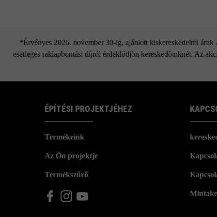
*Érvényes 2026. november 30-ig, ajánlott kiskereskedelmi árak Áf
esetleges raklapbontási díjról érdeklődjön kereskedőinknél. Az akci
ÉPÍTÉSI PROJEKTJÉHEZ
KAPCS
Termékeink
kereske
Az Ön projektje
Kapcsola
Termékszűrő
Kapcsol
Mintake