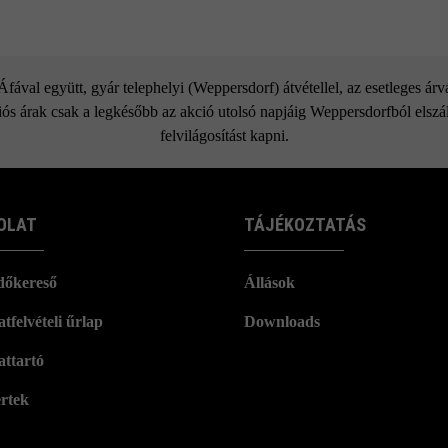
ával együtt, gyár telephelyi (Weppersdorf) átvétellel, az esetleges ár
ós árak csak a legkésőbb az akció utolsó napjáig Weppersdorfból elszáll
felvilágosítást kapni.
OLAT
TÁJÉKOZTATÁS
dőkereső
Állások
tfelvételi űrlap
Downloads
attartó
rtek