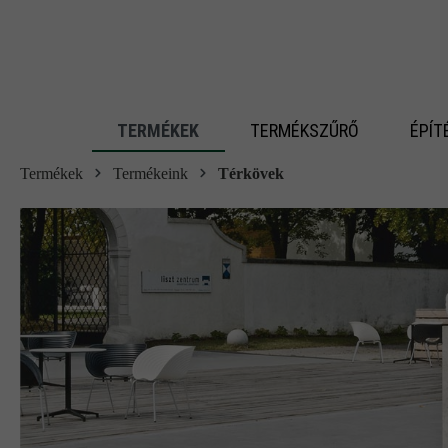
 fő tartalomra
TERMÉKEK
TERMÉKSZŰRŐ
ÉPÍT
Termékek
Termékeink
Térkövek