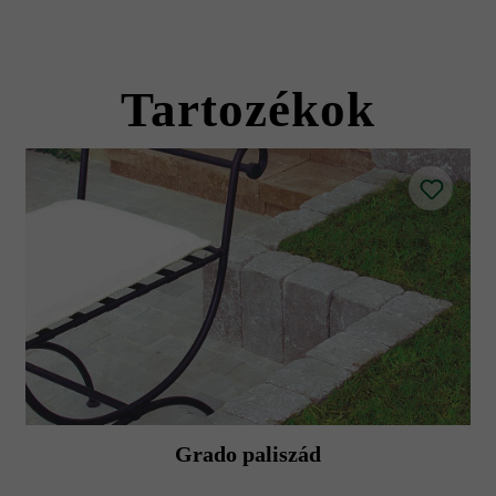
Sigma VG4
Tartozékok
Grado paliszád