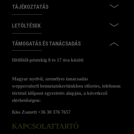
TÁJÉKOZTATÁS
LETÖLTÉSEK
TÁMOGATÁS ÉS TANÁCSADÁS
Hétfőtől-péntekig 8 és 17 óra között
Magyar nyelvű, személyes tanácsadás
weppersdorfi bemutatókertünkben előzetes, telefonon
történő időpont egyeztetés alapján, a következő
elérhetőségen:
Kiss Zsanett +36 30 376 7657
KAPCSOLATTARTÓ