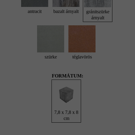
antracit
bazalt árnyalt
gránitszürke
árnyalt
szürke
téglavörös
FORMÁTUM:
7,8 x 7,8 x 8
cm