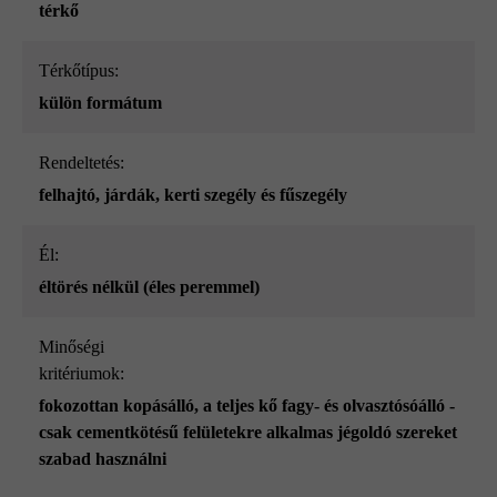
térkő
Térkőtípus:
külön formátum
Rendeltetés:
felhajtó
, járdák
, kerti szegély és fűszegély
él:
éltörés nélkül (éles peremmel)
Minőségi
kritériumok:
fokozottan kopásálló
, a teljes kő fagy- és olvasztósóálló -
csak cementkötésű felületekre alkalmas jégoldó szereket
szabad használni