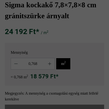
Sigma kockakő 7,8×7,8×8 cm
gránitszürke árnyalt
24 192 Ft‎‎‎*
2
/ m
Mennyiség
Mennyiség
2
m
18 579 Ft*
2
= 0,768 m
Megjegyzés: A mennyiség a csomagolási egység miatt felfelé
kerekítve