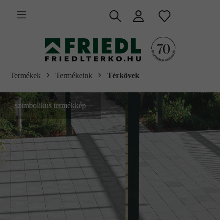
 fő tartalomra
Termékek
Termékeink
Térkövek
szimbolikus termékkép