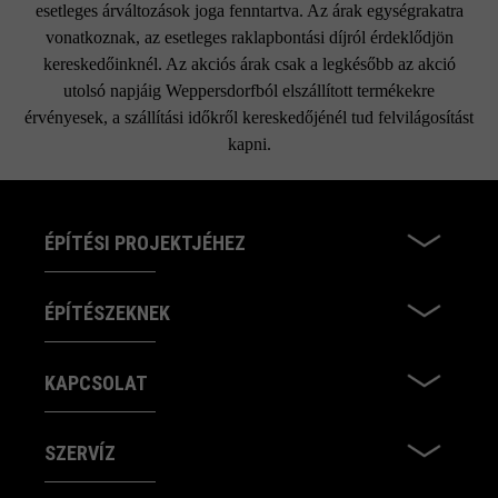
esetleges árváltozások joga fenntartva. Az árak egységrakatra
vonatkoznak, az esetleges raklapbontási díjról érdeklődjön
kereskedőinknél. Az akciós árak csak a legkésőbb az akció
utolsó napjáig Weppersdorfból elszállított termékekre
érvényesek, a szállítási időkről kereskedőjénél tud felvilágosítást
kapni.
ÉPÍTÉSI PROJEKTJÉHEZ
ÉPÍTÉSZEKNEK
KAPCSOLAT
SZERVÍZ