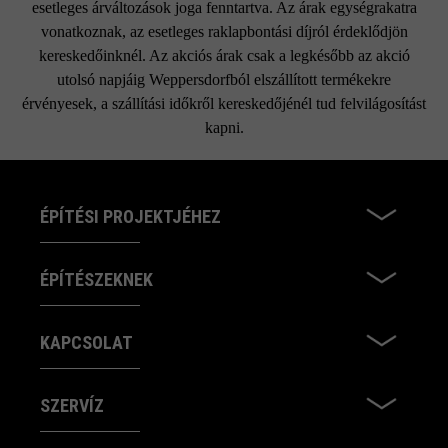
esetleges árváltozások joga fenntartva. Az árak egységrakatra
vonatkoznak, az esetleges raklapbontási díjról érdeklődjön
kereskedőinknél. Az akciós árak csak a legkésőbb az akció
utolsó napjáig Weppersdorfból elszállított termékekre
érvényesek, a szállítási időkről kereskedőjénél tud felvilágosítást
kapni.
ÉPÍTÉSI PROJEKTJÉHEZ
ÉPÍTÉSZEKNEK
KAPCSOLAT
SZERVÍZ