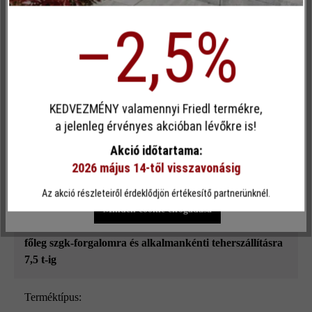
tagja, éltörés nélküli, vagyis éles peremű. Emiatt a fugák
Inaktív
Kényelem (Google Térkép)
optikailag valamivel keskenyebbnek tűnnek, mint a
–2,5%
mikroéltöréssel megmunkált kövek esetében.
Egyéni cookie elfogadása
KEDVEZMÉNY valamennyi Friedl termékre,
Felületi struktúra:
Ez a webhely cookie-kat használ, hogy a lehető legjobb
a jelenleg érvényes akcióban lévőkre is!
sima
funkcionalitást kínálja Önnek...
További információ
.
Akció időtartama:
Szín:
2026 május 14-től visszavonásig
Egyéni beállítások
Csak funkcionális cookie elfogadása
antracit
Az akció részleteiről érdeklődjön értékesítő partnerünknél.
Minden cookie elfogadása
Terhelhetőség:
főleg szgk-forgalomra és alkalmankénti teherszállításra
7,5 t-ig
Terméktípus: