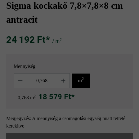
Sigma kockakő 7,8×7,8×8 cm
antracit
24 192 Ft‎‎‎*
2
/ m
Mennyiség
Mennyiség
2
m
18 579 Ft*
2
= 0,768 m
Megjegyzés: A mennyiség a csomagolási egység miatt felfelé
kerekítve