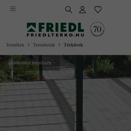
 fő tartalomra
Termékek
Termékeink
Térkövek
szimbolikus termékkép