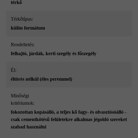
térkő
Térkőtípus:
külön formátum
Rendeltetés:
felhajtó
, járdák
, kerti szegély és fűszegély
él:
éltörés nélkül (éles peremmel)
Minőségi
kritériumok:
fokozottan kopásálló
, a teljes kő fagy- és olvasztósóálló -
csak cementkötésű felületekre alkalmas jégoldó szereket
szabad használni