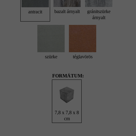
bazalt árnyalt
gránitszürke
antracit
árnyalt
szürke
téglavörös
FORMÁTUM:
7,8 x 7,8 x 8
cm