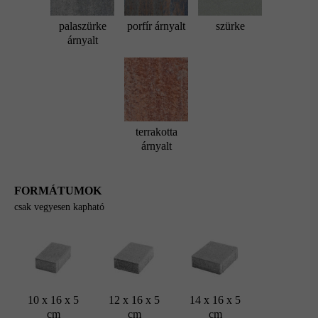
palaszürke
porfír árnyalt
szürke
árnyalt
terrakotta
árnyalt
FORMÁTUMOK
csak vegyesen kapható
10 x 16 x 5
12 x 16 x 5
14 x 16 x 5
cm
cm
cm