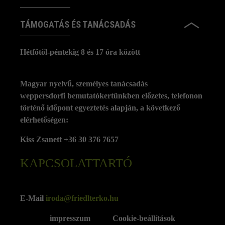
TÁMOGATÁS ÉS TANÁCSADÁS
Hétfőtől-péntekig 8 és 17 óra között
Magyar nyelvű, személyes tanácsadás
weppersdorfi bemutatókertünkben előzetes, telefonon
történő időpont egyeztetés alapján, a következő
elérhetőségen:
Kiss Zsanett +36 30 376 7657
KAPCSOLATTARTÓ
E-Mail
iroda@friedlterko.hu
impresszum
Cookie-beállítások