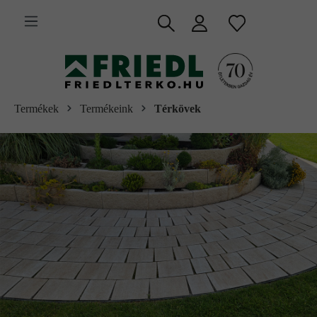
 fő tartalomra
Termékek
Termékeink
Térkövek