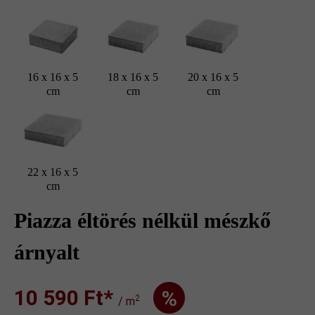
16 x 16 x 5
18 x 16 x 5
20 x 16 x 5
cm
cm
cm
22 x 16 x 5
cm
Piazza éltörés nélkül mészkő
árnyalt
10 590 Ft‎‎‎*
%
2
/ m