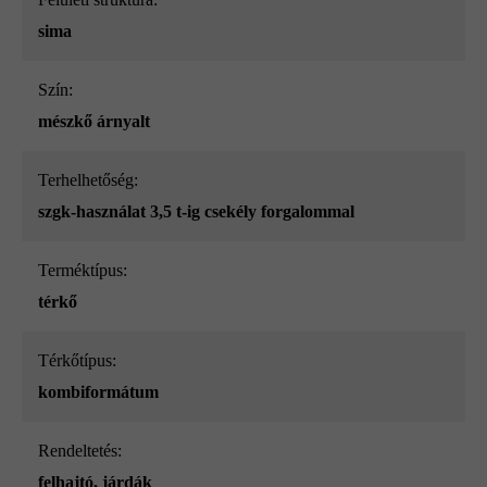
sima
Szín:
mészkő árnyalt
Terhelhetőség:
szgk-használat 3,5 t-ig csekély forgalommal
Terméktípus:
térkő
Térkőtípus:
kombiformátum
Rendeltetés:
felhajtó
, járdák