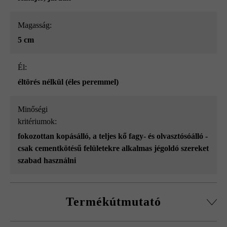
Magasság:
5 cm
él:
éltörés nélkül (éles peremmel)
Minőségi
kritériumok:
fokozottan kopásálló
, a teljes kő fagy- és olvasztósóálló -
csak cementkötésű felületekre alkalmas jégoldó szereket
szabad használni
Termékútmutató
Az összehangolt kőformátumok lehetővé teszik a