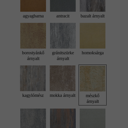
agyagbarna
antracit
bazalt árnyalt
borostyánkő
gránitszürke
homoksárga
árnyalt
árnyalt
kagylómész
mokka árnyalt
mészkő
árnyalt