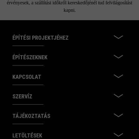
érvényesek, a szállítási időkről kereskedőjénél tud felvilágosítást
kapni.
ÉPÍTÉSI PROJEKTJÉHEZ
ÉPÍTÉSZEKNEK
KAPCSOLAT
SZERVÍZ
TÁJÉKOZTATÁS
LETÖLTÉSEK