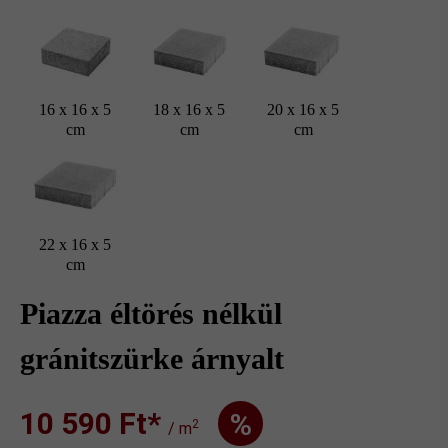
16 x 16 x 5
18 x 16 x 5
20 x 16 x 5
cm
cm
cm
22 x 16 x 5
cm
Piazza éltörés nélkül
gránitszürke árnyalt
10 590 Ft‎‎‎*
%
2
/ m