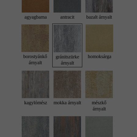
agyagbarna
antracit
bazalt árnyalt
borostyánkő
homoksárga
gránitszürke
árnyalt
árnyalt
kagylómész
mokka árnyalt
mészkő
árnyalt