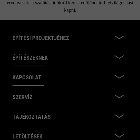
érvényesek, a szállítási időkről kereskedőjénél tud felvilágosítást
kapni.
ÉPÍTÉSI PROJEKTJÉHEZ
ÉPÍTÉSZEKNEK
KAPCSOLAT
SZERVÍZ
TÁJÉKOZTATÁS
LETÖLTÉSEK