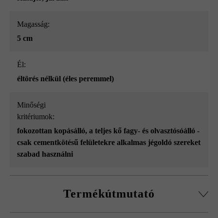
Magasság:
5 cm
él:
éltörés nélkül (éles peremmel)
Minőségi
kritériumok:
fokozottan kopásálló
, a teljes kő fagy- és olvasztósóálló -
csak cementkötésű felületekre alkalmas jégoldó szereket
szabad használni
Termékútmutató
Az összehangolt kőformátumok lehetővé teszik a