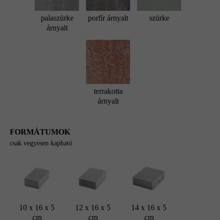
palaszürke
porfír árnyalt
szürke
árnyalt
terrakotta
árnyalt
FORMÁTUMOK
csak vegyesen kapható
10 x 16 x 5
12 x 16 x 5
14 x 16 x 5
cm
cm
cm