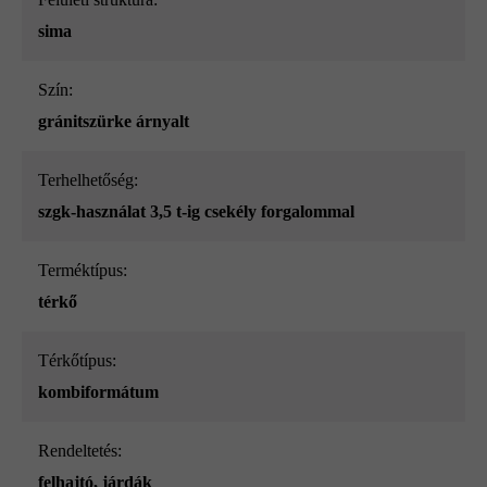
sima
Szín:
gránitszürke árnyalt
Terhelhetőség:
szgk-használat 3,5 t-ig csekély forgalommal
Terméktípus:
térkő
Térkőtípus:
kombiformátum
Rendeltetés:
felhajtó
, járdák