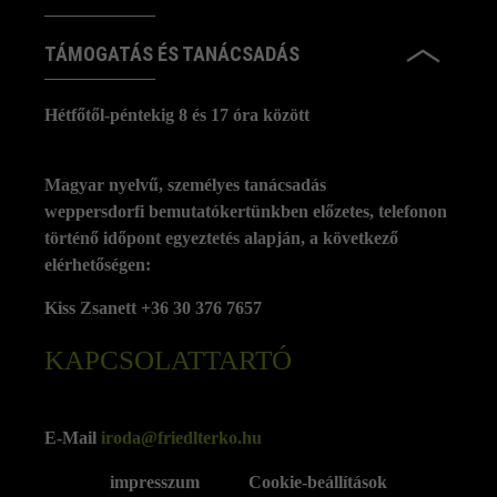
TÁMOGATÁS ÉS TANÁCSADÁS
Hétfőtől-péntekig 8 és 17 óra között
Magyar nyelvű, személyes tanácsadás
weppersdorfi bemutatókertünkben előzetes, telefonon
történő időpont egyeztetés alapján, a következő
elérhetőségen:
Kiss Zsanett +36 30 376 7657
KAPCSOLATTARTÓ
E-Mail
iroda@friedlterko.hu
impresszum
Cookie-beállítások