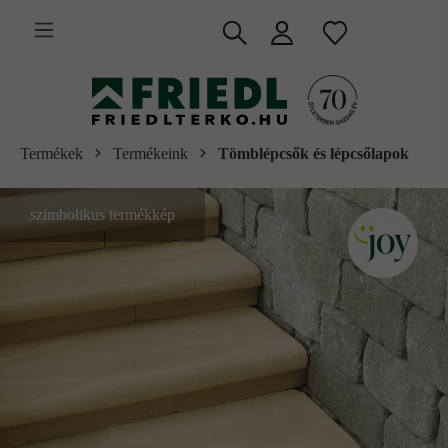
 fő tartalomra
Termékek
Termékeink
Tömblépcsők és lépcsőlapok
szimbolikus termékkép