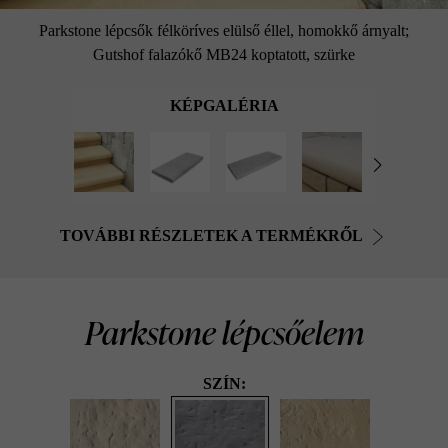
Parkstone lépcsők félköríves elülső éllel, homokkő árnyalt;
Gutshof falazókő MB24 koptatott, szürke
KÉPGALÉRIA
TOVÁBBI RÉSZLETEK A TERMÉKRŐL
Parkstone lépcsőelem
SZÍN: