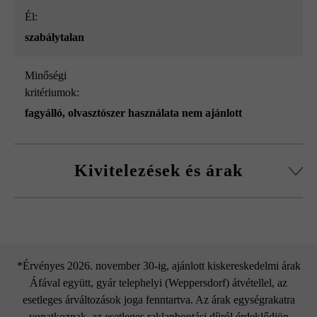
él:
szabálytalan
Minőségi
kritériumok:
fagyálló, olvasztószer használata nem ajánlott
Kivitelezések és árak
Parkstone lépcsőelem
*Érvényes 2026. november 30-ig, ajánlott kiskereskedelmi árak
Áfával együtt, gyár telephelyi (Weppersdorf) átvétellel, az
esetleges árváltozások joga fenntartva. Az árak egységrakatra
vonatkoznak, az esetleges raklapbontási díjról érdeklődjön