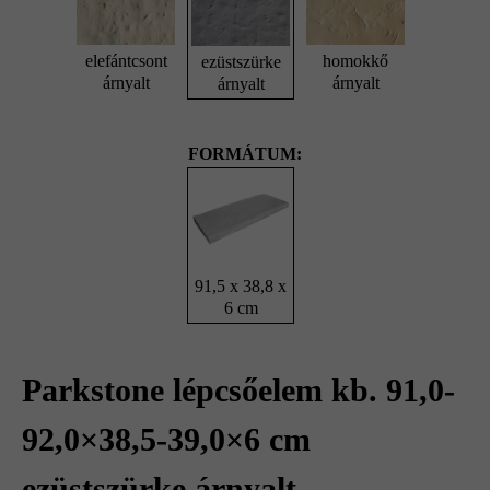
elefántcsont
homokkő
ezüstszürke
árnyalt
árnyalt
árnyalt
FORMÁTUM:
91,5 x 38,8 x
6 cm
Parkstone lépcsőelem kb. 91,0-
92,0×38,5-39,0×6 cm
ezüstszürke árnyalt