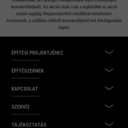
kereskedőinknél. Az akciós árak csak a legkésőbb az akció
utolsó napjáig Weppersdorfból elszállított termékekre
érvényesek, a szállítási időkről kereskedőjénél tud felvilágosítást
kapni.
ÉPÍTÉSI PROJEKTJÉHEZ
ÉPÍTÉSZEKNEK
KAPCSOLAT
SZERVÍZ
TÁJÉKOZTATÁS