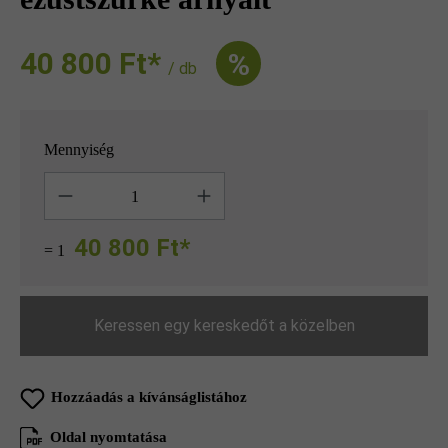
40 800 Ft‎‎‎*
%
/ db
Mennyiség
Mennyiség
40 800 Ft*
= 1
Keressen egy kereskedőt a közelben
Hozzáadás a kívánságlistához
Oldal nyomtatása