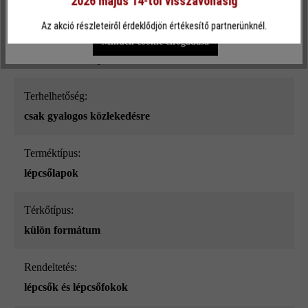
2026 május 14-től visszavonásig
struktúrált
Egyéni beállítások
Csak funkcionális cookie elfogadása
Az akció részleteiről érdeklődjön értékesítő partnerünknél.
Szín:
Minden cookie elfogadása
ezüstszürke árnyalt
Terhelhetőség:
csak gyalogos közlekedésre
Terméktípus:
lépcsőlapok
Térkőtípus:
külön formátum
Rendeltetés:
lépcsők és lépcsőfokok