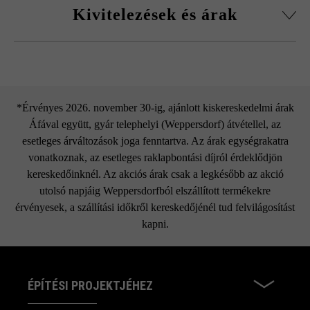
alatt.
Kivitelezések és árak
térköveket, hogy természetes, egyenletes színhatást érjen el,
és elkerülje a színek egy helyre való koncentrálódását.
JOY Parkettakő
*Érvényes 2026. november 30-ig, ajánlott kiskereskedelmi árak
Áfával együtt, gyár telephelyi (Weppersdorf) átvétellel, az
esetleges árváltozások joga fenntartva. Az árak egységrakatra
vonatkoznak, az esetleges raklapbontási díjról érdeklődjön
kereskedőinknél. Az akciós árak csak a legkésőbb az akció
utolsó napjáig Weppersdorfból elszállított termékekre
érvényesek, a szállítási időkről kereskedőjénél tud felvilágosítást
kapni.
ÉPÍTÉSI PROJEKTJÉHEZ