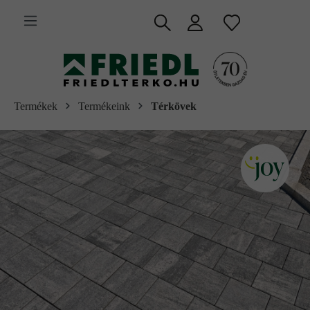
 fő tartalomra
Termékek
Termékeink
Térkövek