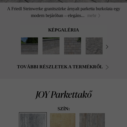
A Friedl Steinwerke granitszürke árnyalt parketta burkolata egy
modern bejáróban – elegáns...
mehr
KÉPGALÉRIA
TOVÁBBI RÉSZLETEK A TERMÉKRŐL
JOY Parkettakő
SZÍN: