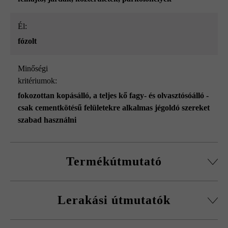
él:
fózolt
Minőségi
kritériumok:
fokozottan kopásálló
, a teljes kő fagy- és olvasztósóálló -
csak cementkötésű felületekre alkalmas jégoldó szereket
szabad használni
Termékútmutató
Soronként 2 darab félkő (20 db/raklap)
Lerakási útmutatók
Kérjük, vegye figyelembe a lerakási útmutatókat és a
termék adatlapokat az építési tanácsok/szerviz menüpont
Feltétlenül több raklapról és sorból keverve rakja le