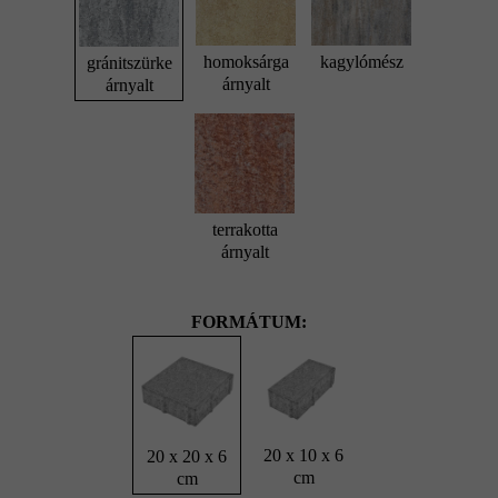
homoksárga
kagylómész
gránitszürke
árnyalt
árnyalt
terrakotta
árnyalt
FORMÁTUM:
20 x 10 x 6
20 x 20 x 6
cm
cm