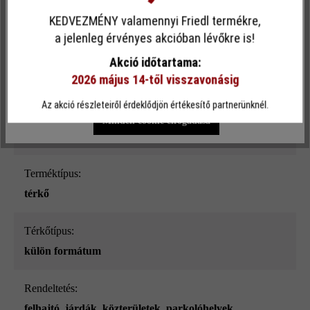
sima
KEDVEZMÉNY valamennyi Friedl termékre,
Ez a webhely cookie-kat használ, hogy a lehető legjobb
a jelenleg érvényes akcióban lévőkre is!
Szín:
funkcionalitást kínálja Önnek...
További információ
.
Akció időtartama:
gránitszürke árnyalt
2026 május 14-től visszavonásig
Egyéni beállítások
Csak funkcionális cookie elfogadása
Terhelhetőség:
Az akció részleteiről érdeklődjön értékesítő partnerünknél.
főleg szgk-forgalomra és alkalmankénti teherszállításra
Minden cookie elfogadása
7,5 t-ig
Terméktípus:
térkő
Térkőtípus:
külön formátum
Rendeltetés:
felhajtó
, járdák
, közterületek
, parkolóhelyek