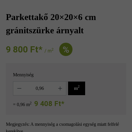
Parkettakő 20×20×6 cm
gránitszürke árnyalt
9 800 Ft‎‎‎*
%
2
/ m
Mennyiség
Mennyiség
2
m
9 408 Ft*
2
= 0,96 m
Megjegyzés: A mennyiség a csomagolási egység miatt felfelé
kerekítve