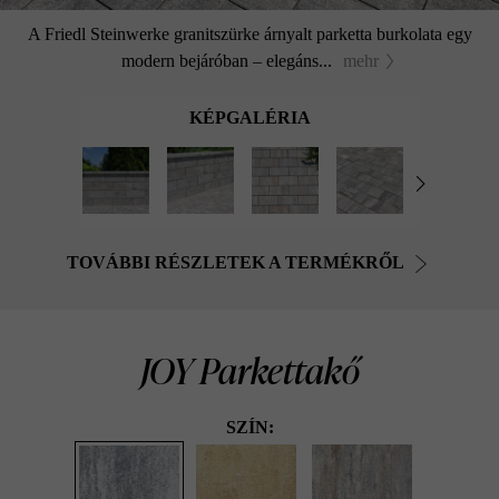
A Friedl Steinwerke granitszürke árnyalt parketta burkolata egy
modern bejáróban – elegáns...
mehr
KÉPGALÉRIA
TOVÁBBI RÉSZLETEK A TERMÉKRŐL
JOY Parkettakő
SZÍN: