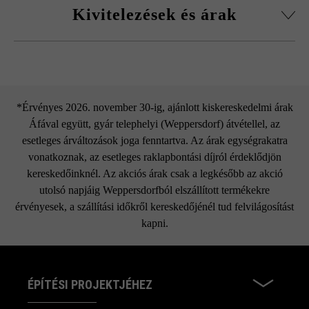
alatt.
Kivitelezések és árak
térköveket, hogy természetes, egyenletes színhatást érjen el,
és elkerülje a színek egy helyre való koncentrálódását.
JOY Parkettakő
*Érvényes 2026. november 30-ig, ajánlott kiskereskedelmi árak
Áfával együtt, gyár telephelyi (Weppersdorf) átvétellel, az
esetleges árváltozások joga fenntartva. Az árak egységrakatra
vonatkoznak, az esetleges raklapbontási díjról érdeklődjön
kereskedőinknél. Az akciós árak csak a legkésőbb az akció
utolsó napjáig Weppersdorfból elszállított termékekre
érvényesek, a szállítási időkről kereskedőjénél tud felvilágosítást
kapni.
ÉPÍTÉSI PROJEKTJÉHEZ