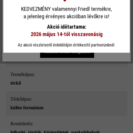
sima
KEDVEZMÉNY valamennyi Friedl termékre,
Ez a webhely cookie-kat használ, hogy a lehető legjobb
a jelenleg érvényes akcióban lévőkre is!
Szín:
funkcionalitást kínálja Önnek...
További információ
.
Akció időtartama:
gránitszürke árnyalt
2026 május 14-től visszavonásig
Egyéni beállítások
Csak funkcionális cookie elfogadása
Terhelhetőség:
Az akció részleteiről érdeklődjön értékesítő partnerünknél.
főleg szgk-forgalomra és alkalmankénti teherszállításra
Minden cookie elfogadása
7,5 t-ig
Terméktípus:
térkő
Térkőtípus:
külön formátum
Rendeltetés:
felhajtó
, járdák
, közterületek
, parkolóhelyek