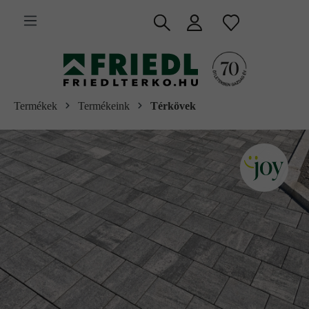
 fő tartalomra
Termékek
Termékeink
Térkövek