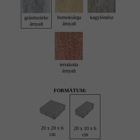
homoksárga
kagylómész
gránitszürke
árnyalt
árnyalt
terrakotta
árnyalt
FORMÁTUM:
20 x 20 x 6
20 x 10 x 6
cm
cm