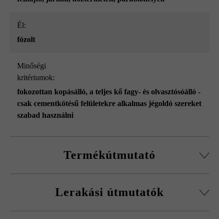
él:
fózolt
Minőségi
kritériumok:
fokozottan kopásálló
, a teljes kő fagy- és olvasztósóálló -
csak cementkötésű felületekre alkalmas jégoldó szereket
szabad használni
Termékútmutató
Soronként 2 darab félkő (20 db/raklap)
Lerakási útmutatók
Kérjük, vegye figyelembe a lerakási útmutatókat és a
termék adatlapokat az építési tanácsok/szerviz menüpont
Feltétlenül több raklapról és sorból keverve rakja le