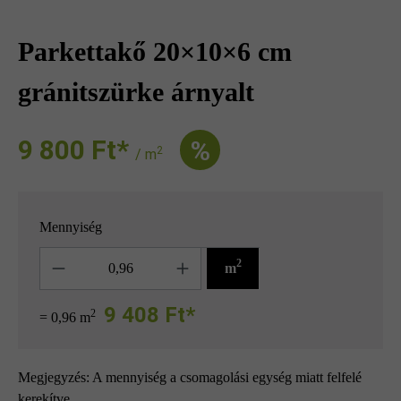
Parkettakő 20×10×6 cm
gránitszürke árnyalt
9 800 Ft‎‎‎*
%
2
/ m
Mennyiség
Mennyiség
2
m
9 408 Ft*
2
= 0,96 m
Megjegyzés: A mennyiség a csomagolási egység miatt felfelé
kerekítve