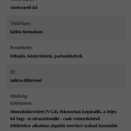
vízelvezető kő
Térkőtípus:
külön formátum
Rendeltetés:
felhajtó
, közterületek
, parkolóhelyek
él:
mikro-éltöréssel
Minőségi
kritériumok:
elmozdulásvédett (VG4)
, fokozottan kopásálló
, a teljes
kő fagy- és olvasztósóálló - csak cementkötésű
felületekre alkalmas jégoldó szereket szabad használni