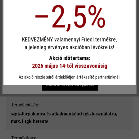
–2,5%
kiválóan funkcionálnak. Az Öko Plus VG4 tökéletesen
illeszkedik a további, azonos magasságú vízelvezető köveinkhez
és VG4 technológiával gyártott térköveinkhez.
Egyéni cookie elfogadása
KEDVEZMÉNY valamennyi Friedl termékre,
Ez a webhely cookie-kat használ, hogy a lehető legjobb
a jelenleg érvényes akcióban lévőkre is!
funkcionalitást kínálja Önnek...
További információ
.
Felületi struktúra:
Akció időtartama:
sima
2026 május 14-től visszavonásig
Egyéni beállítások
Csak funkcionális cookie elfogadása
Az akció részleteiről érdeklődjön értékesítő partnerünknél.
Szín:
Minden cookie elfogadása
szürke
Terhelhetőség:
szgk-forgalomra és alkalmankénti tgk-használatra,
max.1 tgk hetente
Terméktípus: