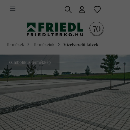
 fő tartalomra
Termékek
Termékeink
Vízelvezető kövek
szimbolikus termékkép