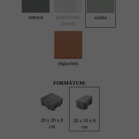
antracit
gránitszürke
szürke
árnyalt
téglavörös
FORMÁTUM:
20 x 20 x 8
20 x 10 x 8
cm
cm