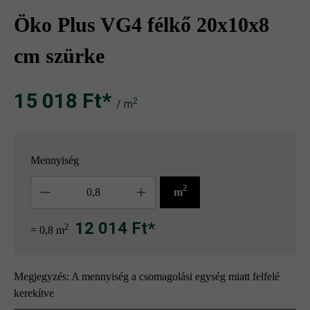
Öko Plus VG4 félkő 20x10x8
cm szürke
15 018 Ft‎‎‎*
2
/ m
Mennyiség
Mennyiség
2
m
12 014 Ft*
2
= 0,8 m
Megjegyzés: A mennyiség a csomagolási egység miatt felfelé
kerekítve