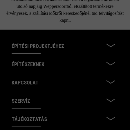
utolsó napjáig Weppersdorfból elszállított termékekre
érvényesek, a szállítási időkről kereskedőjénél tud felvilágosítást
kapni.
ÉPÍTÉSI PROJEKTJÉHEZ
ÉPÍTÉSZEKNEK
KAPCSOLAT
SZERVÍZ
TÁJÉKOZTATÁS