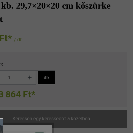
 kb. 29,7×20×20 cm kőszürke
t
t‎‎‎*
/ db
ég
g
db
3 864 Ft*
Keressen egy kereskedőt a közelben