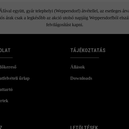
Nuavo XL Zaun
ával együtt, gyár telephelyi (Weppersdorf) átvétellel, az esetleges ár
ós árak csak a legkésőbb az akció utolsó napjáig Weppersdorfból elszáll
felvilágosítást kapni.
OLAT
TÁJÉKOZTATÁS
dőkereső
Állások
tfelvételi űrlap
Downloads
attartó
rtek
Z
LETÖLTÉSEK