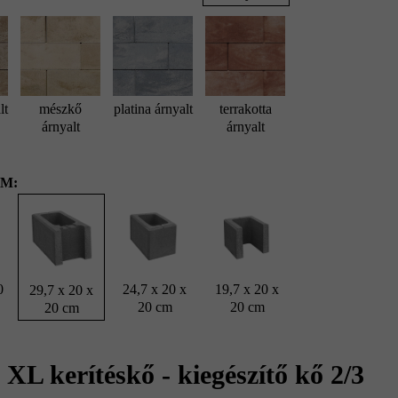
lt
mészkő
platina árnyalt
terrakotta
árnyalt
árnyalt
M:
 és falazókő, kőszürke árnyalt; Fedlap vízorral 25 x 28 x 6 cm, kőszürk
térkő, , kőszürke árnyalt
0
24,7 x 20 x
19,7 x 20 x
29,7 x 20 x
20 cm
20 cm
20 cm
XL kerítéskő - kiegészítő kő 2/3