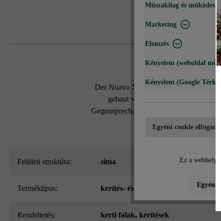
Műszakilag és működéshe
Marketing
Elemzés
Kényelem (weboldal műk
Kényelem (Google Térké
Der Nuavo XL Zaun ist als schöner Scha
gebaut
werden. Geschnittene Drittel
Gegensprechanlagen an und können auf Wu
Egyéni cookie elfogadá
Ez a webhely c
Felületi struktúra:
sima
Egyéni b
Terméktípus:
kerítés- és falazókő
Rendeltetés:
kerti falak
, kerítések