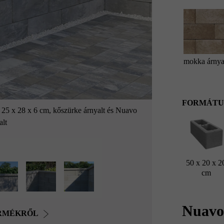
mokka árnya
FORMÁTU
al 25 x 28 x 6 cm, kőszürke árnyalt és Nuavo
Standard kerítés-
alt
50 x 20 x 2
cm
Nuavo 
ERMÉKRŐL