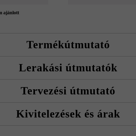
m ajánlott
Termékútmutató
l, vágott illesztőkövekből és fedlapból
Lerakási útmutatók
 l a kitöltőbeton szükséges mennyisége.
Friedl Steinwerke a felület utólagos, Duoprotect DP30 impregnálószerrel
erve rakja le a köveket, hogy természetes, egyenletes színhatást érjen el
Tervezési útmutató
).
mutatókat és a termék adatlapokat az építési tanácsok/szerviz menüpont 
tartani a kitöltőbeton javasolt betonminőségét.
ófelületként
Kivitelezések és árak
érdekében az illesztőkövek vágással készülnek .Az illesztőkövek a vág
rzális kövekhez képesti különbséget el kell osztani a sor többi fugájába