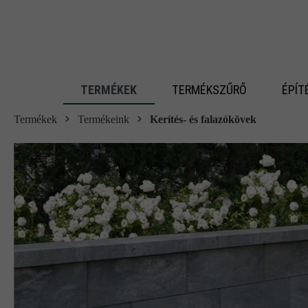
 fő tartalomra
TERMÉKEK
TERMÉKSZŰRŐ
ÉPÍT
Termékek
Termékeink
Kerítés- és falazókövek