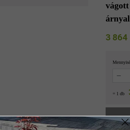
vágott
árnyal
3 864 F
Mennyis
Mennyisé
= 1 db