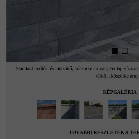
Standard kerítés- és falazókő, kőszürke árnyalt; Fedlap vízorr
térkő, , kőszürke árny
KÉPGALÉRIA
TOVÁBBI RÉSZLETEK A T