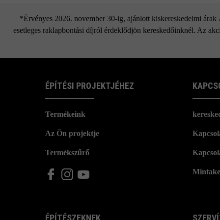
*Érvényes 2026. november 30-ig, ajánlott kiskereskedelmi árak Áf
esetleges raklapbontási díjról érdeklődjön kereskedőinknél. Az akci
ÉPÍTÉSI PROJEKTJÉHEZ
KAPCS
Termékeink
kereske
Az Ön projektje
Kapcsola
Termékszűrő
Kapcsol
Mintake
ÉPÍTÉSZEKNEK
SZERVÍ