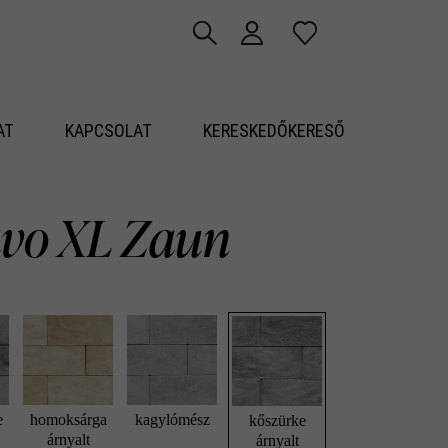
AT
KAPCSOLAT
KERESKEDŐKERESŐ
vo XL Zaun
e
homoksárga
kagylómész
kőszürke
árnyalt
árnyalt