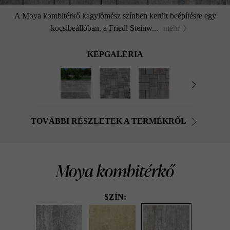
A Moya kombitérkő kagylómész színben került beépítésre egy
kocsibeállóban, a Friedl Steinw...
mehr
KÉPGALÉRIA
TOVÁBBI RÉSZLETEK A TERMÉKRŐL
Moya kombitérkő
SZÍN: