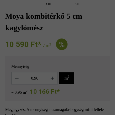
cm
cm
Moya kombitérkő 5 cm
kagylómész
10 590 Ft‎‎‎*
%
2
/ m
Mennyiség
Mennyiség
2
m
10 166 Ft*
2
= 0,96 m
Megjegyzés: A mennyiség a csomagolási egység miatt felfelé