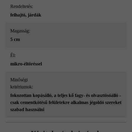
Rendeltetés:
felhajtó
, járdák
Magasság:
5 cm
él:
mikro-éltöréssel
Minőségi
kritériumok:
fokozottan kopásálló
, a teljes kő fagy- és olvasztósóálló -
csak cementkötésű felületekre alkalmas jégoldó szereket
szabad használni