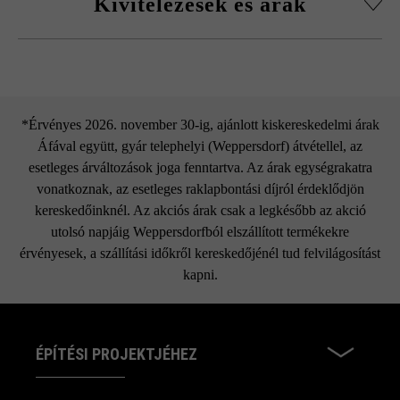
Kivitelezések és árak
Moya kombitérkő
*Érvényes 2026. november 30-ig, ajánlott kiskereskedelmi árak
Áfával együtt, gyár telephelyi (Weppersdorf) átvétellel, az
esetleges árváltozások joga fenntartva. Az árak egységrakatra
vonatkoznak, az esetleges raklapbontási díjról érdeklődjön
kereskedőinknél. Az akciós árak csak a legkésőbb az akció
utolsó napjáig Weppersdorfból elszállított termékekre
érvényesek, a szállítási időkről kereskedőjénél tud felvilágosítást
kapni.
ÉPÍTÉSI PROJEKTJÉHEZ