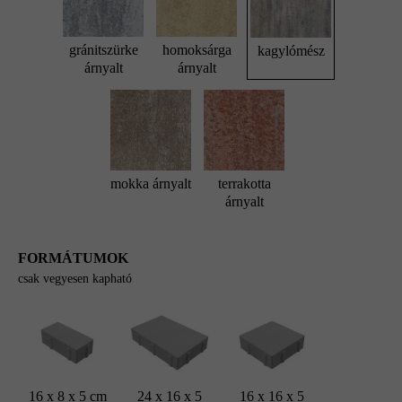
gránitszürke
homoksárga
kagylómész
árnyalt
árnyalt
mokka árnyalt
terrakotta
árnyalt
FORMÁTUMOK
csak vegyesen kapható
16 x 8 x 5 cm
24 x 16 x 5
16 x 16 x 5