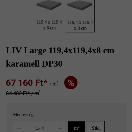
119,4 x 119,4
119,4 x 119,4
x 6 cm
x 8 cm
LIV Large 119,4x119,4x8 cm
karamell DP30
67 160 Ft‎‎‎*
%
2
/ m
2
84 482 Ft‎‎‎* / m
Mennyiség
Mennyiség
2
m
Stk.