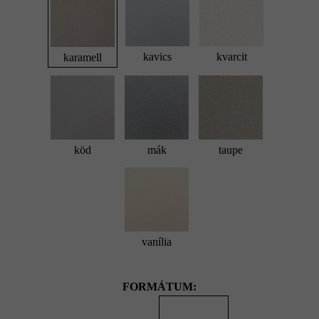
kavics
kvarcit
karamell
köd
mák
taupe
vanília
FORMÁTUM: