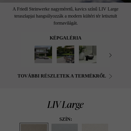
A Friedl Steinwerke nagyméretű, kavics színű LIV Large
teraszlapjai hangsúlyozzák a modern kültéri tér letisztult
formavilágát.
KÉPGALÉRIA
TOVÁBBI RÉSZLETEK A TERMÉKRŐL
LIV Large
SZÍN: