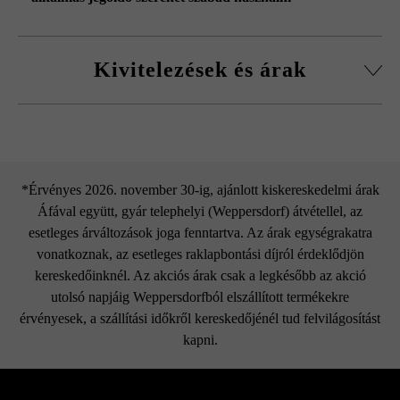
Kivitelezések és árak
LIV Large
*Érvényes 2026. november 30-ig, ajánlott kiskereskedelmi árak
Áfával együtt, gyár telephelyi (Weppersdorf) átvétellel, az
esetleges árváltozások joga fenntartva. Az árak egységrakatra
vonatkoznak, az esetleges raklapbontási díjról érdeklődjön
kereskedőinknél. Az akciós árak csak a legkésőbb az akció
utolsó napjáig Weppersdorfból elszállított termékekre
érvényesek, a szállítási időkről kereskedőjénél tud felvilágosítást
kapni.