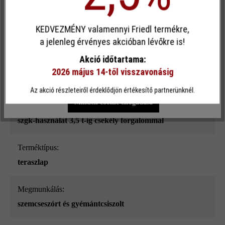
Egyéni cookie elfogadása
Felületi struktúra:
KEDVEZMÉNY valamennyi Friedl termékre,
Ez a webhely cookie-kat használ, hogy a lehető legjobb
sima
a jelenleg érvényes akcióban lévőkre is!
funkcionalitást kínálja Önnek...
További információ
.
Akció időtartama:
Szín:
2026 május 14-től visszavonásig
Egyéni beállítások
Csak funkcionális cookie elfogadása
karamell
Az akció részleteiről érdeklődjön értékesítő partnerünknél.
Minden cookie elfogadása
Terhelhetőség:
szgk-használat 3,5 t-ig csekély forgalommal
Terméktípus:
teraszlap
megmunkálás:
szemcseszórt és gyémántcsiszolt