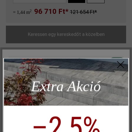
96 710 Ft*
2
121 654 Ft*
= 1,44 m
Keressen egy kereskedőt a közelben
Hozzáadás a kívánságlistához
Aktív
Műszakilag és működéshez szükséges
Oldal nyomtatása
Inaktív
Marketing
Cikkszám:
22984
Extra Akció
Inaktív
Elemzés
Inaktív
Kényelem (weboldal működése)
Termékleírás
Inaktív
Kényelem (Google Térkép)
–2,5%