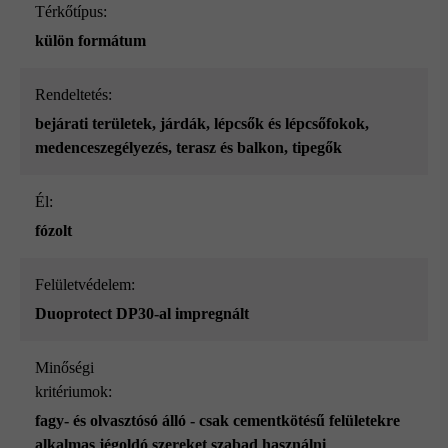
Térkőtípus:
külön formátum
Rendeltetés:
bejárati területek
, járdák
, lépcsők és lépcsőfokok
,
medenceszegélyezés
, terasz és balkon
, tipegők
él:
fózolt
Felületvédelem:
Duoprotect DP30-al impregnált
Minőségi
kritériumok:
fagy- és olvasztósó álló - csak cementkötésű felületekre
alkalmas jégoldó szereket szabad használni