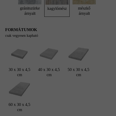
gránitszürke
mészkő
kagylómész
árnyalt
árnyalt
FORMÁTUMOK
csak vegyesen kapható
30 x 30 x 4,5
40 x 30 x 4,5
50 x 30 x 4,5
cm
cm
cm
60 x 30 x 4,5
cm