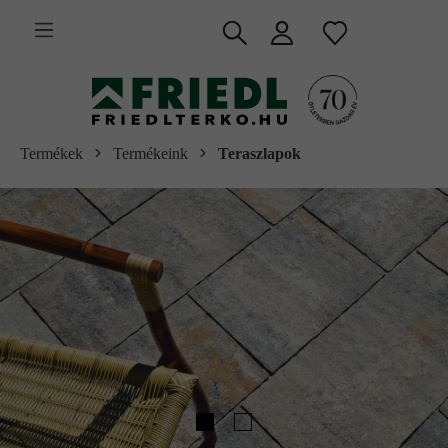
 fő tartalomra
Termékek
Termékeink
Teraszlapok