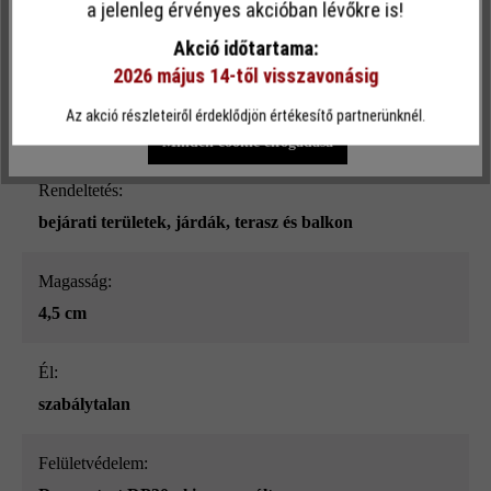
a jelenleg érvényes akcióban lévőkre is!
Terméktípus:
funkcionalitást kínálja Önnek...
További információ
.
teraszlap
Akció időtartama:
2026 május 14-től visszavonásig
Egyéni beállítások
Csak funkcionális cookie elfogadása
Térkőtípus:
Az akció részleteiről érdeklődjön értékesítő partnerünknél.
kombiformátum
Minden cookie elfogadása
Rendeltetés:
bejárati területek
, járdák
, terasz és balkon
Magasság:
4,5 cm
él:
szabálytalan
Felületvédelem: