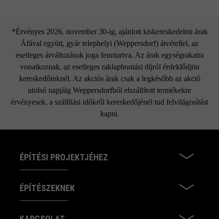
*Érvényes 2026. november 30-ig, ajánlott kiskereskedelmi árak
Áfával együtt, gyár telephelyi (Weppersdorf) átvétellel, az
esetleges árváltozások joga fenntartva. Az árak egységrakatra
vonatkoznak, az esetleges raklapbontási díjról érdeklődjön
kereskedőinknél. Az akciós árak csak a legkésőbb az akció
utolsó napjáig Weppersdorfból elszállított termékekre
érvényesek, a szállítási időkről kereskedőjénél tud felvilágosítást
kapni.
ÉPÍTÉSI PROJEKTJÉHEZ
ÉPÍTÉSZEKNEK
KAPCSOLAT