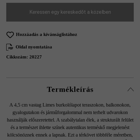
Keressen egy kereskedőt a közelben
Hozzáadás a kívánságlistához
Oldal nyomtatása
Cikkszám:
20227
Termékleírás
A 4,5 cm vastag Limes burkolólapot teraszokon, balkonokon,
gyalogutakon és járműforgalommal nem terhelt udvarokon
használják előszeretettel. A szabálytalan élek, a strukturált felület
és a természet ihlette színek autentikus terméskő megjelenést
kölcsönöznek ennek a lapnak. Ezt a térkövet többféle méretben,