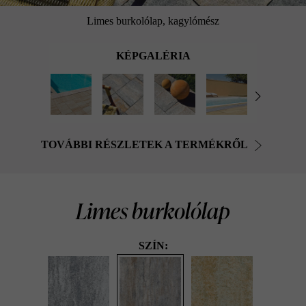
Limes burkolólap, kagylómész
KÉPGALÉRIA
TOVÁBBI RÉSZLETEK A TERMÉKRŐL
Limes burkolólap
SZÍN: