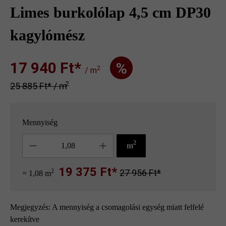
Limes burkolólap 4,5 cm DP30
kagylómész
17 940 Ft‎‎‎*
%
2
/ m
2
25 885 Ft‎‎‎* / m
Mennyiség
Mennyiség
2
m
19 375 Ft*
2
27 956 Ft*
= 1,08 m
Megjegyzés: A mennyiség a csomagolási egység miatt felfelé
kerekítve