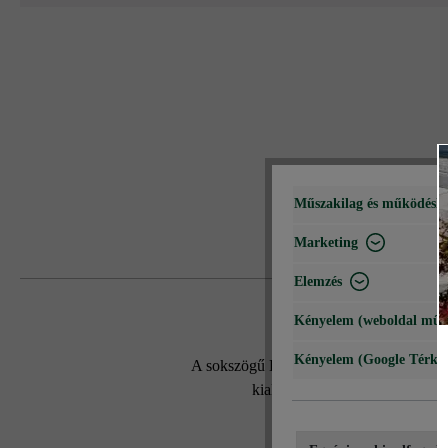
Műszakilag és működéshe
Marketing
Elemzés
Kényelem (weboldal műk
Kényelem (Google Térké
A sokszögű Kusus29 teraszlap nem véletl
kialakítási lehetőségeket visz 