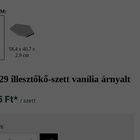
M:
58,4 x 40,7 x
2,9 cm
9 illesztőkő-szett vanília árnyalt
Ft‎‎‎*
/ szett
ég
g