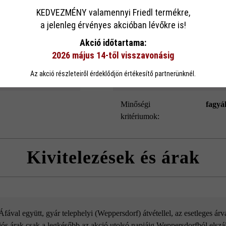
sa
KEDVEZMÉNY valamennyi Friedl termékre,
Szín:
vaníli
a jelenleg érvényes akcióban lévőkre is!
ookie-kat használ, hogy a lehető legjobb funkcionalitást kínálja Önnek...
Továb
Akció időtartama:
Terméktípus:
teras
2026 május 14-től visszavonásig
eállítások
Csak funkcionális cookie elfogadása
Minden cookie e
Az akció részleteiről érdeklődjön értékesítő partnerünknél.
Rendeltetés:
Terra
Minőségi
fagyá
kritériumok:
Kivitelezések és árak
Kusus29
ával együtt, gyár telephelyi (Weppersdorf) átvétellel, az esetleges ár
ós árak csak a legkésőbb az akció utolsó napjáig Weppersdorfból elszáll