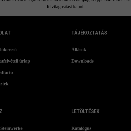
felvilágosítást kapni.
OLAT
TÁJÉKOZTATÁS
dőkereső
Állások
tfelvételi űrlap
Downloads
attartó
rtek
Z
LETÖLTÉSEK
Steinwerke
Katalógus