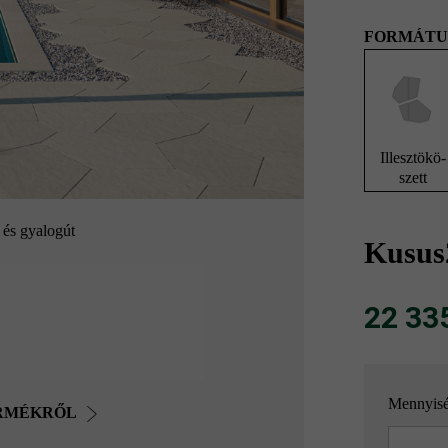
FORMÁTU
Illesztökö-
szett
z és gyalogút
Kusus2
22 335 
Mennyis
ERMÉKRŐL
Mennyisé