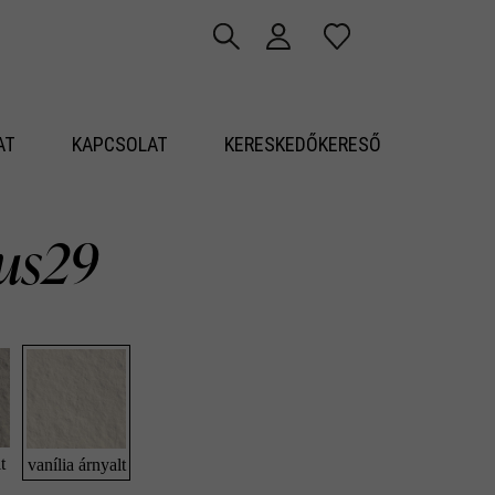
AT
KAPCSOLAT
KERESKEDŐKERESŐ
us29
t
vanília árnyalt