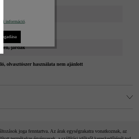
a árnyalt
bi információ
.
zlap
lfogadása
ssen
, járdák
lló, olvasztószer használata nem ajánlott
változások joga fenntartva. Az árak egységrakatra vonatkoznak, az
ított termékekre érvényesek, a szállítási időkről kereskedőjénél tud