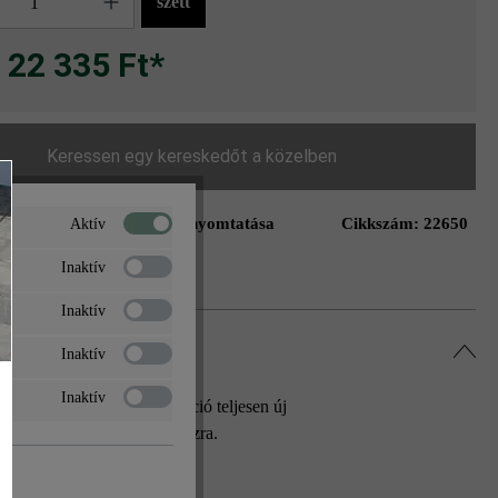
szett
22 335 Ft*
Keressen egy kereskedőt a közelben
Oldal nyomtatása
Cikkszám:
22650
Aktív
ás a kívánságlistához
Inaktív
Inaktív
Inaktív
Inaktív
aptól kapta. Ez a kombináció teljesen új
 nemes mintát rajzol a teraszra.