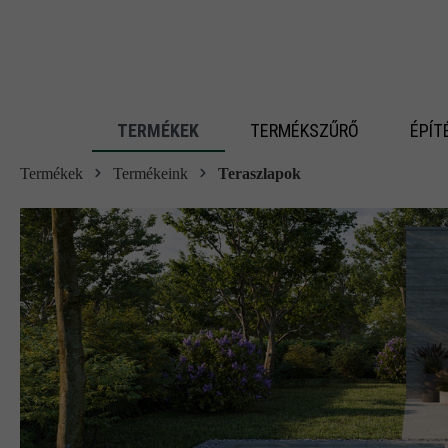
 fő tartalomra
TERMÉKEK
TERMÉKSZŰRŐ
ÉPÍT
Termékek
Termékeink
Teraszlapok