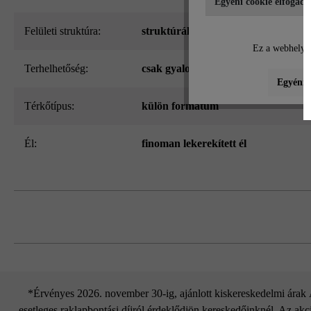
Egyéni cookie elfogadá
Felületi struktúra:
struktúrált
Ez a webhely c
Terhelhetőség:
csak gyalogos közlekedésre
Egyéni b
Térkőtípus:
külön formátum
él:
finoman lekerekített él
*Érvényes 2026. november 30-ig, ajánlott kiskereskedelmi árak Áf
esetleges raklapbontási díjról érdeklődjön kereskedőinknél. Az akci