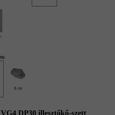
z-
M:
8 cm
VG4 DP30 illesztőkő-szett