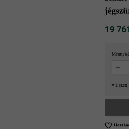
jégszü
19 761 
Mennyis
Mennyisé
= 1 szett
Hozzáad