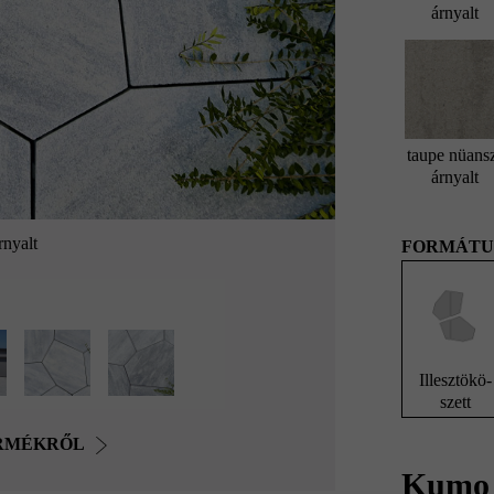
árnyalt
taupe nüans
árnyalt
nyalt
FORMÁTU
Illesztökö-
szett
ERMÉKRŐL
Kumo 