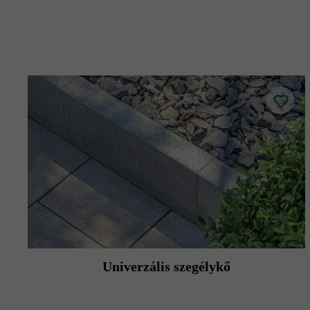
A lapokat könnyű (kb. 80 kg-os) lapvib
Univerzális szegélykő