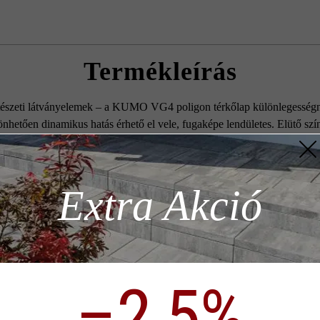
Termékleírás
észeti látványelemek – a KUMO VG4 poligon térkőlap különlegességnek
nhetően dinamikus hatás érhető el vele, fugaképe lendületes. Elütő s
 Ha valami különlegeset keres a bejárója kialakításához, a Kumo VG4 te
z szükséges
Extra Akció
Szín:
jégsz
alommal
Terméktípus:
térkő
ödése)
–2,5%
p)
Rendeltetés:
felhaj