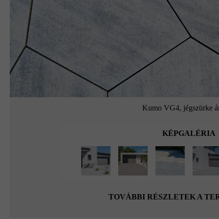
Kumo VG4, jégszürke ár
KÉPGALÉRIA
TOVÁBBI RÉSZLETEK A T