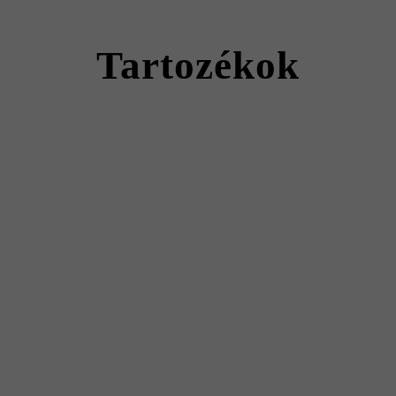
Kumo VG4
rátorral, gumilap használatával kell a kövek hosszirányában tömöríteni
Tartozékok