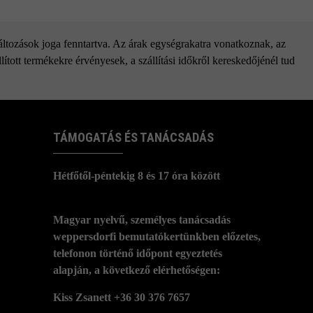
változások joga fenntartva. Az árak egységrakatra vonatkoznak, az
ított termékekre érvényesek, a szállítási időkről kereskedőjénél tud
TÁMOGATÁS ÉS TANÁCSADÁS
Hétfőtől-péntekig 8 és 17 óra között
Magyar nyelvű, személyes tanácsadás
weppersdorfi bemutatókertünkben előzetes,
telefonon történő időpont egyeztetés
alapján, a következő elérhetőségen:
Kiss Zsanett +36 30 376 7657