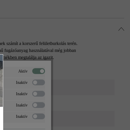
 számít a korszerű felületburkolás terén.
zínű fugázóanyag használatával még jobban
rmékben megtalálja az igazit.
Aktív
Inaktív
ürke árnyalt
Inaktív
Inaktív
Inaktív
tó
, járdák