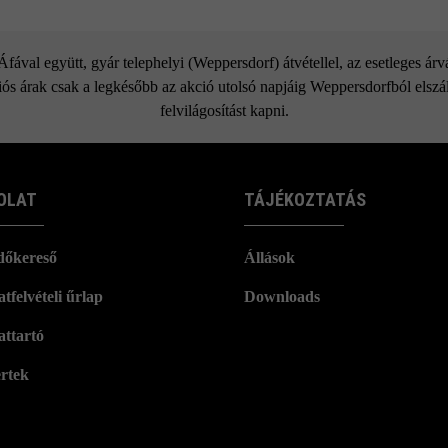
ával együtt, gyár telephelyi (Weppersdorf) átvétellel, az esetleges ár
ós árak csak a legkésőbb az akció utolsó napjáig Weppersdorfból elszáll
felvilágosítást kapni.
OLAT
TÁJÉKOZTATÁS
dőkereső
Állások
tfelvételi űrlap
Downloads
attartó
rtek