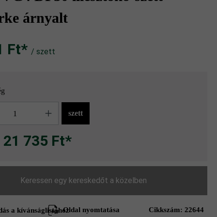
rke árnyalt
Ft‎‎‎*
/ szett
ég
g
szett
21 735 Ft*
Keressen egy kereskedőt a közelben
Oldal nyomtatása
Cikkszám:
22644
ás a kívánságlistához