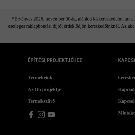
*Érvényes 2026. november 30-ig, ajánlott kiskereskedelmi árak Áf
esetleges raklapbontási díjról érdeklődjön kereskedőinknél. Az akci
ÉPÍTÉSI PROJEKTJÉHEZ
KAPCS
Termékeink
kereske
Az Ön projektje
Kapcsola
Termékszűrő
Kapcsol
Mintake