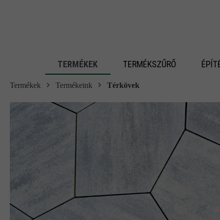
 fő tartalomra
TERMÉKEK
TERMÉKSZŰRŐ
ÉPÍT
Termékek
Termékeink
Térkövek