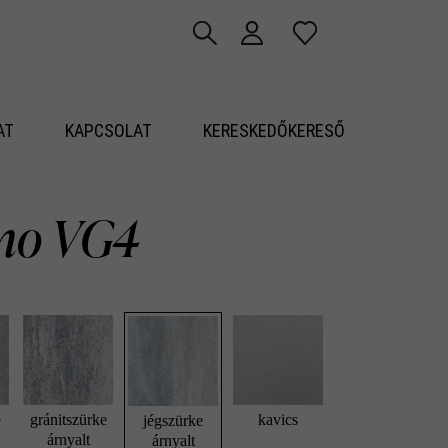
AT
KAPCSOLAT
KERESKEDŐKERESŐ
mo VG4
e
gránitszürke
kavics
jégszürke
árnyalt
árnyalt