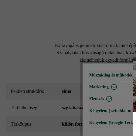
Extravagáns geometrikus formák mint épít
Szabálytalan hosszúságú oldalainak köszö
kiemelhetjük egyedi formáit.
Műszakilag és működéshe
Marketing
Felületi struktúra:
sima
Elemzés
Terhelhetőség:
szgk-használat 3,5 t-ig csekély forg
Kényelem (weboldal műk
Kényelem (Google Térké
Térkőtípus:
külön formátum