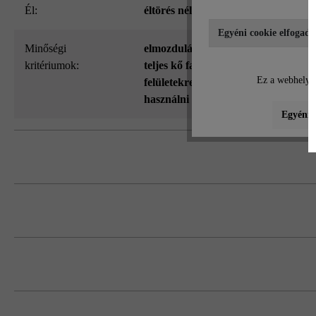
él:
éltörés nélkül (éles peremmel)
Egyéni cookie elfogadá
Minőségi
elmozdulásvédett (VG4)
, fokozottan
kritériumok:
teljes kő fagy- és olvasztósóálló - c
Ez a webhely c
felületekre alkalmas jégoldó szereke
használni
Egyéni b
A VG4 termékek formátumadatai az ajá
Kérjük, vegye figyelembe a lerakási út
Feltétlenül több raklapról és sorból kev
koncentrálódását.
Amennyiben (legfeljebb 3,5 tonnás) szem
felfeküdjenek, különben törések kelet