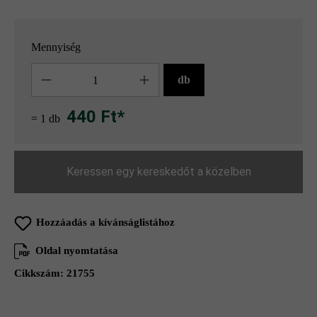
Mennyiség
Mennyiség
db
440 Ft*
= 1 db
Keressen egy kereskedőt a közelben
Hozzáadás a kívánságlistához
Oldal nyomtatása
Cikkszám:
21755