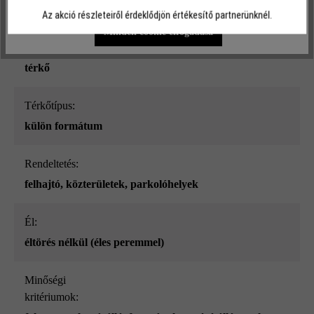
7,5 t-ig
Az akció részleteiről érdeklődjön értékesítő partnerünknél.
Minden cookie elfogadása
Terméktípus:
térkő
Térkőtípus:
külön formátum
Rendeltetés:
felhajtó
, közterületek
, parkolóhelyek
él:
éltörés nélkül (éles peremmel)
Minőségi
kritériumok: