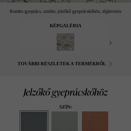
Rombo gyeprács, szürke; jelzőkő gyeprácskőhöz, téglavörös
KÉPGALÉRIA
TOVÁBBI RÉSZLETEK A TERMÉKRŐL
Jelzőkő gyeprácskőhöz
SZÍN: