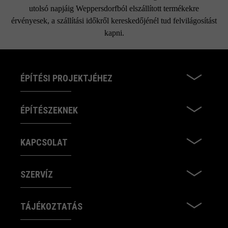
utolsó napjáig Weppersdorfból elszállított termékekre
érvényesek, a szállítási időkről kereskedőjénél tud felvilágosítást
kapni.
ÉPÍTÉSI PROJEKTJÉHEZ
ÉPÍTÉSZEKNEK
KAPCSOLAT
SZERVÍZ
TÁJÉKOZTATÁS