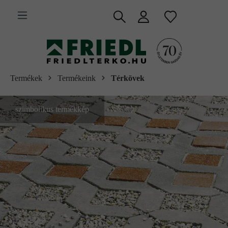
 fő tartalomra
Termékek
Termékeink
Térkövek
szimbolikus termékkép