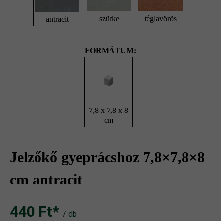
szürke
téglavörös
antracit
FORMÁTUM:
7,8 x 7,8 x 8
cm
Jelzőkő gyeprácshoz 7,8×7,8×8
cm antracit
440 Ft‎‎‎*
/ db