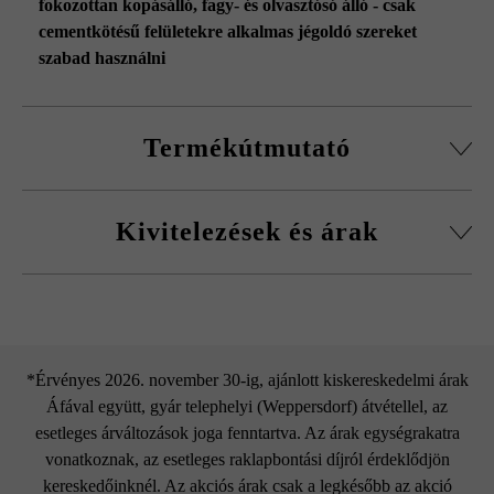
fokozottan kopásálló
, fagy- és olvasztósó álló - csak
cementkötésű felületekre alkalmas jégoldó szereket
szabad használni
Termékútmutató
szállítás során történő védelemre szolgáló távtartók a kő
Kivitelezések és árak
négy oldalán
A Rombo gyeprács esetében 50 db/m2 (kövenként 12 db),
a Quadro gyeprács esetében pedig 56,25 db/m2 (kövenként
Jelzőkő gyeprácskőhöz
9 db) a szükséglet
*Érvényes 2026. november 30-ig, ajánlott kiskereskedelmi árak
Áfával együtt, gyár telephelyi (Weppersdorf) átvétellel, az
esetleges árváltozások joga fenntartva. Az árak egységrakatra
vonatkoznak, az esetleges raklapbontási díjról érdeklődjön
kereskedőinknél. Az akciós árak csak a legkésőbb az akció