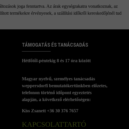
változások joga fenntartva. Az árak egységrakatra vonatkoznak, az
ított termékekre érvényesek, a szállítási időkről kereskedőjénél tud
TÁMOGATÁS ÉS TANÁCSADÁS
Hétfőtől-péntekig 8 és 17 óra között
Magyar nyelvű, személyes tanácsadás
weppersdorfi bemutatókertünkben előzetes,
telefonon történő időpont egyeztetés
alapján, a következő elérhetőségen:
Kiss Zsanett +36 30 376 7657
KAPCSOLATTARTÓ