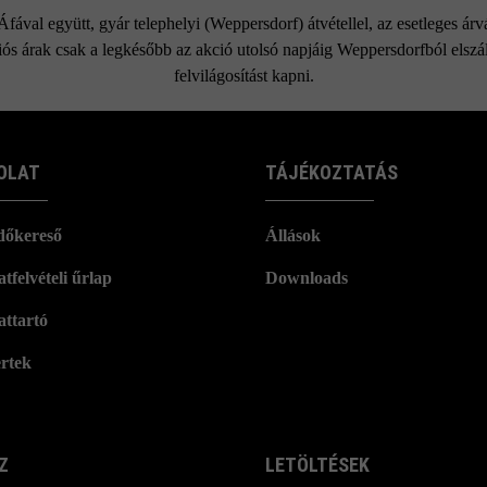
ával együtt, gyár telephelyi (Weppersdorf) átvétellel, az esetleges ár
ós árak csak a legkésőbb az akció utolsó napjáig Weppersdorfból elszáll
felvilágosítást kapni.
OLAT
TÁJÉKOZTATÁS
dőkereső
Állások
tfelvételi űrlap
Downloads
attartó
rtek
Z
LETÖLTÉSEK