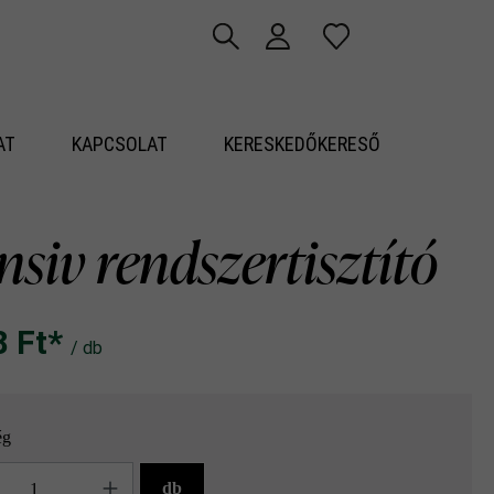
AT
KAPCSOLAT
KERESKEDŐKERESŐ
nsiv rendszertisztító
Ft‎‎‎*
/ db
ég
g
db