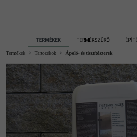
 fő tartalomra
TERMÉKEK
TERMÉKSZŰRŐ
ÉPÍT
Termékek
Tartozékok
Ápoló- és tisztítószerek