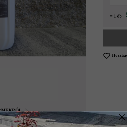
= 1 db
Hozzáad
ERMÉKRŐL