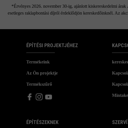
*Érvényes 2026. november 30-ig, ajánlott kiskereskedelmi árak Áf
esetleges raklapbontási díjról érdeklődjön kereskedőinknél. Az akci
ÉPÍTÉSI PROJEKTJÉHEZ
KAPCS
Termékeink
kereske
Az Ön projektje
Kapcsola
Termékszűrő
Kapcsol
Mintake
ÉPÍTÉSZEKNEK
SZERVÍ