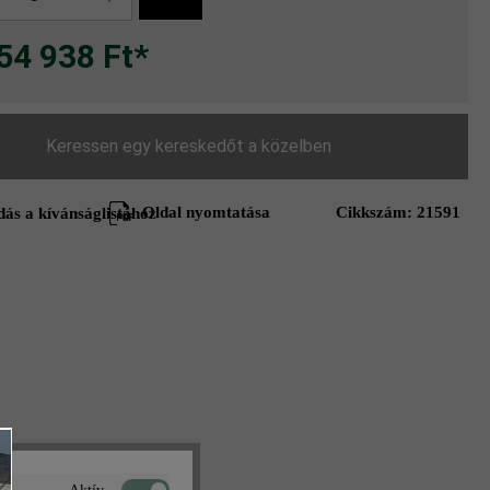
54 938 Ft*
Keressen egy kereskedőt a közelben
Oldal nyomtatása
Cikkszám:
21591
ás a kívánságlistához