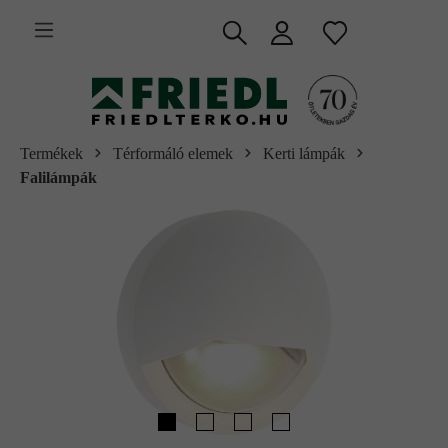
 fő tartalomra
Termékek
Térformáló elemek
Kerti lámpák
Falilámpák