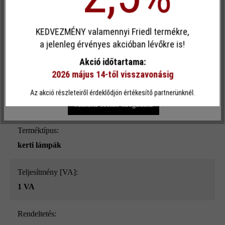
[m]:
Egyéni cookie elfogadása
1.5
KEDVEZMÉNY valamennyi Friedl termékre,
Ez a webhely cookie-kat használ, hogy a lehető legjobb
a jelenleg érvényes akcióban lévőkre is!
Szín:
funkcionalitást kínálja Önnek...
További információ
.
Akció időtartama:
white
2026 május 14-től visszavonásig
Egyéni beállítások
Csak funkcionális cookie elfogadása
Teljesítmény [W]:
Az akció részleteiről érdeklődjön értékesítő partnerünknél.
1.7 W
Minden cookie elfogadása
Terméktípus:
kerti lámpák
Teljesítmény [VA]:
1 VA
Rendeltetés: