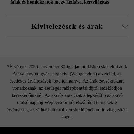
falak és homlokzatok megvilágítása
, kertvilágítás
Kivitelezések és árak
in-lite Blink
*Érvényes 2026. november 30-ig, ajánlott kiskereskedelmi árak
Áfával együtt, gyár telephelyi (Weppersdorf) átvétellel, az
esetleges árváltozások joga fenntartva. Az árak egységrakatra
vonatkoznak, az esetleges raklapbontási díjról érdeklődjön
kereskedőinknél. Az akciós árak csak a legkésőbb az akció
utolsó napjáig Weppersdorfból elszállított termékekre
érvényesek, a szállítási időkről kereskedőjénél tud felvilágosítást
kapni.