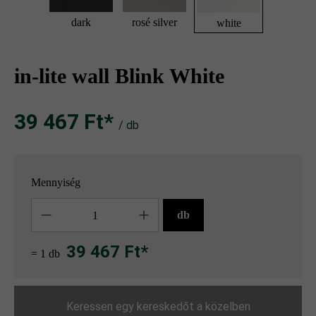
dark
rosé silver
white
in-lite wall Blink White
39 467 Ft‎‎‎*
/ db
Mennyiség
Mennyiség
db
39 467 Ft*
= 1 db
Keressen egy kereskedőt a közelben