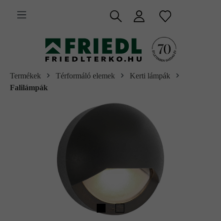
 fő tartalomra
Termékek
Térformáló elemek
Kerti lámpák
Falilámpák