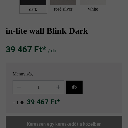
rosé silver
white
dark
in-lite wall Blink Dark
39 467 Ft‎‎‎*
/ db
Mennyiség
Mennyiség
db
39 467 Ft*
= 1 db
Keressen egy kereskedőt a közelben