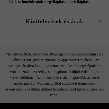
falak és homlokzatok megvilágítása
, kertvilágítás
Kivitelezések és árak
in-lite Blink
*Érvényes 2026. november 30-ig, ajánlott kiskereskedelmi árak
Áfával együtt, gyár telephelyi (Weppersdorf) átvétellel, az
esetleges árváltozások joga fenntartva. Az árak egységrakatra
vonatkoznak, az esetleges raklapbontási díjról érdeklődjön
kereskedőinknél. Az akciós árak csak a legkésőbb az akció
utolsó napjáig Weppersdorfból elszállított termékekre
érvényesek, a szállítási időkről kereskedőjénél tud felvilágosítást
kapni.