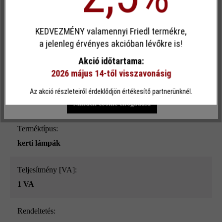
[m]:
Egyéni cookie elfogadása
1.5
KEDVEZMÉNY valamennyi Friedl termékre,
Ez a webhely cookie-kat használ, hogy a lehető legjobb
a jelenleg érvényes akcióban lévőkre is!
Szín:
funkcionalitást kínálja Önnek...
További információ
.
Akció időtartama:
dark
2026 május 14-től visszavonásig
Egyéni beállítások
Csak funkcionális cookie elfogadása
Teljesítmény [W]:
Az akció részleteiről érdeklődjön értékesítő partnerünknél.
1.7 W
Minden cookie elfogadása
Terméktípus:
kerti lámpák
Teljesítmény [VA]:
1 VA
Rendeltetés: