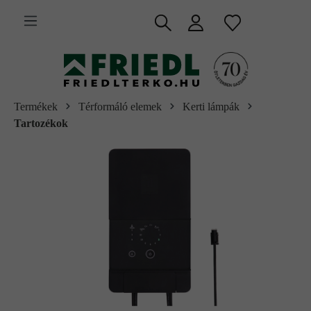
 fő tartalomra
Termékek
Térformáló elemek
Kerti lámpák
Tartozékok