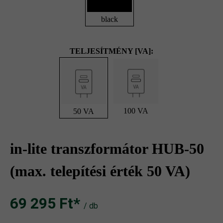
black
TELJESÍTMÉNY [VA]:
100 VA
50 VA
in-lite transzformátor HUB-50
(max. telepítési érték 50 VA)
69 295 Ft‎‎‎*
/ db