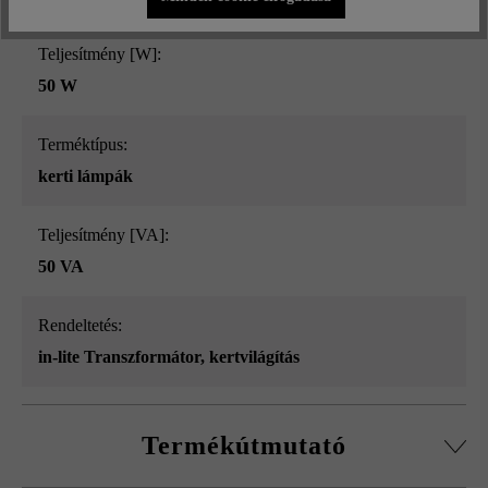
Teljesítmény [W]:
50 W
Terméktípus:
kerti lámpák
Teljesítmény [VA]:
50 VA
Rendeltetés:
in-lite Transzformátor
, kertvilágítás
Termékútmutató