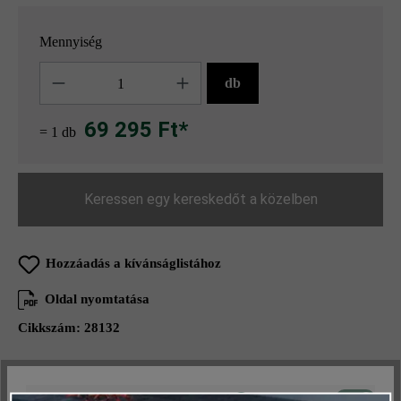
Mennyiség
Mennyiség
db
69 295 Ft*
= 1 db
Keressen egy kereskedőt a közelben
Hozzáadás a kívánságlistához
Oldal nyomtatása
Cikkszám:
28132
Aktív
Műszakilag és működéshez szükséges