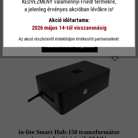
KEDVEZMÉNY valamennyi Friedl termékre,
Ez a webhely cookie-kat használ, hogy a lehető legjobb
a jelenleg érvényes akcióban lévőkre is!
funkcionalitást kínálja Önnek...
További információ
.
Akció időtartama:
Zubehör
2026 május 14-től visszavonásig
Egyéni beállítások
Csak funkcionális cookie elfogadása
Az akció részleteiről érdeklődjön értékesítő partnerünknél.
Minden cookie elfogadása
in-lite Smart Hub-150 transzformátor