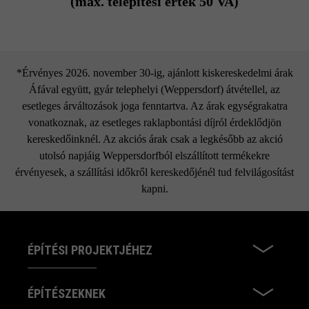
(max. telepítési érték 50 VA)
*Érvényes 2026. november 30-ig, ajánlott kiskereskedelmi árak
Áfával együtt, gyár telephelyi (Weppersdorf) átvétellel, az
esetleges árváltozások joga fenntartva. Az árak egységrakatra
vonatkoznak, az esetleges raklapbontási díjról érdeklődjön
kereskedőinknél. Az akciós árak csak a legkésőbb az akció
utolsó napjáig Weppersdorfból elszállított termékekre
érvényesek, a szállítási időkről kereskedőjénél tud felvilágosítást
kapni.
ÉPÍTÉSI PROJEKTJÉHEZ
ÉPÍTÉSZEKNEK