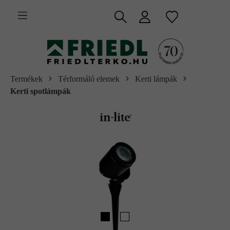
 fő tartalomra
Termékek
Térformáló elemek
Kerti lámpák
Kerti spotlámpák