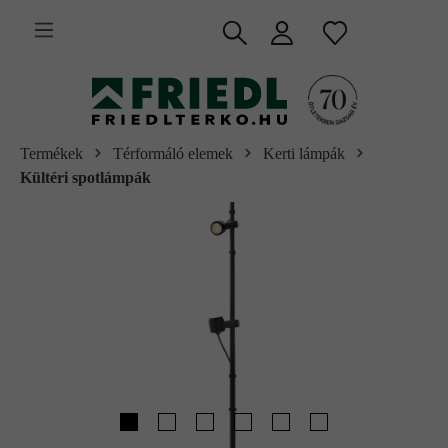
 fő tartalomra
Termékek
Térformáló elemek
Kerti lámpák
Kültéri spotlámpák