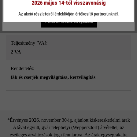
4 W
2026 május 14-től visszavonásig
Egyéni beállítások
Csak funkcionális cookie elfogadása
Az akció részleteiről érdeklődjön értékesítő partnerünknél.
Terméktípus:
Minden cookie elfogadása
kerti lámpák
Teljesítmény [VA]:
2 VA
Rendeltetés:
fák és cserjék megvilágítása
, kertvilágítás
*Érvényes 2026. november 30-ig, ajánlott kiskereskedelmi árak
Áfával együtt, gyár telephelyi (Weppersdorf) átvétellel, az
esetleges árváltozások joga fenntartva. Az árak egységrakatra