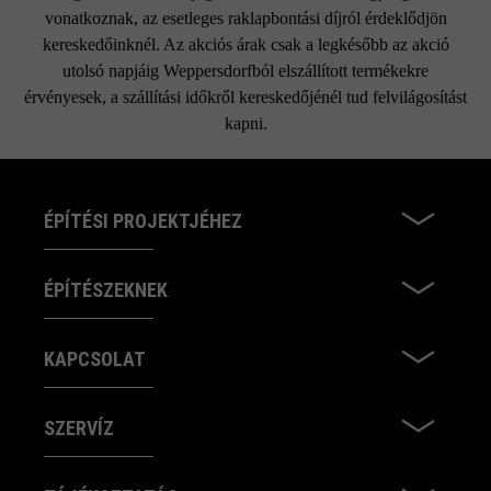
vonatkoznak, az esetleges raklapbontási díjról érdeklődjön
kereskedőinknél. Az akciós árak csak a legkésőbb az akció
utolsó napjáig Weppersdorfból elszállított termékekre
érvényesek, a szállítási időkről kereskedőjénél tud felvilágosítást
kapni.
ÉPÍTÉSI PROJEKTJÉHEZ
ÉPÍTÉSZEKNEK
KAPCSOLAT
SZERVÍZ