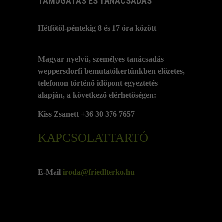
TÁMOGATÁS ÉS TANÁCSADÁS
Hétfőtől-péntekig 8 és 17 óra között
Magyar nyelvű, személyes tanácsadás
weppersdorfi bemutatókertünkben előzetes,
telefonon történő időpont egyeztetés
alapján, a következő elérhetőségen:
Kiss Zsanett +36 30 376 7657
KAPCSOLATTARTÓ
E-Mail
iroda@friedlterko.hu