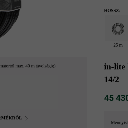
HOSSZ:
25 m
in-lit
mátortól max. 40 m távolságig)
14/2
45 430 
ERMÉKRŐL
Mennyis