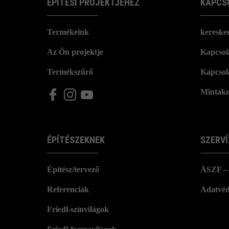
ÉPÍTÉSI PROJEKTJÉHEZ
KAPCS
Termékeink
kereske
Az Ön projektje
Kapcsola
Termékszűrő
Kapcsol
Mintake
ÉPÍTÉSZEKNEK
SZERVÍ
Építész/tervező
ÁSZF – 
Referenciák
Adatvéd
Friedl-színvilágok