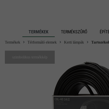
 fő tartalomra
TERMÉKEK
TERMÉKSZŰRŐ
ÉPÍT
Termékek
Térformáló elemek
Kerti lámpák
Tartozéko
szimbolikus termékkép