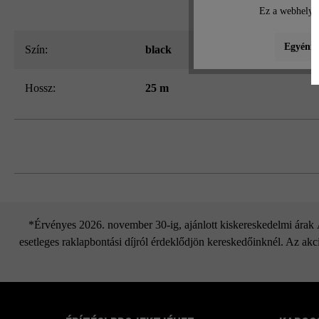
Ez a webhely c
Egyéni b
Szín:
black
hossz:
25 m
*Érvényes 2026. november 30-ig, ajánlott kiskereskedelmi árak Áf
esetleges raklapbontási díjról érdeklődjön kereskedőinknél. Az akci