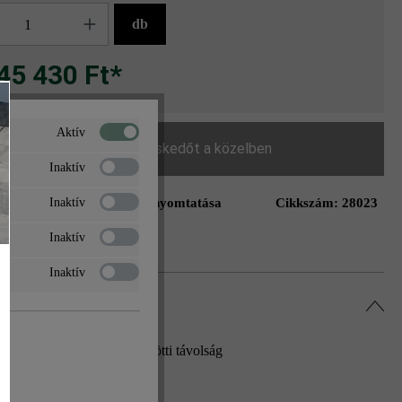
g
db
45 430 Ft*
Aktív
Keressen egy kereskedőt a közelben
Inaktív
Oldal nyomtatása
Cikkszám:
28023
Inaktív
ás a kívánságlistához
Inaktív
Inaktív
rmátor és a világítótest közötti távolság