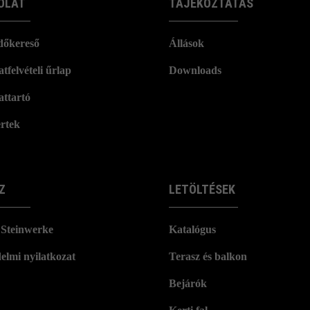
OLAT
TÁJÉKOZTATÁS
dőkereső
Állások
tfelvételi űrlap
Downloads
attartó
rtek
Z
LETÖLTÉSEK
Steinwerke
Katalógus
elmi nyilatkozat
Terasz és balkon
Bejárók