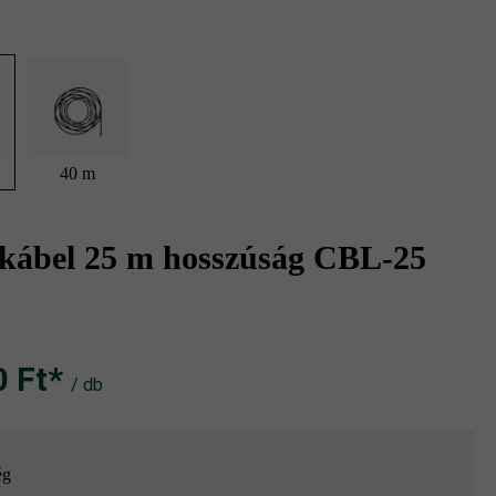
40 m
e kábel 25 m hosszúság CBL-25
Ft‎‎‎*
/ db
ég