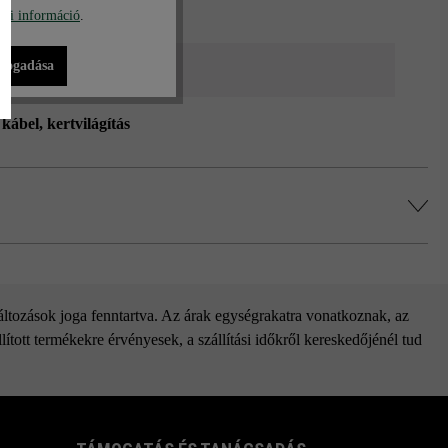
bi információ
.
lfogadása
 lámpák
e kábel
, kertvilágítás
változások joga fenntartva. Az árak egységrakatra vonatkoznak, az
ított termékekre érvényesek, a szállítási időkről kereskedőjénél tud