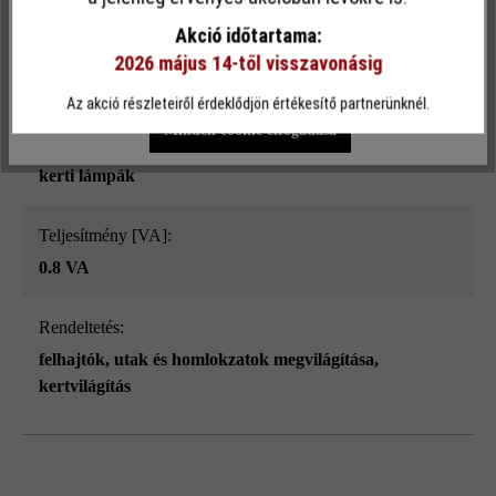
funkcionalitást kínálja Önnek...
További információ
.
Akció időtartama:
Teljesítmény [W]:
2026 május 14-től visszavonásig
Egyéni beállítások
Csak funkcionális cookie elfogadása
0.8 W
Az akció részleteiről érdeklődjön értékesítő partnerünknél.
Minden cookie elfogadása
Terméktípus:
kerti lámpák
Teljesítmény [VA]:
0.8 VA
Rendeltetés:
felhajtók, utak és homlokzatok megvilágítása
,
kertvilágítás