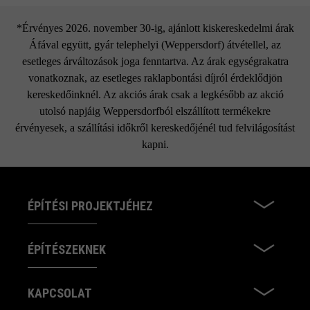
*Érvényes 2026. november 30-ig, ajánlott kiskereskedelmi árak
Áfával együtt, gyár telephelyi (Weppersdorf) átvétellel, az
esetleges árváltozások joga fenntartva. Az árak egységrakatra
vonatkoznak, az esetleges raklapbontási díjról érdeklődjön
kereskedőinknél. Az akciós árak csak a legkésőbb az akció
utolsó napjáig Weppersdorfból elszállított termékekre
érvényesek, a szállítási időkről kereskedőjénél tud felvilágosítást
kapni.
ÉPÍTÉSI PROJEKTJÉHEZ
ÉPÍTÉSZEKNEK
KAPCSOLAT