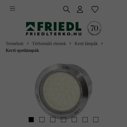
 fő tartalomra
Termékek
Térformáló elemek
Kerti lámpák
Kerti spotlámpák