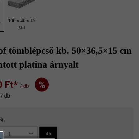
100 x 40 x 15
x
cm
of tömblépcső kb. 50×36,5×15 cm
tott platina árnyalt
Ft‎‎‎*
%
/ db
* / db
ég
g
db