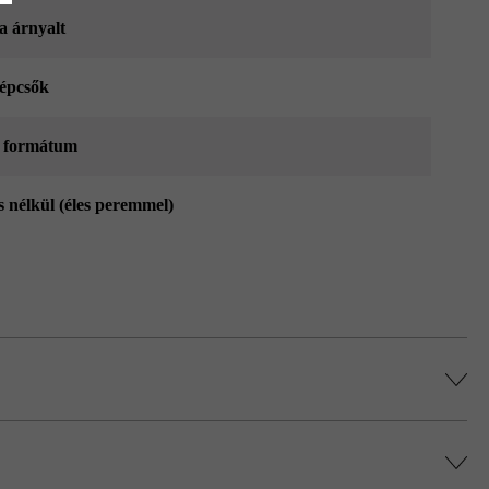
a árnyalt
épcsők
 formátum
s nélkül (éles peremmel)
 oldalon roppantott tömblépcsők között.