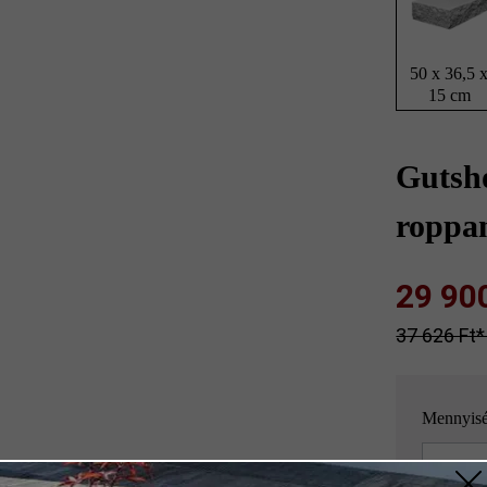
50 x 36,5 
15 cm
Gutsh
roppan
29 900 
37 626 Ft‎‎‎
Mennyis
Mennyisé