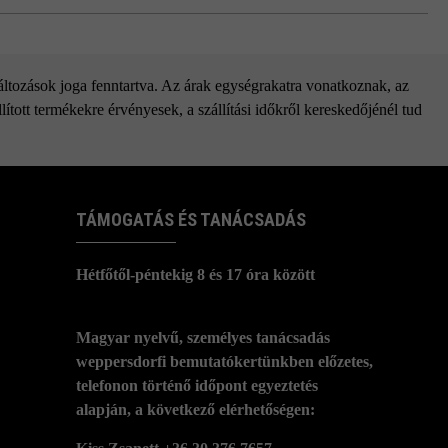
változások joga fenntartva. Az árak egységrakatra vonatkoznak, az
ított termékekre érvényesek, a szállítási időkről kereskedőjénél tud
TÁMOGATÁS ÉS TANÁCSADÁS
Hétfőtől-péntekig 8 és 17 óra között
Magyar nyelvű, személyes tanácsadás
weppersdorfi bemutatókertünkben előzetes,
telefonon történő időpont egyeztetés
alapján, a következő elérhetőségen: