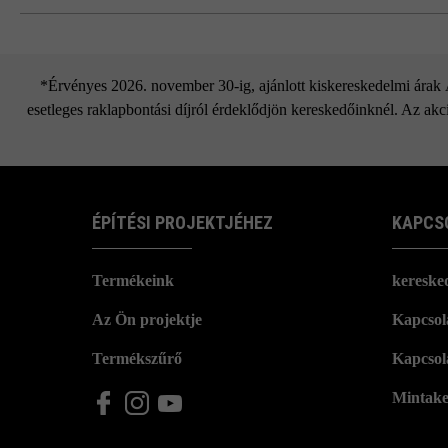
*Érvényes 2026. november 30-ig, ajánlott kiskereskedelmi árak Áf
esetleges raklapbontási díjról érdeklődjön kereskedőinknél. Az akci
ÉPÍTÉSI PROJEKTJÉHEZ
KAPCS
Termékeink
kereske
Az Ön projektje
Kapcsola
Termékszűrő
Kapcsol
Mintake