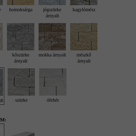
e
homoksárga
jégszürke
kagylómész
árnyalt
kőszürke
mokka árnyalt
mészkő
árnyalt
árnyalt
szürke
ófehér
lt
M: