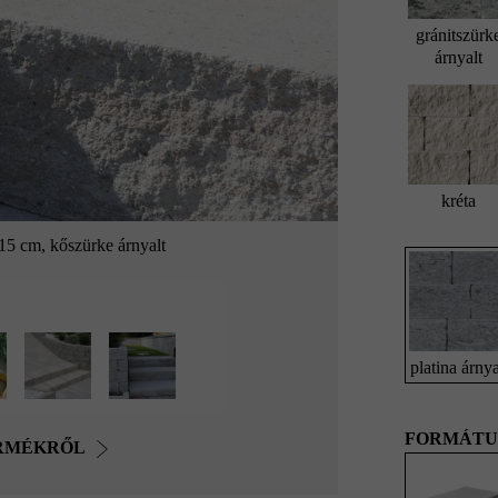
gránitszürk
árnyalt
kréta
15 cm, kőszürke árnyalt
platina árnya
FORMÁTU
ERMÉKRŐL