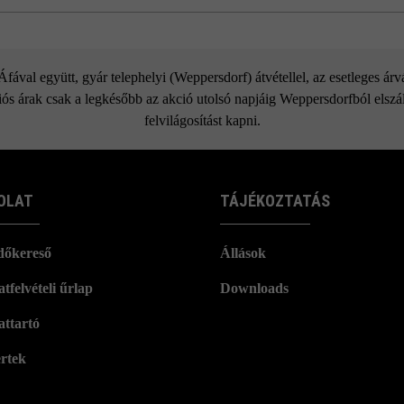
Gutshof roppantott tömblépcső
ával együtt, gyár telephelyi (Weppersdorf) átvétellel, az esetleges ár
ós árak csak a legkésőbb az akció utolsó napjáig Weppersdorfból elszáll
felvilágosítást kapni.
OLAT
TÁJÉKOZTATÁS
dőkereső
Állások
tfelvételi űrlap
Downloads
attartó
rtek