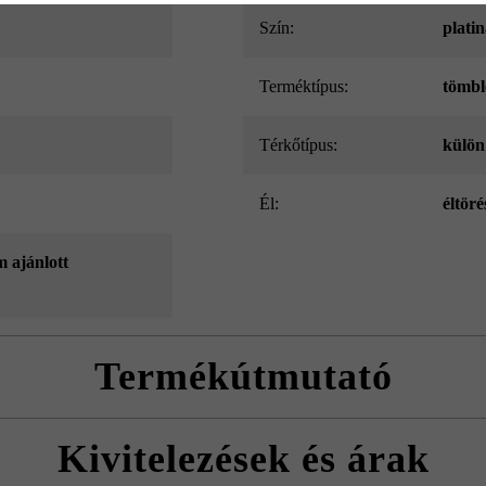
Szín:
platin
Terméktípus:
tömbl
Térkőtípus:
külön
él:
éltöré
m ajánlott
Termékútmutató
5 x 15 cm méretű tömblépcsők esetében nem lehet választani a 3 és a 4
Kivitelezések és árak