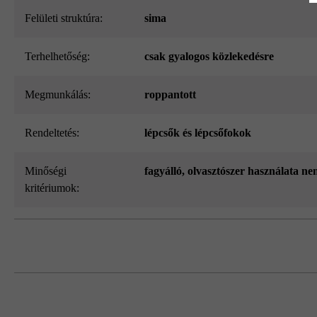
Felületi struktúra:
sima
Terhelhetőség:
csak gyalogos közlekedésre
megmunkálás:
roppantott
Rendeltetés:
lépcsők és lépcsőfokok
Minőségi
fagyálló, olvasztószer használata ne
kritériumok:
Gyártási okok miatt sajnos az 50 x 36,