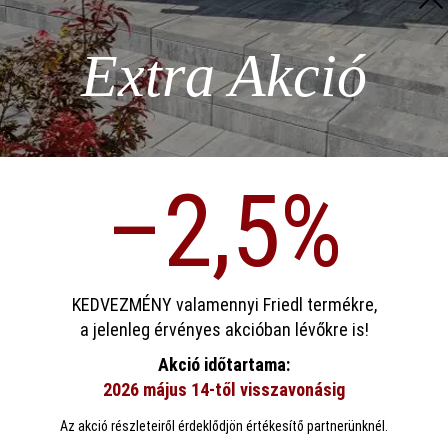
z szükséges
= 1 db
Extra Akció
ödése)
–2,5%
Hozzáad
p)
sa
Termékleírás
KEDVEZMÉNY valamennyi Friedl termékre,
a jelenleg érvényes akcióban lévőkre is!
retben kapható. Oldalfelületei roppantottak, lépőfelülete egyenes, így a
ookie-kat használ, hogy a lehető legjobb funkcionalitást kínálja Önnek...
Továb
Akció időtartama:
váltakozásából adódóan különösen elegáns látványt nyújtanak.
2026 május 14-től visszavonásig
eállítások
Csak funkcionális cookie elfogadása
Minden cookie e
Az akció részleteiről érdeklődjön értékesítő partnerünknél.