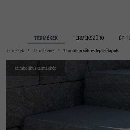
 fő tartalomra
TERMÉKEK
TERMÉKSZŰRŐ
ÉPÍT
Termékek
Termékeink
Tömblépcsők és lépcsőlapok
szimbolikus termékkép