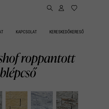
AT
KAPCSOLAT
KERESKEDŐKERESŐ
shof roppantott
blépcső