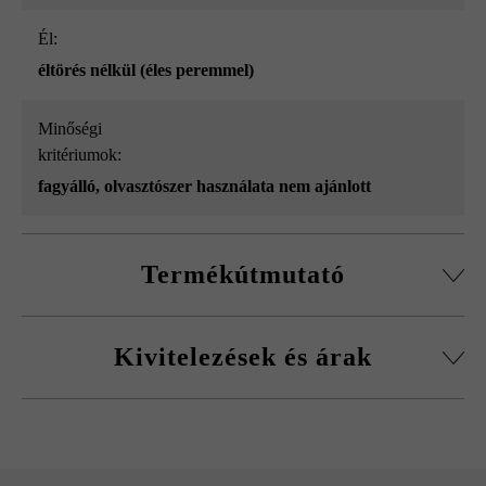
él:
éltörés nélkül (éles peremmel)
Minőségi
kritériumok:
fagyálló, olvasztószer használata nem ajánlott
Termékútmutató
Gyártási okok miatt sajnos az 50 x 36,5 x 15 cm méretű
Kivitelezések és árak
tömblépcsők esetében nem lehet választani a 3 és a 4
oldalon roppantott tömblépcsők között.
Gutshof roppantott tömblépcső