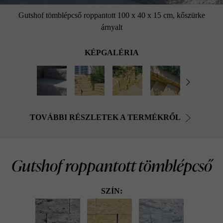
Gutshof tömblépcső roppantott 100 x 40 x 15 cm, kőszürke
árnyalt
KÉPGALÉRIA
TOVÁBBI RÉSZLETEK A TERMÉKRŐL
Gutshof roppantott tömblépcső
SZÍN: