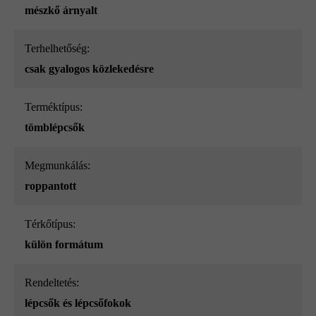
mészkő árnyalt
Terhelhetőség:
csak gyalogos közlekedésre
Terméktípus:
tömblépcsők
megmunkálás:
roppantott
Térkőtípus:
külön formátum
Rendeltetés:
lépcsők és lépcsőfokok