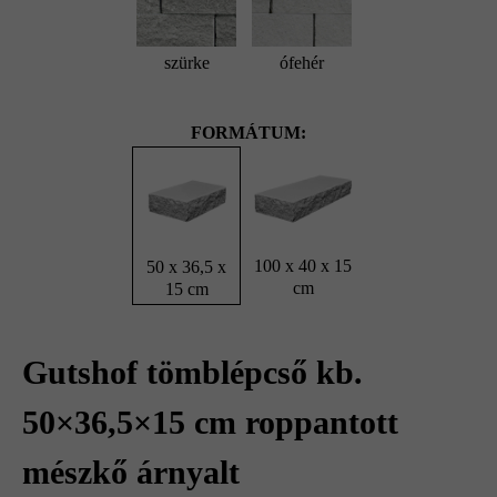
szürke
ófehér
FORMÁTUM:
100 x 40 x 15
50 x 36,5 x
cm
15 cm
Gutshof tömblépcső kb.
50×36,5×15 cm roppantott
mészkő árnyalt