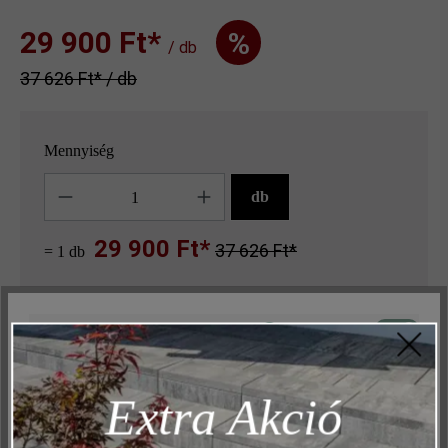
29 900 Ft‎‎‎*
%
/ db
37 626 Ft‎‎‎* / db
Mennyiség
Mennyiség
db
29 900 Ft*
37 626 Ft*
= 1 db
Keressen egy kereskedőt a közelben
Aktív
Műszakilag és működéshez szükséges
Inaktív
Marketing
Extra Akció
Hozzáadás a kívánságlistához
Inaktív
Elemzés
Oldal nyomtatása
Inaktív