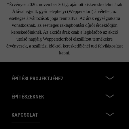
*Érvényes 2026. november 30-ig, ajánlott kiskereskedelmi árak
Áfával együtt, gyár telephelyi (Weppersdorf) átvétellel, az
esetleges árváltozások joga fenntartva. Az árak egységrakatra
vonatkoznak, az esetleges raklapbontási díjról érdeklődjön
kereskedőinknél. Az akciós árak csak a legkésőbb az akció
utolsó napjáig Weppersdorfból elszállított termékekre
érvényesek, a szállítási időkről kereskedőjénél tud felvilágosítást
kapni.
ÉPÍTÉSI PROJEKTJÉHEZ
ÉPÍTÉSZEKNEK
KAPCSOLAT