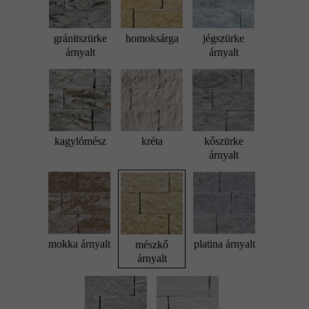
gránitszürke
homoksárga
jégszürke
árnyalt
árnyalt
kagylómész
kréta
kőszürke
árnyalt
mokka árnyalt
platina árnyalt
mészkő
árnyalt