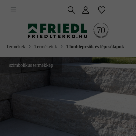
 fő tartalomra
Termékek
Termékeink
Tömblépcsők és lépcsőlapok
szimbolikus termékkép