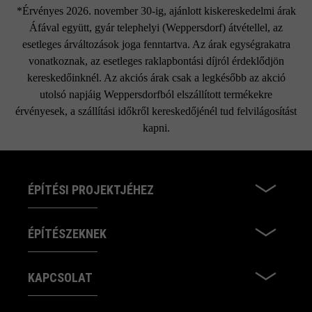
*Érvényes 2026. november 30-ig, ajánlott kiskereskedelmi árak
Áfával együtt, gyár telephelyi (Weppersdorf) átvétellel, az
esetleges árváltozások joga fenntartva. Az árak egységrakatra
vonatkoznak, az esetleges raklapbontási díjról érdeklődjön
kereskedőinknél. Az akciós árak csak a legkésőbb az akció
utolsó napjáig Weppersdorfból elszállított termékekre
érvényesek, a szállítási időkről kereskedőjénél tud felvilágosítást
kapni.
ÉPÍTÉSI PROJEKTJÉHEZ
ÉPÍTÉSZEKNEK
KAPCSOLAT