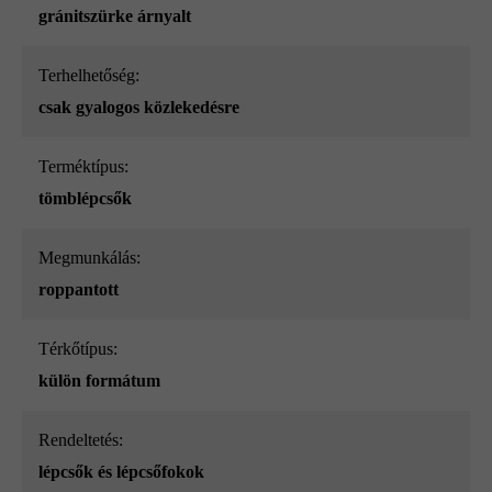
gránitszürke árnyalt
Terhelhetőség:
csak gyalogos közlekedésre
Terméktípus:
tömblépcsők
megmunkálás:
roppantott
Térkőtípus:
külön formátum
Rendeltetés:
lépcsők és lépcsőfokok