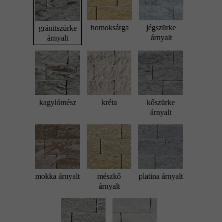
homoksárga
jégszürke
gránitszürke
árnyalt
árnyalt
kagylómész
kréta
kőszürke
árnyalt
mokka árnyalt
mészkő
platina árnyalt
árnyalt