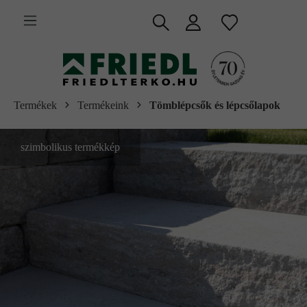
 fő tartalomra
Termékek
Termékeink
Tömblépcsők és lépcsőlapok
szimbolikus termékkép