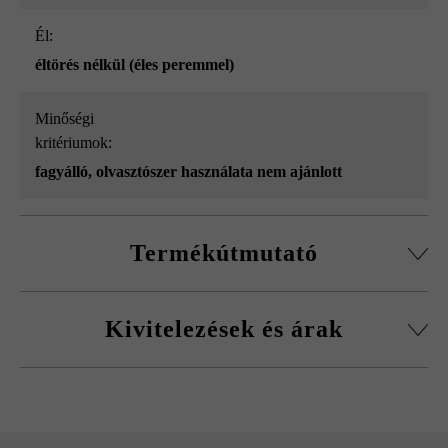
él:
éltörés nélkül (éles peremmel)
Minőségi
kritériumok:
fagyálló, olvasztószer használata nem ajánlott
Termékútmutató
Gyártási okok miatt sajnos az 50 x 36,5 x 15 cm méretű
Kivitelezések és árak
tömblépcsők esetében nem lehet választani a 3 és a 4
oldalon roppantott tömblépcsők között.
Gutshof roppantott tömblépcső