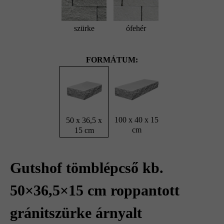
szürke
ófehér
FORMÁTUM:
100 x 40 x 15
50 x 36,5 x
cm
15 cm
Gutshof tömblépcső kb.
50×36,5×15 cm roppantott
gránitszürke árnyalt