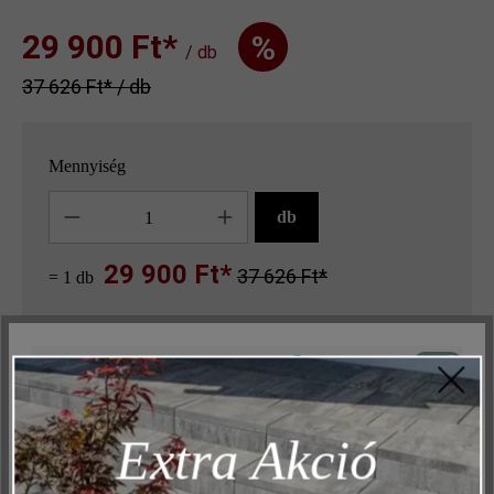
29 900 Ft‎‎‎*
%
/ db
37 626 Ft‎‎‎* / db
Mennyiség
Mennyiség
db
29 900 Ft*
37 626 Ft*
= 1 db
Keressen egy kereskedőt a közelben
Aktív
Műszakilag és működéshez szükséges
Inaktív
Marketing
Extra Akció
Hozzáadás a kívánságlistához
Inaktív
Elemzés
Oldal nyomtatása
Inaktív