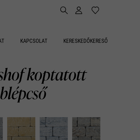
AT
KAPCSOLAT
KERESKEDŐKERESŐ
shof koptatott
blépcső