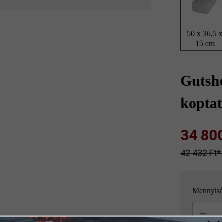
50 x 36,5 
15 cm
Gutsh
koptat
34 800 
42 432 Ft‎‎‎
Mennyis
Mennyisé