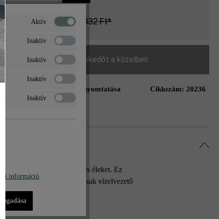
34 800 Ft*
42 432 Ft*
Aktív
Inaktív
Keressen egy kereskedőt a közelben
Inaktív
Inaktív
Oldal nyomtatása
Cikkszám:
20236
ás a kívánságlistához
Inaktív
épésben letörik a sarkokat és éleket. Ez
bi információ
.
es. Mivel a tömblépcsőket csak vízelvezető
.
lfogadása