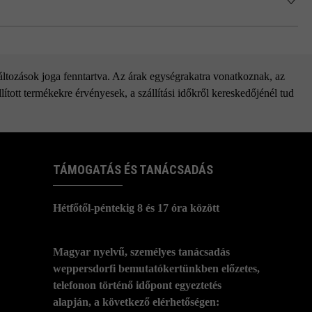
változások joga fenntartva. Az árak egységrakatra vonatkoznak, az
ított termékekre érvényesek, a szállítási időkről kereskedőjénél tud
TÁMOGATÁS ÉS TANÁCSADÁS
Hétfőtől-péntekig 8 és 17 óra között
Magyar nyelvű, személyes tanácsadás
weppersdorfi bemutatókertünkben előzetes,
telefonon történő időpont egyeztetés
alapján, a következő elérhetőségen: