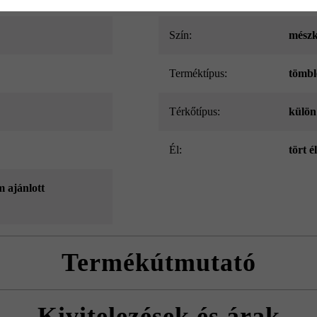
Szín:
mészk
Terméktípus:
tömbl
Térkőtípus:
külön
él:
tört é
m ajánlott
Termékútmutató
5 x 15 cm méretű tömblépcsők esetében nem lehet választani a 3 és a 4
Kivitelezések és árak