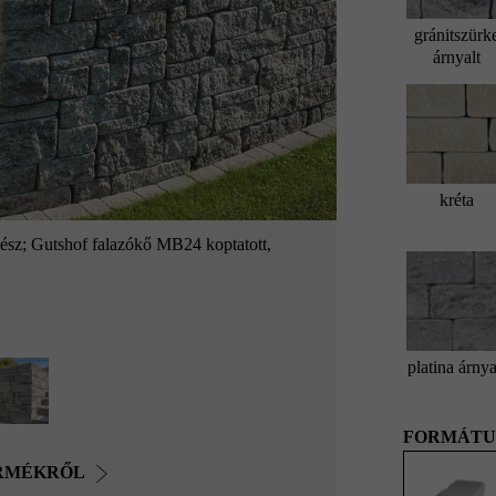
gránitszürk
árnyalt
kréta
ész; Gutshof falazókő MB24 koptatott,
platina árnya
FORMÁTU
ERMÉKRŐL