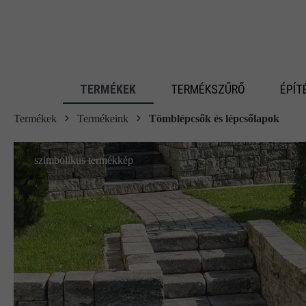
 fő tartalomra
TERMÉKEK
TERMÉKSZŰRŐ
ÉPÍT
Termékek
Termékeink
Tömblépcsők és lépcsőlapok
szimbolikus termékkép