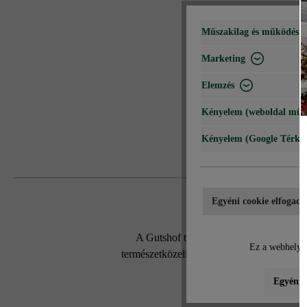
Műszakilag és működéshe
Marketing
Elemzés
Kényelem (weboldal műk
Kényelem (Google Térké
Egyéni cookie elfogadá
A Gutshof tömblépcső végleges megjelené
Ez a webhely c
természetközeli megjelenést kölcsönöz, íg
Egyéni b