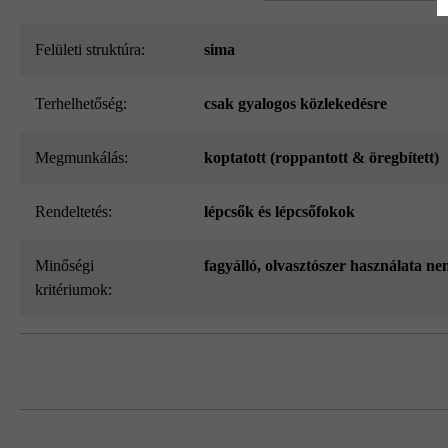
Felületi struktúra:
sima
Terhelhetőség:
csak gyalogos közlekedésre
megmunkálás:
koptatott (roppantott & öregbített)
Rendeltetés:
lépcsők és lépcsőfokok
Minőségi
fagyálló, olvasztószer használata ne
kritériumok:
Gyártási okok miatt sajnos az 50 x 36,