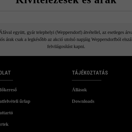
Gutshof koptatott tömblépcső
ával együtt, gyár telephelyi (Weppersdorf) átvétellel, az esetleges ár
ós árak csak a legkésőbb az akció utolsó napjáig Weppersdorfból elszáll
felvilágosítást kapni.
OLAT
TÁJÉKOZTATÁS
dőkereső
Állások
tfelvételi űrlap
Downloads
attartó
rtek