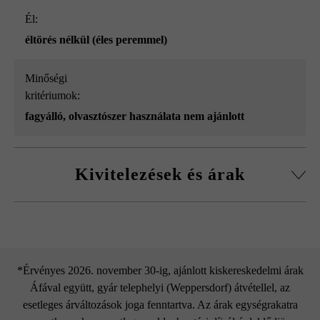
él:
éltörés nélkül (éles peremmel)
Minőségi
kritériumok:
fagyálló, olvasztószer használata nem ajánlott
Kivitelezések és árak
Gutshof roppantott szegélykő
*Érvényes 2026. november 30-ig, ajánlott kiskereskedelmi árak
Áfával együtt, gyár telephelyi (Weppersdorf) átvétellel, az
esetleges árváltozások joga fenntartva. Az árak egységrakatra