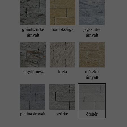
gránitszürke
homoksárga
jégszürke
árnyalt
árnyalt
kagylómész
kréta
mészkő
árnyalt
platina árnyalt
szürke
ófehér