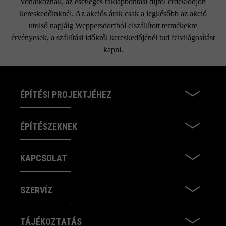
vonatkoznak, az esetleges raklapbontási díjról érdeklődjön
kereskedőinknél. Az akciós árak csak a legkésőbb az akció
utolsó napjáig Weppersdorfból elszállított termékekre
érvényesek, a szállítási időkről kereskedőjénél tud felvilágosítást
kapni.
ÉPÍTÉSI PROJEKTJÉHEZ
ÉPÍTÉSZEKNEK
KAPCSOLAT
SZERVÍZ
TÁJÉKOZTATÁS