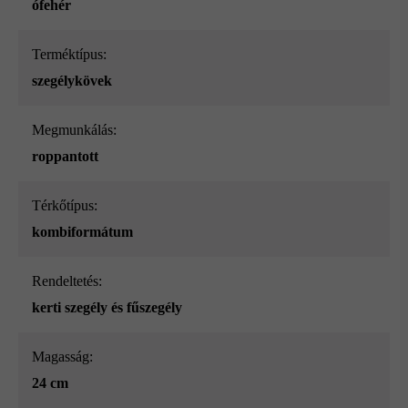
ófehér
Terméktípus:
szegélykövek
megmunkálás:
roppantott
Térkőtípus:
kombiformátum
Rendeltetés:
kerti szegély és fűszegély
Magasság:
24 cm