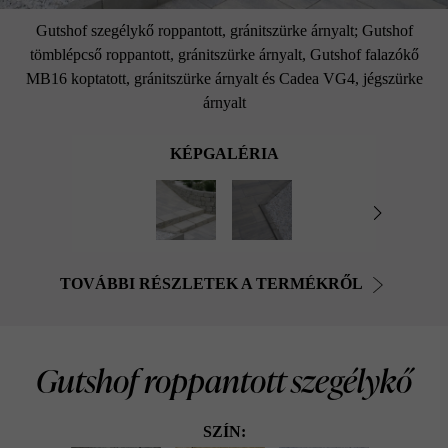
Gutshof szegélykő roppantott, gránitszürke árnyalt; Gutshof
tömblépcső roppantott, gránitszürke árnyalt, Gutshof falazókő
MB16 koptatott, gránitszürke árnyalt és Cadea VG4, jégszürke
árnyalt
KÉPGALÉRIA
TOVÁBBI RÉSZLETEK A TERMÉKRŐL
Gutshof roppantott szegélykő
SZÍN: