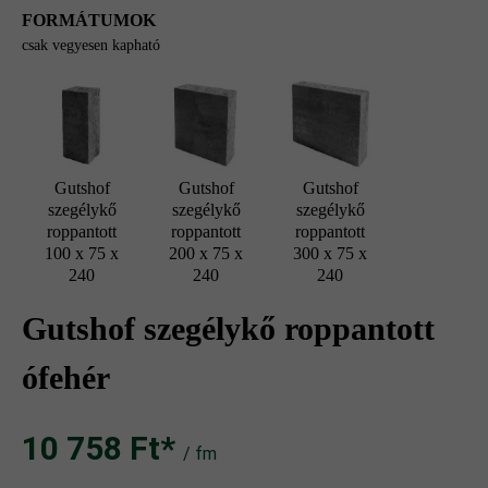
FORMÁTUMOK
csak vegyesen kapható
Gutshof
Gutshof
Gutshof
szegélykő
szegélykő
szegélykő
roppantott
roppantott
roppantott
100 x 75 x
200 x 75 x
300 x 75 x
240
240
240
Gutshof szegélykő roppantott
ófehér
10 758 Ft‎‎‎*
/ fm