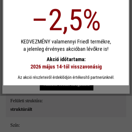
–2,5%
Termékleírás
Egyéni cookie elfogadása
KEDVEZMÉNY valamennyi Friedl termékre,
Különböző hosszúságokban kapható szegélykövet keres? A
Ez a webhely cookie-kat használ, hogy a lehető legjobb
a jelenleg érvényes akcióban lévőkre is!
Gutshof szegélykő különlegesen szép megoldás! A kövek
funkcionalitást kínálja Önnek...
További információ
.
roppantottak, így a felületük természetközeli, egyszersmind
Akció időtartama:
modern hatású. Az eltérő hosszúságok kiemelik a
2026 május 14-től visszavonásig
természetességet.
Egyéni beállítások
Csak funkcionális cookie elfogadása
Az akció részleteiről érdeklődjön értékesítő partnerünknél.
Minden cookie elfogadása
Felületi struktúra:
struktúrált
Szín: