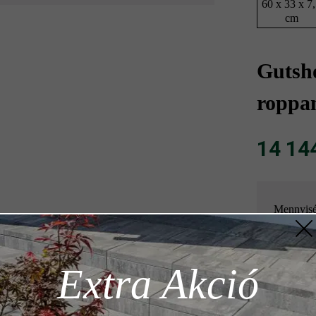
60 x 33 x 7
cm
Gutsho
roppan
14 144 
Mennyis
Mennyisé
z szükséges
Extra Akció
= 1 db