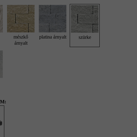
mészkő
platina árnyalt
szürke
árnyalt
M: