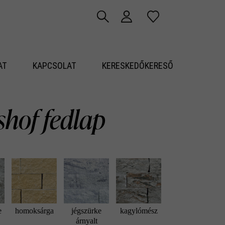
AT
KAPCSOLAT
KERESKEDŐKERESŐ
shof fedlap
e
homoksárga
jégszürke
kagylómész
árnyalt