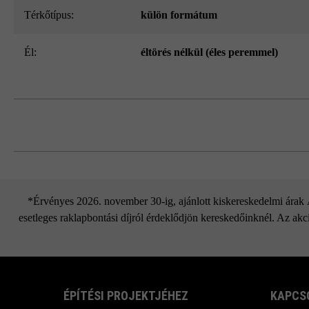
Térkőtípus:
külön formátum
él:
éltörés nélkül (éles peremmel)
*Érvényes 2026. november 30-ig, ajánlott kiskereskedelmi árak Áf
esetleges raklapbontási díjról érdeklődjön kereskedőinknél. Az akci
ÉPÍTÉSI PROJEKTJÉHEZ
KAPCS