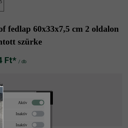
,5
f fedlap 60x33x7,5 cm 2 oldalon
tott szürke
Ft‎‎‎*
/ db
ég
g
db
Aktív
14 144 Ft*
Inaktív
Inaktív