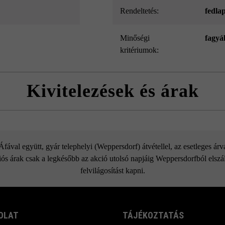
Rendeltetés:
fedla
Minőségi
fagyá
kritériumok:
Kivitelezések és árak
Gutshof fedlap
ával együtt, gyár telephelyi (Weppersdorf) átvétellel, az esetleges ár
ós árak csak a legkésőbb az akció utolsó napjáig Weppersdorfból elszáll
felvilágosítást kapni.
OLAT
TÁJÉKOZTATÁS