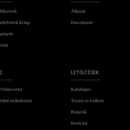
dőkereső
Állások
tfelvételi űrlap
Downloads
attartó
rtek
Z
LETÖLTÉSEK
Steinwerke
Katalógus
elmi nyilatkozat
Terasz és balkon
Bejárók
Kerti fal