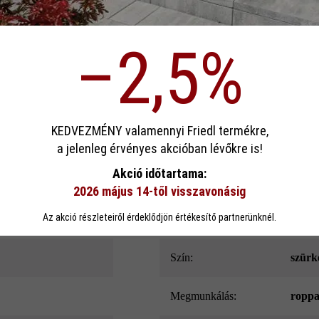
ödése)
–2,5%
p)
Hozzáad
sa
KEDVEZMÉNY valamennyi Friedl termékre,
Termékleírás
a jelenleg érvényes akcióban lévőkre is!
ookie-kat használ, hogy a lehető legjobb funkcionalitást kínálja Önnek...
Továb
Akció időtartama:
x 33 x 7,5 cm méretben, sokféle színben kapható Gutshof fedlap 24–26 c
2026 május 14-től visszavonásig
eállítások
Csak funkcionális cookie elfogadása
Minden cookie e
Az akció részleteiről érdeklődjön értékesítő partnerünknél.
Szín:
szürk
megmunkálás:
roppa