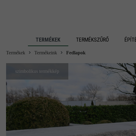
 fő tartalomra
TERMÉKEK
TERMÉKSZŰRŐ
ÉPÍT
Termékek
Termékeink
Fedlapok
szimbolikus termékkép