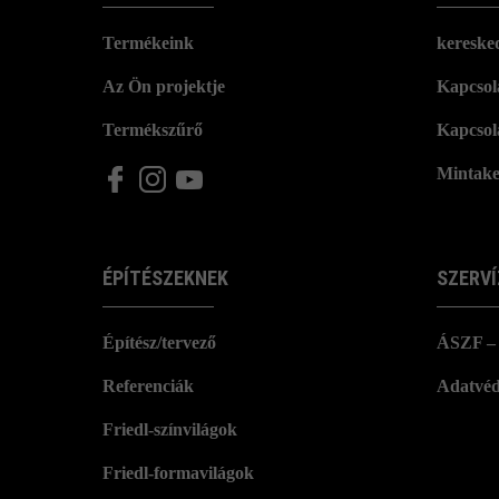
Termékeink
kereske
Az Ön projektje
Kapcsola
Termékszűrő
Kapcsol
Mintake
ÉPÍTÉSZEKNEK
SZERVÍ
Építész/tervező
ÁSZF – 
Referenciák
Adatvéd
Friedl-színvilágok
Friedl-formavilágok