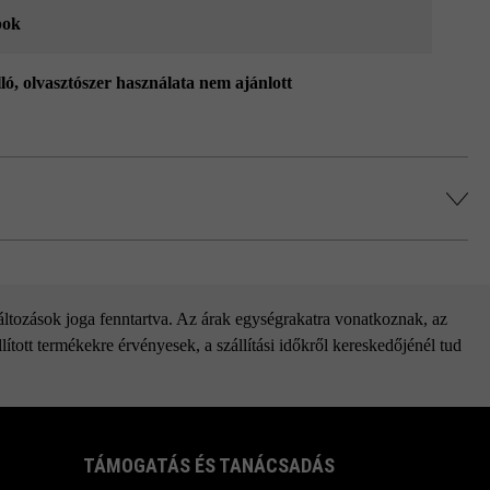
pok
lló, olvasztószer használata nem ajánlott
változások joga fenntartva. Az árak egységrakatra vonatkoznak, az
ított termékekre érvényesek, a szállítási időkről kereskedőjénél tud
TÁMOGATÁS ÉS TANÁCSADÁS