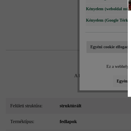
Kényelem (weboldal műk
Kényelem (Google Térké
Egyéni cookie elfogadá
Ez a webhely c
A két oldalon roppantott, 60 
Egyéni b
Felületi struktúra:
struktúrált
Terméktípus:
fedlapok