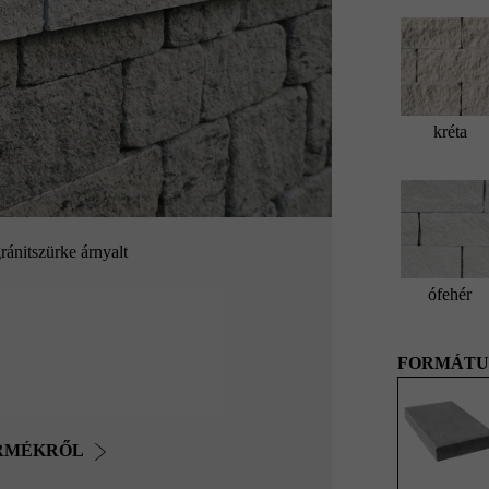
kréta
ránitszürke árnyalt
ófehér
FORMÁTU
ERMÉKRŐL