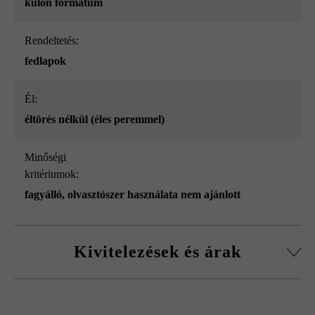
külön formátum
Rendeltetés:
fedlapok
él:
éltörés nélkül (éles peremmel)
Minőségi
kritériumok:
fagyálló, olvasztószer használata nem ajánlott
Kivitelezések és árak
Gutshof fedlap