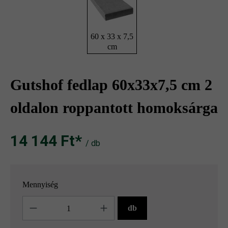
60 x 33 x 7,5
cm
Gutshof fedlap 60x33x7,5 cm 2
oldalon roppantott homoksárga
14 144 Ft‎‎‎*
/ db
Mennyiség
Mennyiség
db