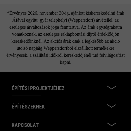
*Érvényes 2026. november 30-ig, ajánlott kiskereskedelmi árak
Áfával együtt, gyár telephelyi (Weppersdorf) átvétellel, az
esetleges árváltozások joga fenntartva. Az árak egységrakatra
vonatkoznak, az esetleges raklapbontási díjról érdeklődjön
kereskedőinknél. Az akciós árak csak a legkésőbb az akció
utolsó napjáig Weppersdorfból elszállított termékekre
érvényesek, a szállítási időkről kereskedőjénél tud felvilágosítást
kapni.
ÉPÍTÉSI PROJEKTJÉHEZ
ÉPÍTÉSZEKNEK
KAPCSOLAT