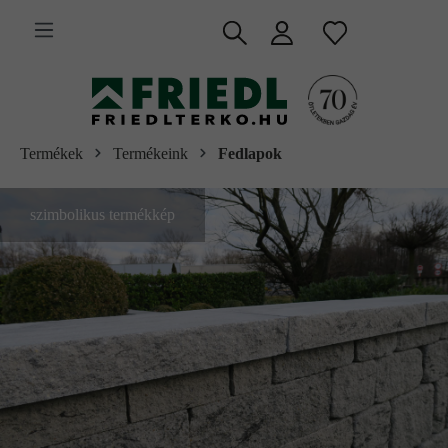
 fő tartalomra
Termékek
Termékeink
Fedlapok
szimbolikus termékkép