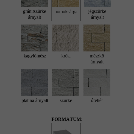
gránitszürke
jégszürke
homoksárga
árnyalt
árnyalt
kagylómész
kréta
mészkő
árnyalt
platina árnyalt
szürke
ófehér
FORMÁTUM: