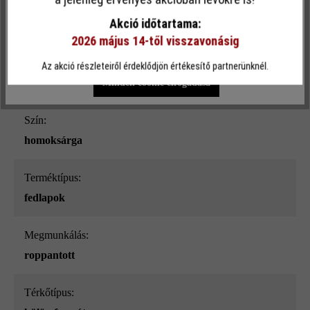
funkcionalitást kínálja Önnek...
További információ
.
Akció időtartama:
2026 május 14-től visszavonásig
Egyéni beállítások
Csak funkcionális cookie elfogadása
Felületi struktúra:
Az akció részleteiről érdeklődjön értékesítő partnerünknél.
struktúrált
Minden cookie elfogadása
Szín:
homoksárga
Terméktípus:
fedlapok
megmunkálás:
roppantott
Térkőtípus: