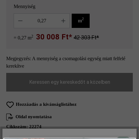
Mennyiség
Mennyiség
2
m
30 008 Ft*
2
42 303 Ft*
= 0,27 m
Megjegyzés: A mennyiség a csomagolási egység miatt felfelé
kerekítve
Keressen egy kereskedőt a közelben
Hozzáadás a kívánságlistához
Oldal nyomtatása
Cikkszám:
22274