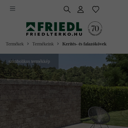
 fő tartalomra
Termékek
Termékeink
Kerítés- és falazókövek
szimbolikus termékkép