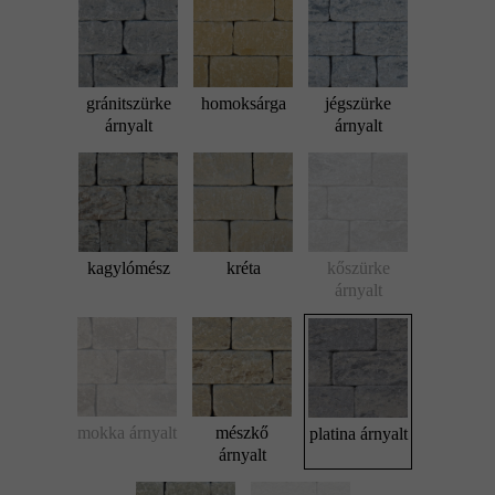
gránitszürke
homoksárga
jégszürke
árnyalt
árnyalt
kagylómész
kréta
kőszürke
árnyalt
mokka árnyalt
mészkő
platina árnyalt
árnyalt