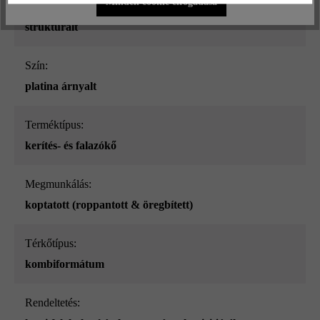
Minden cookie elfogadása
Felületi struktúra:
struktúrált
Szín:
platina árnyalt
Terméktípus:
kerítés- és falazókő
megmunkálás:
koptatott (roppantott & öregbített)
Térkőtípus:
kombiformátum
Rendeltetés: