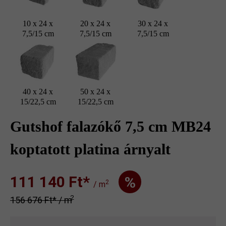
10 x 24 x
20 x 24 x
30 x 24 x
7,5/15 cm
7,5/15 cm
7,5/15 cm
40 x 24 x
50 x 24 x
15/22,5 cm
15/22,5 cm
Gutshof falazókő 7,5 cm MB24
koptatott platina árnyalt
111 140 Ft‎‎‎*
%
2
/ m
2
156 676 Ft‎‎‎* / m