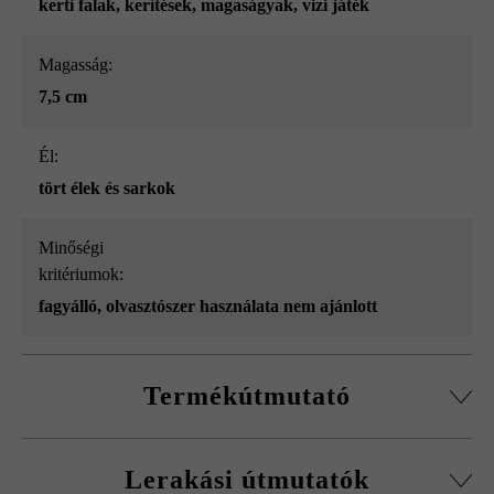
kerti falak
, kerítések
, magaságyak
, vizi játék
Magasság:
7,5 cm
él:
tört élek és sarkok
Minőségi
kritériumok:
fagyálló, olvasztószer használata nem ajánlott
Termékútmutató
3 oldalon roppantott, ami érdes oldalfelületeket eredményez
Lerakási útmutatók
Rendelési megjegyzés: Vadkötésben történő lerakás esetén