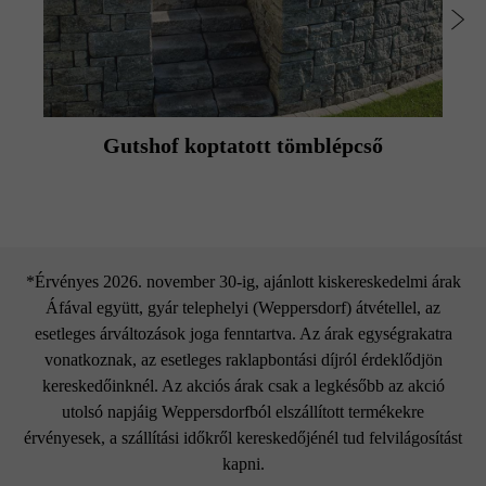
Gutshof koptatott tömblépcső
*Érvényes 2026. november 30-ig, ajánlott kiskereskedelmi árak
Áfával együtt, gyár telephelyi (Weppersdorf) átvétellel, az
esetleges árváltozások joga fenntartva. Az árak egységrakatra
vonatkoznak, az esetleges raklapbontási díjról érdeklődjön
kereskedőinknél. Az akciós árak csak a legkésőbb az akció
utolsó napjáig Weppersdorfból elszállított termékekre
érvényesek, a szállítási időkről kereskedőjénél tud felvilágosítást
kapni.